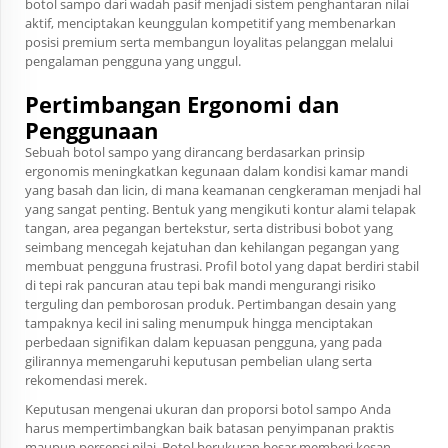
botol sampo dari wadah pasif menjadi sistem penghantaran nilai
aktif, menciptakan keunggulan kompetitif yang membenarkan
posisi premium serta membangun loyalitas pelanggan melalui
pengalaman pengguna yang unggul.
Pertimbangan Ergonomi dan
Penggunaan
Sebuah botol sampo yang dirancang berdasarkan prinsip
ergonomis meningkatkan kegunaan dalam kondisi kamar mandi
yang basah dan licin, di mana keamanan cengkeraman menjadi hal
yang sangat penting. Bentuk yang mengikuti kontur alami telapak
tangan, area pegangan bertekstur, serta distribusi bobot yang
seimbang mencegah kejatuhan dan kehilangan pegangan yang
membuat pengguna frustrasi. Profil botol yang dapat berdiri stabil
di tepi rak pancuran atau tepi bak mandi mengurangi risiko
terguling dan pemborosan produk. Pertimbangan desain yang
tampaknya kecil ini saling menumpuk hingga menciptakan
perbedaan signifikan dalam kepuasan pengguna, yang pada
gilirannya memengaruhi keputusan pembelian ulang serta
rekomendasi merek.
Keputusan mengenai ukuran dan proporsi botol sampo Anda
harus mempertimbangkan baik batasan penyimpanan praktis
maupun persepsi nilai. Botol berukuran besar memberi kesan