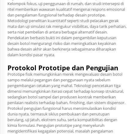
Kelompok fokus, uji penggunaan di rumah, dan studi intersepsi di
ritel memberikan wawasan kualitatif mengenai respons emosional
dan pengalaman fungsional terhadap desain prototipe.
Metodologi penelitian kuantitatif seperti studi pelacakan gerak
mata dan uji simulasi rak mengukur visibilitas, daya tarik perhatian,
serta niat pembelian di antara berbagai alternatif desain.
Pendekatan berbasis bukti ini dalam pengambilan keputusan
desain botol mengurangi risiko dan meningkatkan keyakinan
bahwa desain akhir akan berkinerja sebagaimana diharapkan
dalam kondisi pasar nyata.
Protokol Prototipe dan Pengujian
Prototipe fisik memungkinkan merek mengevaluasi desain botol
sampo melalui pegangan dan penggunaan nyata sebelum
pengembangan cetakan yang mahal. Teknologi pencetakan tiga
dimensi memungkinkan iterasi cepat terhadap konsep struktural,
sedangkan botol sampel dari produsen kontrak memberikan
penilaian realistis terhadap bahan, finishing, dan sistem dispensor.
Protokol pengujian fungsional harus mensimulasikan kondisi
dunia nyata, termasuk siklus pembukaan dan penutupan
berulang, uji jatuh, ekstrem suhu, serta kompatibilitas dengan
kimia formulasi. Pengujian prototipe yang menyeluruh
mengidentifikasi kegagalan potensial, masalah pengalaman