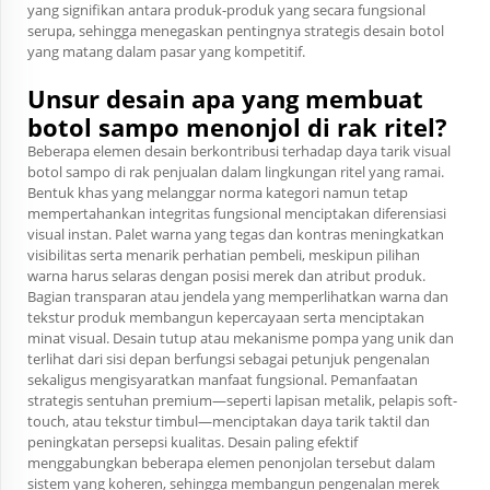
yang signifikan antara produk-produk yang secara fungsional
serupa, sehingga menegaskan pentingnya strategis desain botol
yang matang dalam pasar yang kompetitif.
Unsur desain apa yang membuat
botol sampo menonjol di rak ritel?
Beberapa elemen desain berkontribusi terhadap daya tarik visual
botol sampo di rak penjualan dalam lingkungan ritel yang ramai.
Bentuk khas yang melanggar norma kategori namun tetap
mempertahankan integritas fungsional menciptakan diferensiasi
visual instan. Palet warna yang tegas dan kontras meningkatkan
visibilitas serta menarik perhatian pembeli, meskipun pilihan
warna harus selaras dengan posisi merek dan atribut produk.
Bagian transparan atau jendela yang memperlihatkan warna dan
tekstur produk membangun kepercayaan serta menciptakan
minat visual. Desain tutup atau mekanisme pompa yang unik dan
terlihat dari sisi depan berfungsi sebagai petunjuk pengenalan
sekaligus mengisyaratkan manfaat fungsional. Pemanfaatan
strategis sentuhan premium—seperti lapisan metalik, pelapis soft-
touch, atau tekstur timbul—menciptakan daya tarik taktil dan
peningkatan persepsi kualitas. Desain paling efektif
menggabungkan beberapa elemen penonjolan tersebut dalam
sistem yang koheren, sehingga membangun pengenalan merek