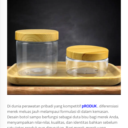
Di dunia perawatan pribadi yang kompetitif
pRODUK
, diferensiasi
merek meluas jauh melampaui formulasi di dalam kemasan.
Desain botol sampo berfungsi sebagai duta bisu bagi merek Anda,
menyampaikan nilai-nilai, kualitas, dan identitas bahkan sebelum
satu tetes produk pun digunakan. Bagi merek-merek yang