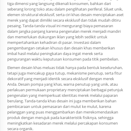
tiga dimensi yang langsung dikenali konsumen, bahkan dari
seberang lorong toko atau dalam penglihatan periferal. Siluet unik,
elemen struktural eksklusif, serta ciri khas desain menciptakan aset
merek yang dapat dimiliki secara eksklusif dan tidak mudah ditiru
pesaing. Tanda-tanda visual ini mengurangi biaya pemasaran
dalam jangka panjang karena pengenalan merek menjadi mandiri
dan memerlukan dukungan iklan yang lebih sedikit untuk
mempertahankan kehadiran di pasar. Investasi dalam
pengembangan cetakan khusus dan desain khas memberikan
imbal hasil melalui peningkatan daya ingat merek serta
pengurangan waktu keputusan konsumen pada titik pembelian.
Elemen desain khas meluas tidak hanya pada bentuk keseluruhan,
tetapi juga mencakup gaya tutup, mekanisme penutup, serta fitur
dekoratif yang menjadi identik secara eksklusif dengan merek
Anda. Desain pompa yang khas, warna penutup yang unik, atau
perlakuan permukaan proprietary menciptakan berbagai petunjuk
pengenalan yang memperkuat identitas merek melalui paparan
berulang. Tanda-tanda khas desain ini juga memberikan bahan
pembicaraan untuk pemasaran dari mulut ke mulut, karena
pelanggan yang puas menggambarkan dan merekomendasikan
produk dengan merujuk pada karakteristik fisiknya, sehingga
meningkatkan kesadaran merek melalui percakapan konsumen
secara organik.