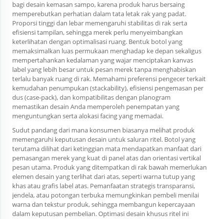
bagi desain kemasan sampo, karena produk harus bersaing
memperebutkan perhatian dalam tata letak rak yang padat.
Proporsi tinggi dan lebar memengaruhi stabilitas di rak serta
efisiensi tampilan, sehingga merek perlu menyeimbangkan
keterlihatan dengan optimalisasi ruang. Bentuk botol yang
memaksimalkan luas permukaan menghadap ke depan sekaligus
mempertahankan kedalaman yang wajar menciptakan kanvas
label yang lebih besar untuk pesan merek tanpa menghabiskan
terlalu banyak ruang di rak. Memahami preferensi pengecer terkait
kemudahan penumpukan (stackability), efisiensi pengemasan per
dus (case-pack), dan kompatibilitas dengan planogram
memastikan desain Anda memperoleh penempatan yang
menguntungkan serta alokasi facing yang memadai.
Sudut pandang dari mana konsumen biasanya melihat produk
memengaruhi keputusan desain untuk saluran ritel. Botol yang
terutama dilihat dari ketinggian mata mendapatkan manfaat dari
pemasangan merek yang kuat di panel atas dan orientasi vertikal
pesan utama. Produk yang ditempatkan di rak bawah memerlukan
elemen desain yang terlihat dari atas, seperti warna tutup yang
khas atau grafis label atas. Pemanfaatan strategis transparansi,
jendela, atau potongan terbuka memungkinkan pembeli menilai
warna dan tekstur produk, sehingga membangun kepercayaan
dalam keputusan pembelian. Optimasi desain khusus ritel ini