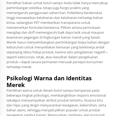
Pemilihan bahan untuk botol sampo Anda tidak hanya mencakup
pertimbangan estetika, tetapi juga fungsi praktis yang
memengaruhi penggunaan sehari-hari. Polietilena berdensitas
tinggi menawarkan ketahanan dan ketahanan terhadap bahan
kimia, sedangkan PET memberikan transparansi untuk
memamerkan formulasi berwarna. Pilihan antara permukaan
mengilap dan doff memengaruhi baik daya tarik visual maupun
keamanan pegangan di lingkungan kamar mandi yang basah.
Merek harus menyeimbangkan pertimbangan biaya bahan dengan
kebutuhan untuk menyediakan kemasan yang berkinerja andal
sepanjang siklus hidup produk, karena satu pengalaman negatif—
seperti kebocoran, retak, atau kesulitan dalam pengeluaran
produk—dapat secara permanen merusak persepsi konsumen
terhadap merek.
Psikologi Warna dan Identitas
Merek
Pemilihan warna untuk desain botol sampo beroperasi pada
beberapa tingkat psikologis, membangkitkan respons emosional
sekaligus menyampaikan atribut produk tertentu. Nuansa biru
dan hijau yang dingin menyarankan kesegaran, kebersihan, serta
bahan alami, sehingga menjadi pilihan populer untuk produk
perawatan rambut harian. Warna emas, tembaga, dan burgundi