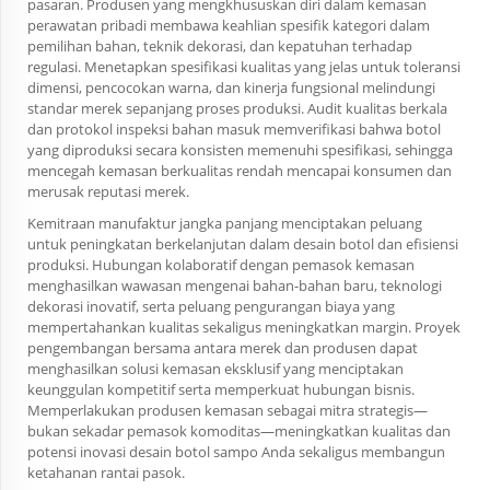
pasaran. Produsen yang mengkhususkan diri dalam kemasan
perawatan pribadi membawa keahlian spesifik kategori dalam
pemilihan bahan, teknik dekorasi, dan kepatuhan terhadap
regulasi. Menetapkan spesifikasi kualitas yang jelas untuk toleransi
dimensi, pencocokan warna, dan kinerja fungsional melindungi
standar merek sepanjang proses produksi. Audit kualitas berkala
dan protokol inspeksi bahan masuk memverifikasi bahwa botol
yang diproduksi secara konsisten memenuhi spesifikasi, sehingga
mencegah kemasan berkualitas rendah mencapai konsumen dan
merusak reputasi merek.
Kemitraan manufaktur jangka panjang menciptakan peluang
untuk peningkatan berkelanjutan dalam desain botol dan efisiensi
produksi. Hubungan kolaboratif dengan pemasok kemasan
menghasilkan wawasan mengenai bahan-bahan baru, teknologi
dekorasi inovatif, serta peluang pengurangan biaya yang
mempertahankan kualitas sekaligus meningkatkan margin. Proyek
pengembangan bersama antara merek dan produsen dapat
menghasilkan solusi kemasan eksklusif yang menciptakan
keunggulan kompetitif serta memperkuat hubungan bisnis.
Memperlakukan produsen kemasan sebagai mitra strategis—
bukan sekadar pemasok komoditas—meningkatkan kualitas dan
potensi inovasi desain botol sampo Anda sekaligus membangun
ketahanan rantai pasok.