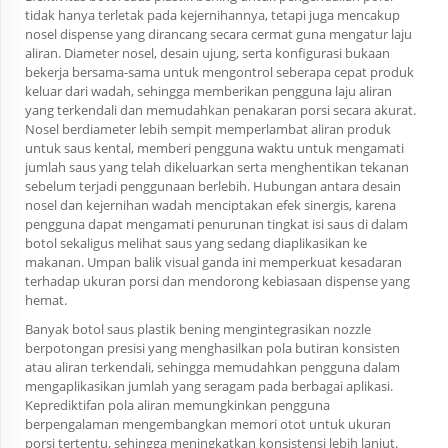
tidak hanya terletak pada kejernihannya, tetapi juga mencakup
nosel dispense yang dirancang secara cermat guna mengatur laju
aliran. Diameter nosel, desain ujung, serta konfigurasi bukaan
bekerja bersama-sama untuk mengontrol seberapa cepat produk
keluar dari wadah, sehingga memberikan pengguna laju aliran
yang terkendali dan memudahkan penakaran porsi secara akurat.
Nosel berdiameter lebih sempit memperlambat aliran produk
untuk saus kental, memberi pengguna waktu untuk mengamati
jumlah saus yang telah dikeluarkan serta menghentikan tekanan
sebelum terjadi penggunaan berlebih. Hubungan antara desain
nosel dan kejernihan wadah menciptakan efek sinergis, karena
pengguna dapat mengamati penurunan tingkat isi saus di dalam
botol sekaligus melihat saus yang sedang diaplikasikan ke
makanan. Umpan balik visual ganda ini memperkuat kesadaran
terhadap ukuran porsi dan mendorong kebiasaan dispense yang
hemat.
Banyak
botol saus plastik bening
mengintegrasikan nozzle
berpotongan presisi yang menghasilkan pola butiran konsisten
atau aliran terkendali, sehingga memudahkan pengguna dalam
mengaplikasikan jumlah yang seragam pada berbagai aplikasi.
Keprediktifan pola aliran memungkinkan pengguna
berpengalaman mengembangkan memori otot untuk ukuran
porsi tertentu, sehingga meningkatkan konsistensi lebih lanjut.