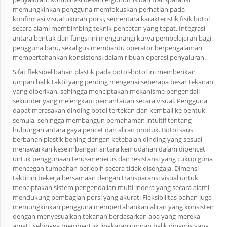
memungkinkan pengguna memfokuskan perhatian pada
konfirmasi visual ukuran porsi, sementara karakteristik fisik botol
secara alami membimbing teknik pencetan yang tepat. Integrasi
antara bentuk dan fungsi ini mengurangi kurva pembelajaran bagi
pengguna baru, sekaligus membantu operator berpengalaman
mempertahankan konsistensi dalam ribuan operasi penyaluran.
Sifat fleksibel bahan plastik pada botol-botol ini memberikan
umpan balik taktil yang penting mengenai seberapa besar tekanan
yang diberikan, sehingga menciptakan mekanisme pengendali
sekunder yang melengkapi pemantauan secara visual. Pengguna
dapat merasakan dinding botol tertekan dan kembali ke bentuk
semula, sehingga membangun pemahaman intuitif tentang
hubungan antara gaya pencet dan aliran produk. Botol saus
berbahan plastik bening dengan ketebalan dinding yang sesuai
menawarkan keseimbangan antara kemudahan dalam dipencet
untuk penggunaan terus-menerus dan resistansi yang cukup guna
mencegah tumpahan berlebih secara tidak disengaja. Dimensi
taktil ini bekerja bersamaan dengan transparansi visual untuk
menciptakan sistem pengendalian multi-indera yang secara alami
mendukung pembagian porsi yang akurat. Fleksibilitas bahan juga
memungkinkan pengguna mempertahankan aliran yang konsisten
dengan menyesuaikan tekanan berdasarkan apa yang mereka
amati, sehingga membentuk lingkaran umpan balik dinamis yang