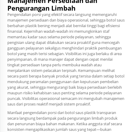
Manajemen Persediaan dan
Pengurangan Limbah
Pengendalian porsi yang efektif secara langsung memengaruhi
manajemen persediaan dan biaya operasional, sehingga botol saus
berbahan plastik bening menjadi alat bernilai tinggi bagi efisiensi
finansial. Kejernihan wadah-wadah ini memungkinkan staf
memantau kadar saus selama periode pelayanan, sehingga
pengisian ulang dapat dilakukan secara proaktif guna mencegah
gangguan pelayanan sekaligus menghindari praktik pembuangan
botol yang masih terisi sebagian. Visibilitas ini juga berlaku di area
penyimpanan, di mana manajer dapat dengan cepat menilai
tingkat persediaan tanpa perlu membuka wadah atau
menjalankan sistem pelacakan terpisah. Kemampuan melihat
secara pasti berapa banyak produk yang tersisa dalam setiap botol
mendukung peramalan penggunaan dan keputusan pembelian
yang akurat, sehingga mengurangi baik biaya persediaan berlebih
maupun risiko kehabisan saus penting selama periode pelayanan
puncak. Visibilitas operasional semacam ini mengubah manajemen
saus dari proses reaktif menjadi sistem proaktif.
Manfaat pengendalian porsi dari botol saus plastik transparan
secara langsung berdampak pada pengurangan limbah produk
dan penurunan biaya bahan makanan. Ketika anggota staf secara
konsisten mengaplikasikan jumlah saus yang tepat—bukan