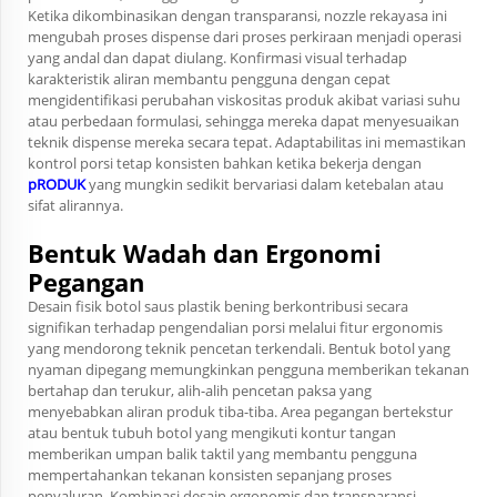
Ketika dikombinasikan dengan transparansi, nozzle rekayasa ini
mengubah proses dispense dari proses perkiraan menjadi operasi
yang andal dan dapat diulang. Konfirmasi visual terhadap
karakteristik aliran membantu pengguna dengan cepat
mengidentifikasi perubahan viskositas produk akibat variasi suhu
atau perbedaan formulasi, sehingga mereka dapat menyesuaikan
teknik dispense mereka secara tepat. Adaptabilitas ini memastikan
kontrol porsi tetap konsisten bahkan ketika bekerja dengan
pRODUK
yang mungkin sedikit bervariasi dalam ketebalan atau
sifat alirannya.
Bentuk Wadah dan Ergonomi
Pegangan
Desain fisik botol saus plastik bening berkontribusi secara
signifikan terhadap pengendalian porsi melalui fitur ergonomis
yang mendorong teknik pencetan terkendali. Bentuk botol yang
nyaman dipegang memungkinkan pengguna memberikan tekanan
bertahap dan terukur, alih-alih pencetan paksa yang
menyebabkan aliran produk tiba-tiba. Area pegangan bertekstur
atau bentuk tubuh botol yang mengikuti kontur tangan
memberikan umpan balik taktil yang membantu pengguna
mempertahankan tekanan konsisten sepanjang proses
penyaluran. Kombinasi desain ergonomis dan transparansi