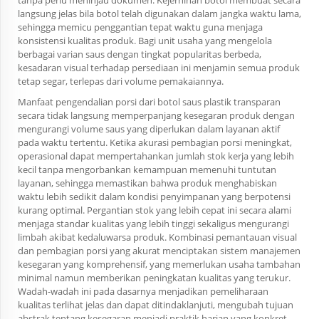
tanpa perlu meninjau dokumen. Kejernihan botol membuat secara
langsung jelas bila botol telah digunakan dalam jangka waktu lama,
sehingga memicu penggantian tepat waktu guna menjaga
konsistensi kualitas produk. Bagi unit usaha yang mengelola
berbagai varian saus dengan tingkat popularitas berbeda,
kesadaran visual terhadap persediaan ini menjamin semua produk
tetap segar, terlepas dari volume pemakaiannya.
Manfaat pengendalian porsi dari botol saus plastik transparan
secara tidak langsung memperpanjang kesegaran produk dengan
mengurangi volume saus yang diperlukan dalam layanan aktif
pada waktu tertentu. Ketika akurasi pembagian porsi meningkat,
operasional dapat mempertahankan jumlah stok kerja yang lebih
kecil tanpa mengorbankan kemampuan memenuhi tuntutan
layanan, sehingga memastikan bahwa produk menghabiskan
waktu lebih sedikit dalam kondisi penyimpanan yang berpotensi
kurang optimal. Pergantian stok yang lebih cepat ini secara alami
menjaga standar kualitas yang lebih tinggi sekaligus mengurangi
limbah akibat kedaluwarsa produk. Kombinasi pemantauan visual
dan pembagian porsi yang akurat menciptakan sistem manajemen
kesegaran yang komprehensif, yang memerlukan usaha tambahan
minimal namun memberikan peningkatan kualitas yang terukur.
Wadah-wadah ini pada dasarnya menjadikan pemeliharaan
kualitas terlihat jelas dan dapat ditindaklanjuti, mengubah tujuan
abstrak tentang kesegaran menjadi praktik harian yang konkret