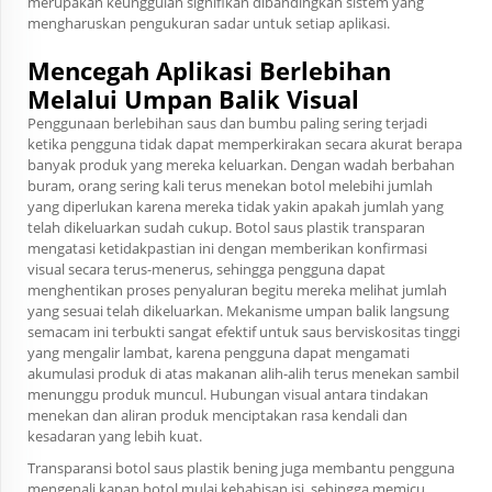
merupakan keunggulan signifikan dibandingkan sistem yang
mengharuskan pengukuran sadar untuk setiap aplikasi.
Mencegah Aplikasi Berlebihan
Melalui Umpan Balik Visual
Penggunaan berlebihan saus dan bumbu paling sering terjadi
ketika pengguna tidak dapat memperkirakan secara akurat berapa
banyak produk yang mereka keluarkan. Dengan wadah berbahan
buram, orang sering kali terus menekan botol melebihi jumlah
yang diperlukan karena mereka tidak yakin apakah jumlah yang
telah dikeluarkan sudah cukup. Botol saus plastik transparan
mengatasi ketidakpastian ini dengan memberikan konfirmasi
visual secara terus-menerus, sehingga pengguna dapat
menghentikan proses penyaluran begitu mereka melihat jumlah
yang sesuai telah dikeluarkan. Mekanisme umpan balik langsung
semacam ini terbukti sangat efektif untuk saus berviskositas tinggi
yang mengalir lambat, karena pengguna dapat mengamati
akumulasi produk di atas makanan alih-alih terus menekan sambil
menunggu produk muncul. Hubungan visual antara tindakan
menekan dan aliran produk menciptakan rasa kendali dan
kesadaran yang lebih kuat.
Transparansi botol saus plastik bening juga membantu pengguna
mengenali kapan botol mulai kehabisan isi, sehingga memicu