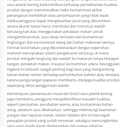
saus plastik bening berkontribusi terhadap pemeliharaan kualitas
produk dengan meminimalkan risiko kontaminasi akibat
penanganan berlebihan atau penyimpanan yang tidak tepat.
Ketika pengguna dapat mengeluarkan porsi yang dibutuhkan
secara akurat tanpa harus membuka dan menutup wadah
berulang kali atau menggunakan peralatan makan untuk
mengambil produk, saus tetap terisolasi dari kontaminan
lingkungan dan kontaminasi silang dari bahan makanan lainnya.
Format botol tekan yang dikombinasikan dengan kejernihan
material menciptakan sistem pengeluaran tertutup, di mana
produk mengalir langsung dari wadah ke makanan tanpa terpapar
tangan, peralatan makan, maupun kontaminan udara. Keunggulan
higienis ini terbukti sangat penting bagi saus yang mengandung
bahan-bahan rentan terhadap pertumbuhan bakteri atau oksidasi,
karena pengurangan paparan membantu menjaga kualitas produk
sepanjang siklus penggunaan wadah.
Kemampuan pemantauan visual dari botol saus plastik bening
juga membantu pengguna mengidentifikasi masalah kualitas,
seperti pemisahan, perubahan warna, atau kontaminasi bahan
asing, sebelum saus dikeluarkan, sehingga melindungi keamanan
pangan dan reputasi merek. Sistem deteksi dini ini mencegah
penyajian produk yang sudah tercemar, sekaligus memungkinkan
saus yang masih dapat diselamatkan digunakan sebelum