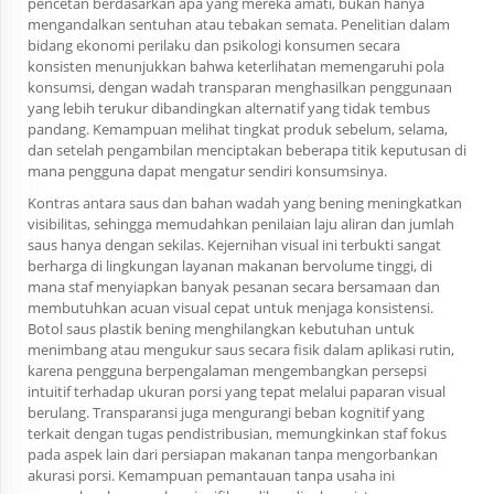
pencetan berdasarkan apa yang mereka amati, bukan hanya
mengandalkan sentuhan atau tebakan semata. Penelitian dalam
bidang ekonomi perilaku dan psikologi konsumen secara
konsisten menunjukkan bahwa keterlihatan memengaruhi pola
konsumsi, dengan wadah transparan menghasilkan penggunaan
yang lebih terukur dibandingkan alternatif yang tidak tembus
pandang. Kemampuan melihat tingkat produk sebelum, selama,
dan setelah pengambilan menciptakan beberapa titik keputusan di
mana pengguna dapat mengatur sendiri konsumsinya.
Kontras antara saus dan bahan wadah yang bening meningkatkan
visibilitas, sehingga memudahkan penilaian laju aliran dan jumlah
saus hanya dengan sekilas. Kejernihan visual ini terbukti sangat
berharga di lingkungan layanan makanan bervolume tinggi, di
mana staf menyiapkan banyak pesanan secara bersamaan dan
membutuhkan acuan visual cepat untuk menjaga konsistensi.
Botol saus plastik bening menghilangkan kebutuhan untuk
menimbang atau mengukur saus secara fisik dalam aplikasi rutin,
karena pengguna berpengalaman mengembangkan persepsi
intuitif terhadap ukuran porsi yang tepat melalui paparan visual
berulang. Transparansi juga mengurangi beban kognitif yang
terkait dengan tugas pendistribusian, memungkinkan staf fokus
pada aspek lain dari persiapan makanan tanpa mengorbankan
akurasi porsi. Kemampuan pemantauan tanpa usaha ini