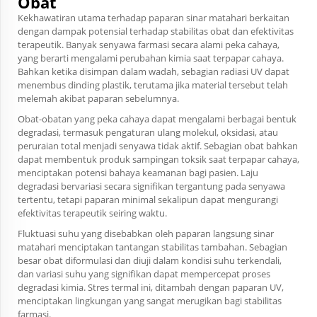
Obat
Kekhawatiran utama terhadap paparan sinar matahari berkaitan
dengan dampak potensial terhadap stabilitas obat dan efektivitas
terapeutik. Banyak senyawa farmasi secara alami peka cahaya,
yang berarti mengalami perubahan kimia saat terpapar cahaya.
Bahkan ketika disimpan dalam wadah, sebagian radiasi UV dapat
menembus dinding plastik, terutama jika material tersebut telah
melemah akibat paparan sebelumnya.
Obat-obatan yang peka cahaya dapat mengalami berbagai bentuk
degradasi, termasuk pengaturan ulang molekul, oksidasi, atau
peruraian total menjadi senyawa tidak aktif. Sebagian obat bahkan
dapat membentuk produk sampingan toksik saat terpapar cahaya,
menciptakan potensi bahaya keamanan bagi pasien. Laju
degradasi bervariasi secara signifikan tergantung pada senyawa
tertentu, tetapi paparan minimal sekalipun dapat mengurangi
efektivitas terapeutik seiring waktu.
Fluktuasi suhu yang disebabkan oleh paparan langsung sinar
matahari menciptakan tantangan stabilitas tambahan. Sebagian
besar obat diformulasi dan diuji dalam kondisi suhu terkendali,
dan variasi suhu yang signifikan dapat mempercepat proses
degradasi kimia. Stres termal ini, ditambah dengan paparan UV,
menciptakan lingkungan yang sangat merugikan bagi stabilitas
farmasi.