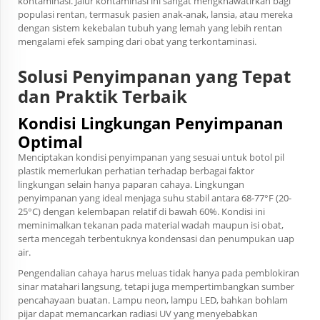
kontaminasi. Jalur kontaminasi ini sangat mengkhawatirkan bagi
populasi rentan, termasuk pasien anak-anak, lansia, atau mereka
dengan sistem kekebalan tubuh yang lemah yang lebih rentan
mengalami efek samping dari obat yang terkontaminasi.
Solusi Penyimpanan yang Tepat
dan Praktik Terbaik
Kondisi Lingkungan Penyimpanan
Optimal
Menciptakan kondisi penyimpanan yang sesuai untuk botol pil
plastik memerlukan perhatian terhadap berbagai faktor
lingkungan selain hanya paparan cahaya. Lingkungan
penyimpanan yang ideal menjaga suhu stabil antara 68-77°F (20-
25°C) dengan kelembapan relatif di bawah 60%. Kondisi ini
meminimalkan tekanan pada material wadah maupun isi obat,
serta mencegah terbentuknya kondensasi dan penumpukan uap
air.
Pengendalian cahaya harus meluas tidak hanya pada pemblokiran
sinar matahari langsung, tetapi juga mempertimbangkan sumber
pencahayaan buatan. Lampu neon, lampu LED, bahkan bohlam
pijar dapat memancarkan radiasi UV yang menyebabkan