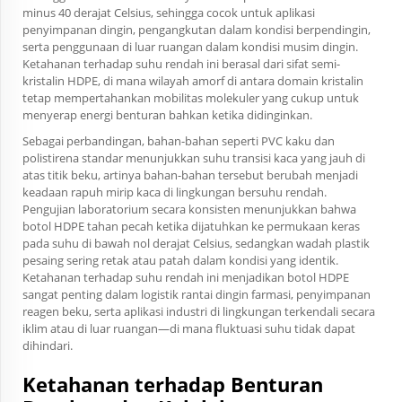
minus 40 derajat Celsius, sehingga cocok untuk aplikasi
penyimpanan dingin, pengangkutan dalam kondisi berpendingin,
serta penggunaan di luar ruangan dalam kondisi musim dingin.
Ketahanan terhadap suhu rendah ini berasal dari sifat semi-
kristalin HDPE, di mana wilayah amorf di antara domain kristalin
tetap mempertahankan mobilitas molekuler yang cukup untuk
menyerap energi benturan bahkan ketika didinginkan.
Sebagai perbandingan, bahan-bahan seperti PVC kaku dan
polistirena standar menunjukkan suhu transisi kaca yang jauh di
atas titik beku, artinya bahan-bahan tersebut berubah menjadi
keadaan rapuh mirip kaca di lingkungan bersuhu rendah.
Pengujian laboratorium secara konsisten menunjukkan bahwa
botol HDPE tahan pecah ketika dijatuhkan ke permukaan keras
pada suhu di bawah nol derajat Celsius, sedangkan wadah plastik
pesaing sering retak atau patah dalam kondisi yang identik.
Ketahanan terhadap suhu rendah ini menjadikan botol HDPE
sangat penting dalam logistik rantai dingin farmasi, penyimpanan
reagen beku, serta aplikasi industri di lingkungan terkendali secara
iklim atau di luar ruangan—di mana fluktuasi suhu tidak dapat
dihindari.
Ketahanan terhadap Benturan