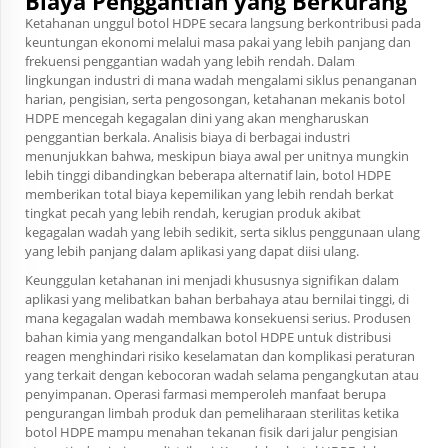
Biaya Penggantian yang Berkurang
Ketahanan unggul botol HDPE secara langsung berkontribusi pada
keuntungan ekonomi melalui masa pakai yang lebih panjang dan
frekuensi penggantian wadah yang lebih rendah. Dalam
lingkungan industri di mana wadah mengalami siklus penanganan
harian, pengisian, serta pengosongan, ketahanan mekanis botol
HDPE mencegah kegagalan dini yang akan mengharuskan
penggantian berkala. Analisis biaya di berbagai industri
menunjukkan bahwa, meskipun biaya awal per unitnya mungkin
lebih tinggi dibandingkan beberapa alternatif lain, botol HDPE
memberikan total biaya kepemilikan yang lebih rendah berkat
tingkat pecah yang lebih rendah, kerugian produk akibat
kegagalan wadah yang lebih sedikit, serta siklus penggunaan ulang
yang lebih panjang dalam aplikasi yang dapat diisi ulang.
Keunggulan ketahanan ini menjadi khususnya signifikan dalam
aplikasi yang melibatkan bahan berbahaya atau bernilai tinggi, di
mana kegagalan wadah membawa konsekuensi serius. Produsen
bahan kimia yang mengandalkan botol HDPE untuk distribusi
reagen menghindari risiko keselamatan dan komplikasi peraturan
yang terkait dengan kebocoran wadah selama pengangkutan atau
penyimpanan. Operasi farmasi memperoleh manfaat berupa
pengurangan limbah produk dan pemeliharaan sterilitas ketika
botol HDPE mampu menahan tekanan fisik dari jalur pengisian