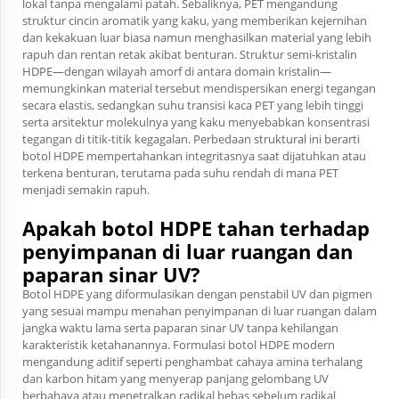
lokal tanpa mengalami patah. Sebaliknya, PET mengandung
struktur cincin aromatik yang kaku, yang memberikan kejernihan
dan kekakuan luar biasa namun menghasilkan material yang lebih
rapuh dan rentan retak akibat benturan. Struktur semi-kristalin
HDPE—dengan wilayah amorf di antara domain kristalin—
memungkinkan material tersebut mendispersikan energi tegangan
secara elastis, sedangkan suhu transisi kaca PET yang lebih tinggi
serta arsitektur molekulnya yang kaku menyebabkan konsentrasi
tegangan di titik-titik kegagalan. Perbedaan struktural ini berarti
botol HDPE mempertahankan integritasnya saat dijatuhkan atau
terkena benturan, terutama pada suhu rendah di mana PET
menjadi semakin rapuh.
Apakah botol HDPE tahan terhadap
penyimpanan di luar ruangan dan
paparan sinar UV?
Botol HDPE yang diformulasikan dengan penstabil UV dan pigmen
yang sesuai mampu menahan penyimpanan di luar ruangan dalam
jangka waktu lama serta paparan sinar UV tanpa kehilangan
karakteristik ketahanannya. Formulasi botol HDPE modern
mengandung aditif seperti penghambat cahaya amina terhalang
dan karbon hitam yang menyerap panjang gelombang UV
berbahaya atau menetralkan radikal bebas sebelum radikal