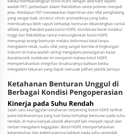
Ketika membandingkan botol HDPE dengan alternatif seperti
wadah PET, perbedaan dalam fleksibilitas rantai polimer menjadi
jelas. Meskipun PET menawarkan kejernihan dan sifat penghalang
yang sangat baik, struktur cincin aromatiknya yang kaku
membuatnya lebih rapuh terhadap benturan dibandingkan rantai
alifatik yang fleksibel pada botol HDPE. Kombinasi berat molekul
tinggi dan fleksibilitas rantai memungkinkan botol HDPE
menyerap energi benturan melalui deformasi lokal tanpa
mengalami retak, suatu sifat yang sangat bernilai di lingkungan
industri di mana wadah sering mengalami penanganan kasar.
Karakteristik molekuler ini menjamin bahwa botol HDPE
mempertahankan integritas strukturalnya bahkan ketika
mengalami tekanan yang dapat merusak pilihan plastik lainnya.
Ketahanan Benturan Unggul di
Berbagai Kondisi Pengoperasian
Kinerja pada Suhu Rendah
Salah satu keunggulan ketahanan terpenting botol HDPE terlihat
pada ketahanannya yang luar biasa terhadap benturan pada suhu
rendah, di mana banyak plastik alternatif lain menjadi rapuh dan
rentan mengalami kegagalan. Botol HDPE mempertahankan
ketangguhan dan kelenturannya bahkan pada suhu serendah