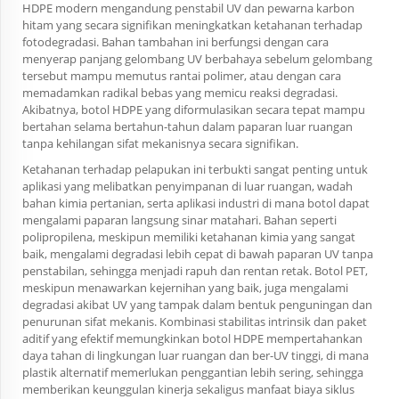
HDPE modern mengandung penstabil UV dan pewarna karbon
hitam yang secara signifikan meningkatkan ketahanan terhadap
fotodegradasi. Bahan tambahan ini berfungsi dengan cara
menyerap panjang gelombang UV berbahaya sebelum gelombang
tersebut mampu memutus rantai polimer, atau dengan cara
memadamkan radikal bebas yang memicu reaksi degradasi.
Akibatnya, botol HDPE yang diformulasikan secara tepat mampu
bertahan selama bertahun-tahun dalam paparan luar ruangan
tanpa kehilangan sifat mekanisnya secara signifikan.
Ketahanan terhadap pelapukan ini terbukti sangat penting untuk
aplikasi yang melibatkan penyimpanan di luar ruangan, wadah
bahan kimia pertanian, serta aplikasi industri di mana botol dapat
mengalami paparan langsung sinar matahari. Bahan seperti
polipropilena, meskipun memiliki ketahanan kimia yang sangat
baik, mengalami degradasi lebih cepat di bawah paparan UV tanpa
penstabilan, sehingga menjadi rapuh dan rentan retak. Botol PET,
meskipun menawarkan kejernihan yang baik, juga mengalami
degradasi akibat UV yang tampak dalam bentuk penguningan dan
penurunan sifat mekanis. Kombinasi stabilitas intrinsik dan paket
aditif yang efektif memungkinkan botol HDPE mempertahankan
daya tahan di lingkungan luar ruangan dan ber-UV tinggi, di mana
plastik alternatif memerlukan penggantian lebih sering, sehingga
memberikan keunggulan kinerja sekaligus manfaat biaya siklus