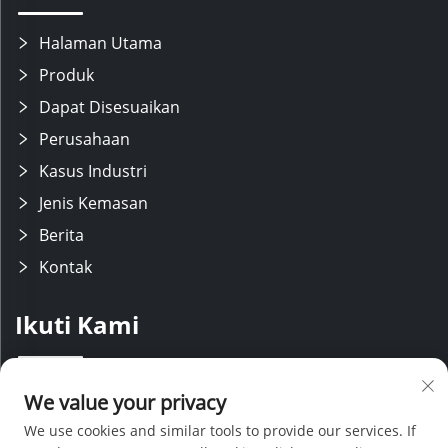
Halaman Utama
Produk
Dapat Disesuaikan
Perusahaan
Kasus Industri
Jenis Kemasan
Berita
Kontak
Ikuti Kami
Kami memiliki tim R&D yang berpengalaman dengan lini produksi
We value your privacy
modern, didukung oleh staf penjualan dan layanan purna jual yang
andal. Dengan keahlian teknis dan harga yang kompetitif, kami
We use cookies and similar tools to provide our services. If
memberikan dukungan menyeluruh untuk proyek desain khusus.