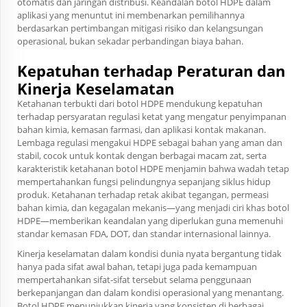
otomatis dan jaringan distribusi. Keandalan botol HDPE dalam
aplikasi yang menuntut ini membenarkan pemilihannya
berdasarkan pertimbangan mitigasi risiko dan kelangsungan
operasional, bukan sekadar perbandingan biaya bahan.
Kepatuhan terhadap Peraturan dan
Kinerja Keselamatan
Ketahanan terbukti dari botol HDPE mendukung kepatuhan
terhadap persyaratan regulasi ketat yang mengatur penyimpanan
bahan kimia, kemasan farmasi, dan aplikasi kontak makanan.
Lembaga regulasi mengakui HDPE sebagai bahan yang aman dan
stabil, cocok untuk kontak dengan berbagai macam zat, serta
karakteristik ketahanan botol HDPE menjamin bahwa wadah tetap
mempertahankan fungsi pelindungnya sepanjang siklus hidup
produk. Ketahanan terhadap retak akibat tegangan, permeasi
bahan kimia, dan kegagalan mekanis—yang menjadi ciri khas botol
HDPE—memberikan keandalan yang diperlukan guna memenuhi
standar kemasan FDA, DOT, dan standar internasional lainnya.
Kinerja keselamatan dalam kondisi dunia nyata bergantung tidak
hanya pada sifat awal bahan, tetapi juga pada kemampuan
mempertahankan sifat-sifat tersebut selama penggunaan
berkepanjangan dan dalam kondisi operasional yang menantang.
Botol HDPE menunjukkan kinerja yang konsisten di berbagai