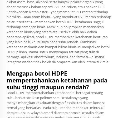
akibat asam, basa, alkohol, serta banyak pelarut organik yang
dapat merusak bahan seperti PVC, polistiren, atau bahkan PET.
Ketidakadaan ikatan ester—yang membuat PET rentan terhadap
hidrolisis—atau atom klorin—yang membuat PVC rentan terhadap
pelarut tertentu—memberikan botol HDPE ketahanan unggul
terhadap serangan kimia. Meskipun polipropilen menawarkan
ketahanan kimia yang setara atau sedikit lebih baik dalam
beberapa aplikasi, botol HDPE memberikan ketahanan benturan
yang lebih baik, khususnya pada suhu rendah. Kombinasi
ketahanan mekanis dan kompatibilitas kimia ini menjadikan botol
HDPE pilihan utama untuk menyimpan zat-zat yang sulit di
berbagai aplikasi laboratorium, industri, dan farmasi—di mana
integritas wadah tidak boleh dikompromikan oleh interaksi kimia.
Mengapa botol HDPE
mempertahankan ketahanan pada
suhu tinggi maupun rendah?
Botol HDPE mempertahankan ketahanan di berbagai rentang
suhu berkat struktur polimer semi-kristalinnya yang
menyeimbangkan kekakuan dengan fleksibilitas dalam kondisi
termal yang bervariasi. Pada suhu rendah mendekati minus 40
derajat Celsius, wilayah amorf di antara domain kristalin dalam
HDPE tetap memiliki mobilitas molekuler yang cukup untuk