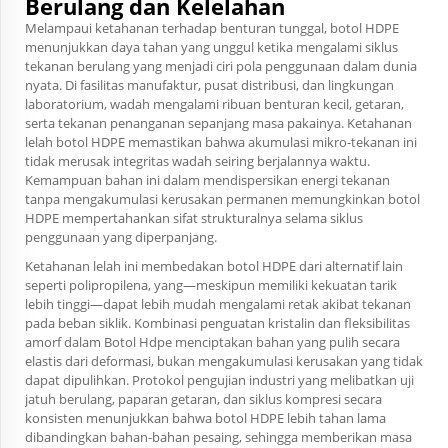
Berulang dan Kelelahan
Melampaui ketahanan terhadap benturan tunggal, botol HDPE
menunjukkan daya tahan yang unggul ketika mengalami siklus
tekanan berulang yang menjadi ciri pola penggunaan dalam dunia
nyata. Di fasilitas manufaktur, pusat distribusi, dan lingkungan
laboratorium, wadah mengalami ribuan benturan kecil, getaran,
serta tekanan penanganan sepanjang masa pakainya. Ketahanan
lelah botol HDPE memastikan bahwa akumulasi mikro-tekanan ini
tidak merusak integritas wadah seiring berjalannya waktu.
Kemampuan bahan ini dalam mendispersikan energi tekanan
tanpa mengakumulasi kerusakan permanen memungkinkan botol
HDPE mempertahankan sifat strukturalnya selama siklus
penggunaan yang diperpanjang.
Ketahanan lelah ini membedakan botol HDPE dari alternatif lain
seperti polipropilena, yang—meskipun memiliki kekuatan tarik
lebih tinggi—dapat lebih mudah mengalami retak akibat tekanan
pada beban siklik. Kombinasi penguatan kristalin dan fleksibilitas
amorf dalam
Botol Hdpe
menciptakan bahan yang pulih secara
elastis dari deformasi, bukan mengakumulasi kerusakan yang tidak
dapat dipulihkan. Protokol pengujian industri yang melibatkan uji
jatuh berulang, paparan getaran, dan siklus kompresi secara
konsisten menunjukkan bahwa botol HDPE lebih tahan lama
dibandingkan bahan-bahan pesaing, sehingga memberikan masa