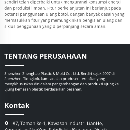
sendiri telah diperbaiki untuk mengurangi konsumsi energi
dan produksi limbah. Fitur berkelanjutan ini berlanjut pada
potensi penggunaan ulang botol, dengan banyak desain yang
memasukkan fitur yang memungkinkan pengisian ulang dan
siklus penggunaan yang diperpanjang secara aman.
TENTANG PERUSAHAAN
Shenzhen Zhenghao Plastic & Mold Co., Ltd. Berdiri sejak 2007 di
Shenzhen, Tiongkok, kami adalah produsen terdaftar yang
mengkhususkan diri dalam pengembangan dan produksi ujung ke
ujung kemasan plastik berdasarkan pesanan.
Kontak
#7, Taman ke-1, Kawasan Industri LianHe,
Komunitas NanYue, Subdistrik BaoLong, Distrik