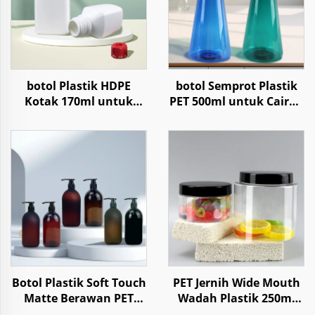
botol Plastik HDPE
botol Semprot Plastik
Kotak 170ml untuk
PET 500ml untuk Cairan
Penyimpanan Reagen
Pembersih Rumah
Kimia Cair Bubuk
Tangga Air
dengan Tutup Anti
Anak
Botol Plastik Soft Touch
PET Jernih Wide Mouth
Matte Berawan PET
Wadah Plastik 250ml
500ml untuk Sampo
1000ml untuk Makanan