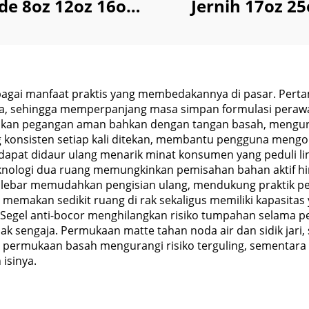
de 8oz 12oz 16oz
Jernih 17oz 25
otak untuk Jus
untuk Anggur W
numan Air Kopi
Jus Minuma
Yoghurt
Sampanye
gai manfaat praktis yang membedakannya di pasar. Pert
a, sehingga memperpanjang masa simpan formulasi perawa
stikan pegangan aman bahkan dengan tangan basah, mengura
 konsisten setiap kali ditekan, membantu pengguna meng
 dapat didaur ulang menarik minat konsumen yang peduli l
eknologi dua ruang memungkinkan pemisahan bahan aktif h
ut lebar memudahkan pengisian ulang, mendukung praktik p
l memakan sedikit ruang di rak sekaligus memiliki kapasit
Segel anti-bocor menghilangkan risiko tumpahan selama 
k sengaja. Permukaan matte tahan noda air dan sidik jari
di permukaan basah mengurangi risiko terguling, sement
isinya.