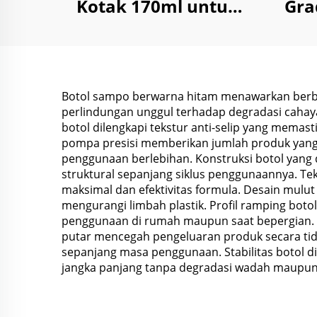
Kotak 170ml untuk
Gra
Penyimpanan Reagen
K
Kimia Cair Bubuk
Mi
dengan Tutup Anti
Anak
Botol sampo berwarna hitam menawarkan berba
perlindungan unggul terhadap degradasi cahay
botol dilengkapi tekstur anti-selip yang mema
pompa presisi memberikan jumlah produk yang
penggunaan berlebihan. Konstruksi botol yang
struktural sepanjang siklus penggunaannya. T
maksimal dan efektivitas formula. Desain mul
mengurangi limbah plastik. Profil ramping boto
penggunaan di rumah maupun saat bepergian. 
putar mencegah pengeluaran produk secara tida
sepanjang masa penggunaan. Stabilitas botol 
jangka panjang tanpa degradasi wadah maupun 