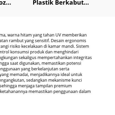
oz
Plastik Berkabut
hisky
untuk Penyimpanan
n
Segar CBD Hemep
Suplemen
ama, warna hitam yang tahan UV memberikan
tan rambut yang sensitif. Desain ergonomis
ngi risiko kecelakaan di kamar mandi. Sistem
ontrol konsumsi produk dan menghindari
ingkungan sekaligus mempertahankan integritas
ingga saat digunakan, memastikan potensi
enggunaan yang berkelanjutan serta
as yang memadai, menjadikannya ideal untuk
pengangkutan, sedangkan mekanisme kunci
, sehingga menjaga tampilan premium
ara ketahanannya memastikan penggunaan dalam