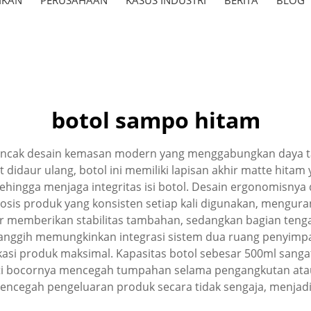
botol sampo hitam
cak desain kemasan modern yang menggabungkan daya tarik
t didaur ulang, botol ini memiliki lapisan akhir matte hita
sehingga menjaga integritas isi botol. Desain ergonomisn
dosis produk yang konsisten setiap kali digunakan, men
ebar memberikan stabilitas tambahan, sedangkan bagian t
anggih memungkinkan integrasi sistem dua ruang penyimpan
fikasi produk maksimal. Kapasitas botol sebesar 500ml sa
anti bocornya mencegah tumpahan selama pengangkutan atau
encegah pengeluaran produk secara tidak sengaja, menjad