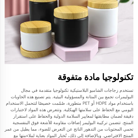
تكنولوجيا مادة متفوقة
تستخدم زجاجات الشامبو البلاستيكية تكنولوجيا متقدمة في مجال
البوليمرات تجمع بين المتانة والمسؤولية البيئية. يتم تصنيع هذه الحاويات
باستخدام مواد HDPE أو PET متطورة، صُمّمت خصيصًا لتتحمل الاستخدام
اليومي مع الحفاظ على سلامتها الهيكلية. وتتعرض هذه المواد لاختبارات
دقيقة لضمان مطابقتها لمعايير السلامة الدولية والحفاظ على استقرار
المنتج. تتضمن تركيبة البوليمر إضافات مقاومة للأشعة فوق البنفسجية
تحمي المحتويات من التدهور الناتج عن التعرض للضوء، مما يطيل من عمر
المنتج الافتراضي. وبالإضافة إلى ذلك، تُختار المواد بعناية لملاءمتها مع