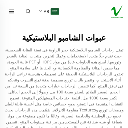
AR
عبوات الشامبو البلاستيكية
تمثل زجاجات الشامبو البلاستيكية حجر الزاوية في تعبئة العناية الشخصية،
حيث تقدم حلًا متعدد الاستخدامات وعمليًا لتخزين منتجات العناية بالشعر
وتوزيعها. تُصنع هذه الحاويات عادةً من مواد HDPE أو PET عالية الجودة،
مما يضمن المتانة والمقاومة الكيميائية مع الحفاظ على سلامة المنتج.
تحتوي الزجاجات البلاستيكية الحديثة على تصميمات هندسية تراعي الراحة
أثناء الاستخدام، وتتميز بآليات توزيع مصممة بدقة تمنع التسرب وتتحكم
في تدفق المنتج. كما تتضمن الزجاجات خيارات متعددة من السعة تبدأ من
الحجم الصغير الملائم للسفر بسعة 100 مل وصولًا إلى الحجم العائلي
الكبير بسعة 1000 مل، لتلبية احتياجات المستهلكين المتنوعة. تسمح
التقنيات المتقدمة في التصنيع بدمج خصائص خاصة مثل أغطية قابلة للطي
ومضخات توزيع وTextures مقاومة للانزلاق. صُمّمت هذه الزجاجات بحيث
تجمع بين الوظيفية والجاذبية البصرية، وغالبًا ما تكون مصنوعة من مواد
شفافة أو شبه شفافة تتيح للمستخدمين مراقبة مستويات المنتج. تتضمن
العبوات خصائص حماية من الأشعة فوق البنفسجية لحفظ فعالية التركيبة