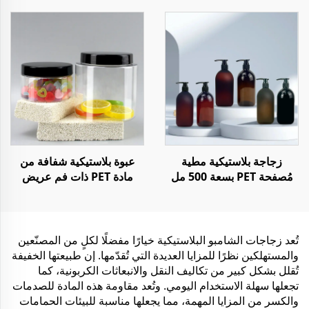
السوائل أو المساحيق مع
غطاء مقاوم للأطفال
زجاجة بلاستيكية مطية
عبوة بلاستيكية شفافة من
مُصفحة PET بسعة 500 مل
مادة PET ذات فم عريض
لمُنعم الشعر مع مضخة
سعة 250 مل و 1000 مل
لتخزين الطعام أو الحلوى أو
البهارات
تُعد زجاجات الشامبو البلاستيكية خيارًا مفضلًا لكلٍ من المصنّعين
والمستهلكين نظرًا للمزايا العديدة التي تُقدّمها. إن طبيعتها الخفيفة
تُقلل بشكل كبير من تكاليف النقل والانبعاثات الكربونية، كما
تجعلها سهلة الاستخدام اليومي. وتُعد مقاومة هذه المادة للصدمات
والكسر من المزايا المهمة، مما يجعلها مناسبة للبيئات الحمامات