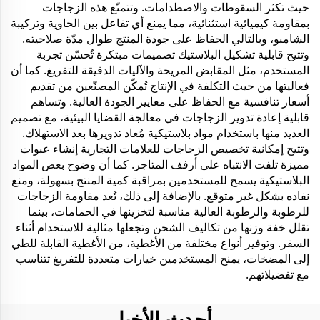
حيث تكثر السقوطات والاصطدامات. وتتمتّع هذه الزجاجات
بمقاومة كيميائية استثنائية، مما يمنع أي تفاعل بين الحاوية وتركيبة
الشامبو، وبالتالي الحفاظ على جودة المنتج طوال مدّة صلاحيته.
وتتيح قابلية تشكيل البلاستيك تصميمات مبتكرة تُحسّن تجربة
المستخدم، مثل المقابض المريحة والآليات الدقيقة للتفريغ. كما أن
فعاليتها من حيث التكلفة في الإنتاج تُمكّن المصنّعين من تقديم
أسعار تنافسية مع الحفاظ على معايير الجودة العالية. وتساهم
قابلية إعادة تدوير الزجاجات في معالجة القضايا البيئية، مع تصميم
العديد منها باستخدام مواد بلاستيكية مُعاد تدويرها بعد الاستهلاك.
وتتيح إمكانية تخصيص الزجاجات للعلامات التجارية إنشاء عبوات
مميزة تلفت الانتباه على أرفف المتاجر. كما أن وضوح بعض المواد
البلاستيكية يسمح للمستخدمين بمراقبة كمية المنتج بسهولة، ومنع
نفاده بشكل غير متوقع. بالإضافة إلى ذلك، تُعد مقاومة الزجاجات
للرطوبة والرطوبة العالية مناسبة لتخزينها في الحمامات، بينما
تقلل خفة وزنها من تكاليف الشحن وتجعلها مثالية للاستخدام أثناء
السفر. وتوفير أنواع مختلفة من الأغطية، من الأغطية القابلة للطي
إلى المضخات، يمنح المستخدمين خيارات متعددة للتفريغ تتناسب
مع تفضيلاتهم.
أحدث الأخبار