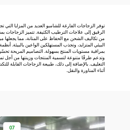
الصلصات مثل الكتشاب
وصلصة الفلفل الحار
توفر الزجاجات الفارغة للشامبو العديد من المزايا التي ت
الرقيق إلى علاجات الترطيب الكثيفة. تتميز الزجاجات بمقا
من تكاليف الشحن مع الحفاظ على المتانة، مما يجعلها مر
البيئي المتزايد، وتجذب المستهلكين الواعين بالبيئة. أنظ
بمراقبة مستويات المنتج بسهولة. التصاميم المريحة تحسّ
وتدعم طرقًا متنوعة لتسمية المنتجات وزينتها من أجل تميي
التغليف. بالإضافة إلى ذلك، طبيعة الزجاجات القابلة لل
أثناء المناورة والنقل.
07