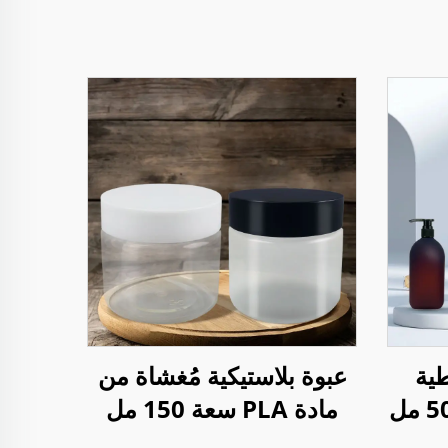
طية
عبوة بلاستيكية مُغشاة من
مُصفحة PET بسعة 500 مل
مادة PLA سعة 150 مل
ضخة
لتخزين مكملات CBD