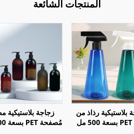
المنتجات الشائعة
 بلاستيكية رذاذ من
زجاجة بلاستيكية م
مادة PET بسعة 500 مل
 المنزل أو السوائل
لمُنعم الشعر مع م