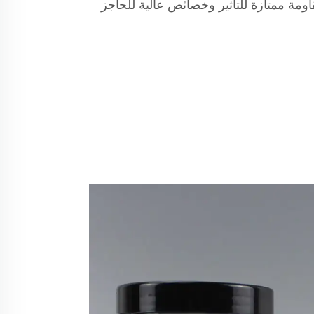
ن تقدم أشكال HDPE مقاومة ممتازة للتأثير وخصائص عالية للحاجز