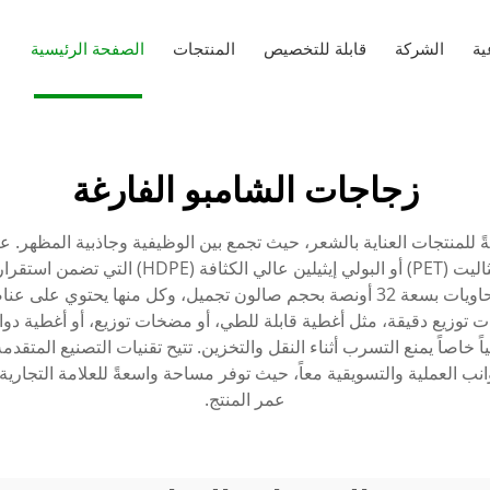
ية
الشركة
قابلة للتخصيص
المنتجات
الصفحة الرئيسية
زجاجات الشامبو الفارغة
ةً للمنتجات العناية بالشعر، حيث تجمع بين الوظيفية وجاذبية المظهر. ع
ويتم بشكل شائع استخدام مواد مثل البولي إيثيلين
تتراوح من الخيارات بسعة 2 أونصة مناسبة للسفر إلى الحاويات بسعة 32 أونصة بحجم صال
ات توزيع دقيقة، مثل أغطية قابلة للطي، أو مضخات توزيع، أو أغطية دوار
ياً خاصاً يمنع التسرب أثناء النقل والتخزين. تتيح تقنيات التصنيع الم
نب العملية والتسويقية معاً، حيث توفر مساحة واسعةً للعلامة التجاري
عمر المنتج.