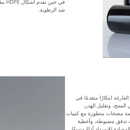
في حي
ضد الرطوبة.
فارغة ابتكارًا متقدمًا في
المنتج، وتقليل الهدر،
ظمة مضخات متطورة مع كميات
ات تدفق مضبوطة، وأغطية
مضادة للانسداد أداءً متسقًا