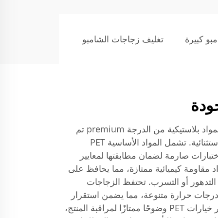
بو كبيرة
تغليف زجاجات الشامبو
جودة
تتميز زجاجات الشامبو الفارغة بمواد بلاستيكية من الدرجة premium تم
اختيارها بدقة لخصائص أدائها الاستثنائية. تشمل المواد الأساسية PET
 لاختبارات صارمة لضمان مطابقتها لمعايير
د مقاومة كيميائية ممتازة، مما يحافظ على
 التدهور أو التسرب. تحتفظ الزجاجات
 درجات حرارة متنوعة، مما يضمن استقرار
المنتج أثناء التخزين والنقل. توفر خيارات PET وضوحًا ممتازًا لمراقبة المنتج،