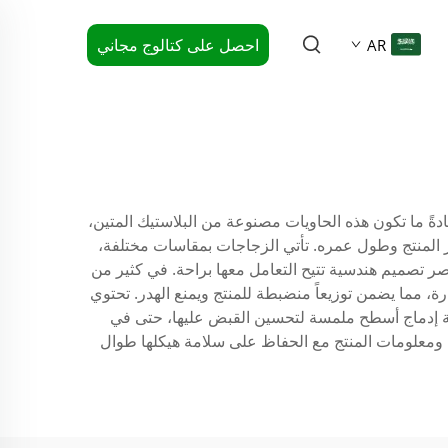
احصل على كتالوج مجاني
AR
ادةً ما تكون هذه الحاويات مصنوعة من البلاستيك المتين،
 تيريفثاليت (PET) أو البولي إيثيلين عالي الكثافة (HDPE) التي تضمن استقرار المنتج وطول عمره. تأتي الزجاجات بمقاسات مختلفة،
ون تجميل، وكل منها يحتوي على عناصر تصميم هندسية تتيح التعامل معها براحة. في كثير من
ة، مما يضمن توزيعاً منضبطة للمنتج ويمنع الهدر. تحتوي
تقدمة إدماج أسطح ملمسة لتحسين القبض عليها، حتى في
ة ومعلومات المنتج مع الحفاظ على سلامة هيكلها طوال