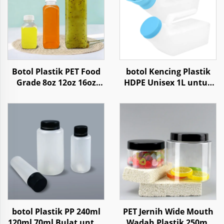
Botol Plastik PET Food
botol Kencing Plastik
Grade 8oz 12oz 16oz
HDPE Unisex 1L untuk
Kotak untuk Jus
Perjalanan Mobil
Minuman Air Kopi
Rumah Sakit
Yoghurt
Perawatan
botol Plastik PP 240ml
PET Jernih Wide Mouth
120ml 70ml Bulat untuk
Wadah Plastik 250ml