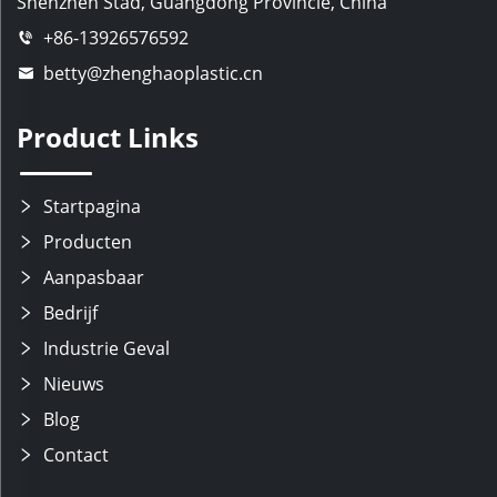
Shenzhen Stad, Guangdong Provincie, China
+86-13926576592
betty@zhenghaoplastic.cn
Product Links
Startpagina
Producten
Aanpasbaar
Bedrijf
Industrie Geval
Nieuws
Blog
Contact