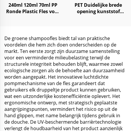
240ml 120ml 70ml PP
PET Duidelijke brede
Ronde Plastic Fles voor
opening kunststof
Tabletten, Medicijnen
opslagpot 250ml 1000ml
en Pillen opslag
voor voedsel snoep
kruiden
De groene shampoofles biedt tal van praktische
voordelen die hem zich doen onderscheiden op de
markt. Ten eerste zorgt zijn duurzame samenstelling
voor een verminderde milieubelasting terwijl de
structurele integriteit behouden blijft, waarmee zowel
ecologische zorgen als de behoefte aan duurzaamheid
worden aangepakt. Het innovatieve luchtdichte
pompmechanisme van de fles garandeert dat
gebruikers elk druppeltje product kunnen gebruiken,
wat een uitzonderlijke kostenefficiëntie oplevert. Het
ergonomische ontwerp, met strategisch geplaatste
aangrijpingspunten, vermindert het risico op uit de
hand glippen, met name belangrijk tijdens gebruik in
de douche. De UV-beschermende barrièrtechnologie
verlengt de houdbaarheid van het product aanzienlijk