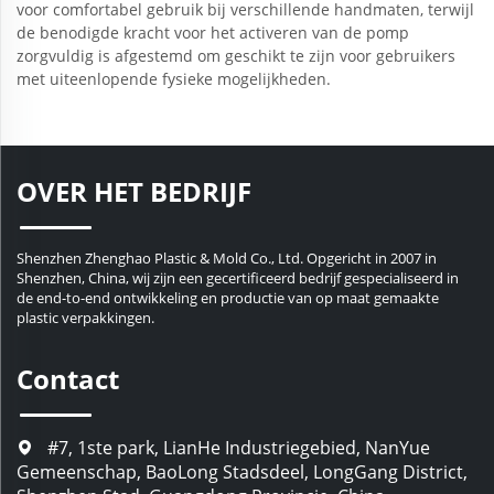
voor comfortabel gebruik bij verschillende handmaten, terwijl
de benodigde kracht voor het activeren van de pomp
zorgvuldig is afgestemd om geschikt te zijn voor gebruikers
met uiteenlopende fysieke mogelijkheden.
OVER HET BEDRIJF
Shenzhen Zhenghao Plastic & Mold Co., Ltd. Opgericht in 2007 in
Shenzhen, China, wij zijn een gecertificeerd bedrijf gespecialiseerd in
de end-to-end ontwikkeling en productie van op maat gemaakte
plastic verpakkingen.
Contact
#7, 1ste park, LianHe Industriegebied, NanYue
Gemeenschap, BaoLong Stadsdeel, LongGang District,