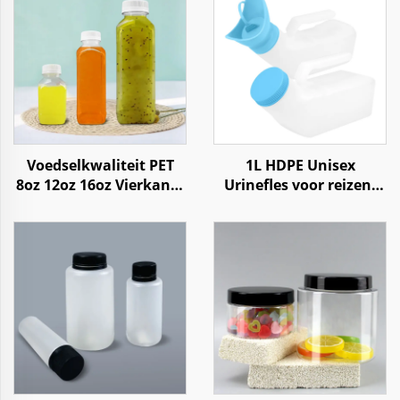
Voedselkwaliteit PET
1L HDPE Unisex
8oz 12oz 16oz Vierkante
Urinefles voor reizen,
Plastic Fles voor
auto, huishouden en
Sappen, Frisdrank,
zorginstellingen
Water, Koffie en
Yoghurt