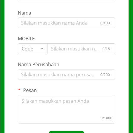
Nama
0/100
MOBILE
Code
0/16
Nama Perusahaan
0/200
Pesan
0/1000