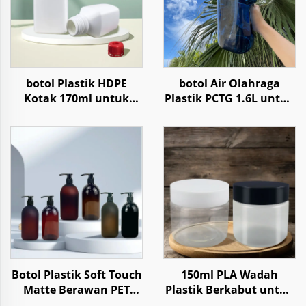
botol Plastik HDPE
botol Air Olahraga
Kotak 170ml untuk
Plastik PCTG 1.6L untuk
Penyimpanan Reagen
Kemasan Travel Fitness
Kimia Cair Bubuk
Gym Outdoor Lari
dengan Tutup Anti
Anak
Botol Plastik Soft Touch
150ml PLA Wadah
Matte Berawan PET
Plastik Berkabut untuk
500ml untuk Sampo
Penyimpanan Segar