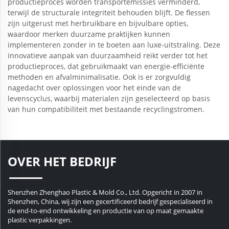
productieproces worden transportemissies verminderd,
terwijl de structurale integriteit behouden blijft. De flessen
zijn uitgerust met herbruikbare en bijvulbare opties,
waardoor merken duurzame praktijken kunnen
implementeren zonder in te boeten aan luxe-uitstraling. Deze
innovatieve aanpak van duurzaamheid reikt verder tot het
productieproces, dat gebruikmaakt van energie-efficiënte
methoden en afvalminimalisatie. Ook is er zorgvuldig
nagedacht over oplossingen voor het einde van de
levenscyclus, waarbij materialen zijn geselecteerd op basis
van hun compatibiliteit met bestaande recyclingstromen.
OVER HET BEDRIJF
Shenzhen Zhenghao Plastic & Mold Co., Ltd. Opgericht in 2007 in
Shenzhen, China, wij zijn een gecertificeerd bedrijf gespecialiseerd in
de end-to-end ontwikkeling en productie van op maat gemaakte
plastic verpakkingen.