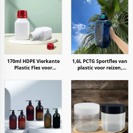
170ml HDPE Vierkante
1,6L PCTG Sportfles van
Plastic Fles voor
plastic voor reizen,
Reagentia, Chemische
fitness, gym en outdoor
Vloeistoffen, Poeders
gebruik
opslag met kindveilige
dop