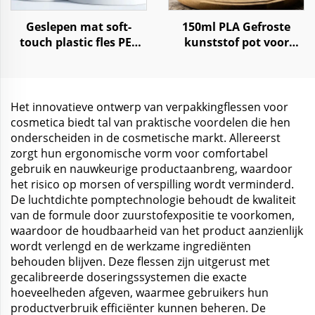
Geslepen mat soft-
150ml PLA Gefroste
touch plastic fles PET
kunststof pot voor
500ml shampoo lotion
opslag verse CBD hemep
pomp
supplement
Het innovatieve ontwerp van verpakkingflessen voor
cosmetica biedt tal van praktische voordelen die hen
onderscheiden in de cosmetische markt. Allereerst
zorgt hun ergonomische vorm voor comfortabel
gebruik en nauwkeurige productaanbreng, waardoor
het risico op morsen of verspilling wordt verminderd.
De luchtdichte pomptechnologie behoudt de kwaliteit
van de formule door zuurstofexpositie te voorkomen,
waardoor de houdbaarheid van het product aanzienlijk
wordt verlengd en de werkzame ingrediënten
behouden blijven. Deze flessen zijn uitgerust met
gecalibreerde doseringssystemen die exacte
hoeveelheden afgeven, waarmee gebruikers hun
productverbruik efficiënter kunnen beheren. De