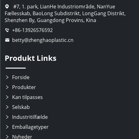
#7, 1. park, LianHe Industriområde, NanYue
Fællesskab, BaoLong Subdistrikt, LongGang Distrikt,
Shenzhen By, Guangdong Provins, Kina
+86-13926576592
betty@zhenghaoplastic.cn
Produkt Links
Forside
Produkter
Kan tilpasses
Selskab
Industritilfælde
Emballagetyper
Nyheder