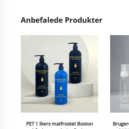
Anbefalede Produkter
til
PET 1 liters matfrostet Boston
Bruger