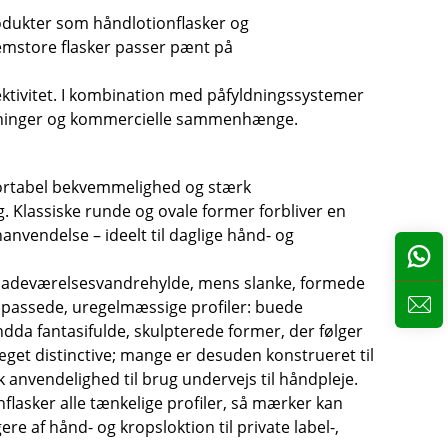
rodukter som håndlotionflasker og
lemstore flasker passer pænt på
fektivitet. I kombination med påfyldningssystemer
holdninger og kommercielle sammenhænge.
portabel bekvemmelighed og stærk
g. Klassiske runde og ovale former forbliver en
onanvendelse – ideelt til daglige hånd- og
e badeværelsesvandrehylde, mens slanke, formede
 tilpassede, uregelmæssige profiler: buede
dda fantasifulde, skulpterede former, der følger
æget distinctive; mange er desuden konstrueret til
 anvendelighed til brug undervejs til håndpleje.
flasker alle tænkelige profiler, så mærker kan
e af hånd- og kropsloktion til private label-,