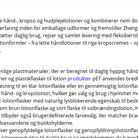
ige hånd-, kropso og hudplejelotioner og kombinerer nem dos
aring inden for emballage udformer og fremstiller Zhenghao p
tøtter daglig brug, rejser og samlet levering med fleksibel ti
otionformler – fra lette håndlotioner til rige kropscremes – 
.
dvenlige plastmaterialer, der er beregnet til daglig hyppig 
ner og plastikflasker til lotion
produkter
pET anvendes bredt 
øsning til en klar lotionflaske eller en gennemsigtig lotionf
 hånd- og kropslotion, hvilket gør valg og brug i hjemmet mer
E-lotionflasker med naturlig lysblokerende egenskab til bes
m brun lotionflaske og sort flaske til solbrændingslotion, hvi
 tilbyder også brugerdefinerede farvevalg, der matcher brands
relsesvandene og butikshylderne.
bliver genopfyldelige lotionflasker og genopfyldningslotionfl
fra lotionprodukter til daglig brug og imødekommer de bære