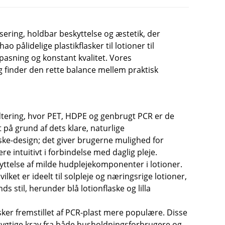
ering, holdbar beskyttelse og æstetik, der
ålidelige plastikflasker til lotioner til
lpasning og konstant kvalitet. Vores
og finder den rette balance mellem praktisk
håndtering, hvor PET, HDPE og genbrugt PCR er de
på grund af dets klare, naturlige
laske-design; det giver brugerne mulighed for
e intuitivt i forbindelse med daglig pleje.
kyttelse af milde hudplejekomponenter i lotioner.
lket er ideelt til solpleje og næringsrige lotioner,
 stil, herunder blå lotionflaske og lilla
asker fremstillet af PCR-plast mere populære. Disse
dygtige krav fra både husholdningsforbrugere og