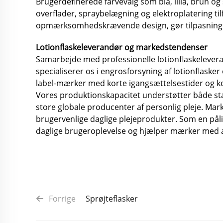
Brugerdefinerede farvevalg som blå, lilla, brun og
overflader, spraybelægning og elektroplatering til
opmærksomhedskrævende design, gør tilpasning af
Lotionflaskeleverandør og markedstendenser
Samarbejde med professionelle lotionflaskeleverandø
specialiserer os i engrosforsyning af lotionflaske
label-mærker med korte igangsættelsestider og kon
Vores produktionskapacitet understøtter både st
store globale producenter af personlig pleje. Mar
brugervenlige daglige plejeprodukter. Som en påli
daglige brugeroplevelse og hjælper mærker med a
Forrige
Sprøjteflasker