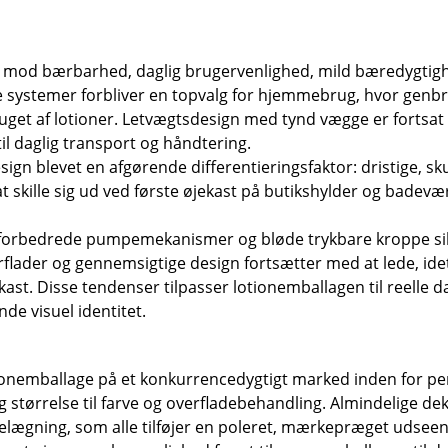
 mod bærbarhed, daglig brugervenlighed, mild bæredygtighe
 systemer forbliver en topvalg for hjemmebrug, hvor genbr
ruget af lotioner. Letvægtsdesign med tynd vægge er fortsat
il daglig transport og håndtering.
esign blevet en afgørende differentieringsfaktor: dristige, s
skille sig ud ved første øjekast på butikshylder og badevæ
 – forbedrede pumpemekanismer og bløde trykbare kroppe sikr
lader og gennemsigtige design fortsætter med at lede, idet 
st. Disse tendenser tilpasser lotionemballagen til reelle d
de visuel identitet.
nemballage på et konkurrencedygtigt marked inden for perso
 og størrelse til farve og overfladebehandling. Almindelige 
lægning, som alle tilføjer en poleret, mærkepræget udseende