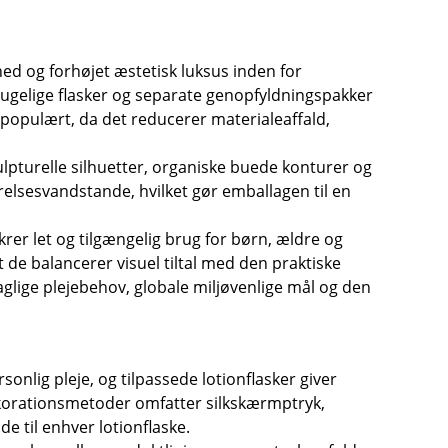
d og forhøjet æstetisk luksus inden for
ugelige flasker og separate genopfyldningspakker
 populært, da det reducerer materialeaffald,
kulpturelle silhuetter, organiske buede konturer og
relsesvandstande, hvilket gør emballagen til en
er let og tilgængelig brug for børn, ældre og
de balancerer visuel tiltal med den praktiske
aglige plejebehov, globale miljøvenlige mål og den
nlig pleje, og tilpassede lotionflasker giver
dekorationsmetoder omfatter silkskærmptryk,
 til enhver lotionflaske.