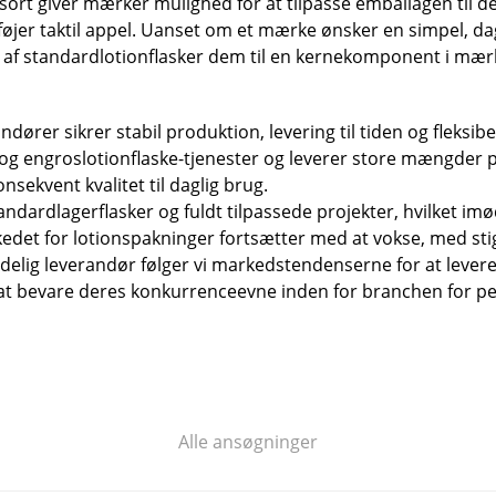
 sort giver mærker mulighed for at tilpasse emballagen til d
føjer taktil appel. Uanset om et mærke ønsker en simpel, dagl
 standardlotionflasker dem til en kernekomponent i mærke
rer sikrer stabil produktion, levering til tiden og fleksibel
r og engroslotionflaske-tjenester og leverer store mængder på
sekvent kvalitet til daglig brug.
andardlagerflasker og fuldt tilpassede projekter, hvilke
kedet for lotionspakninger fortsætter med at vokse, med sti
delig leverandør følger vi markedstendenserne for at levere
t bevare deres konkurrenceevne inden for branchen for per
Alle ansøgninger