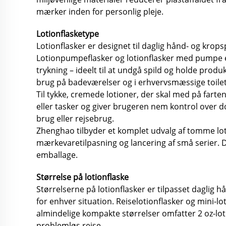
mærker inden for personlig pleje.
Lotionflasketype
Lotionflasker er designet til daglig hånd- og kro
Lotionpumpeflasker og lotionflasker med pumpe er
trykning – ideelt til at undgå spild og holde prod
brug på badeværelser og i erhvervsmæssige toilett
Til tykke, cremede lotioner, der skal med på farten
eller tasker og giver brugeren nem kontrol over do
brug eller rejsebrug.
Zhenghao tilbyder et komplet udvalg af tomme lotionf
mærkevaretilpasning og lancering af små serier. 
emballage.
Størrelse på lotionflaske
Størrelserne på lotionflasker er tilpasset daglig
for enhver situation. Reiselotionflasker og mini-lo
almindelige kompakte størrelser omfatter 2 oz-lot
problemløs rejse.