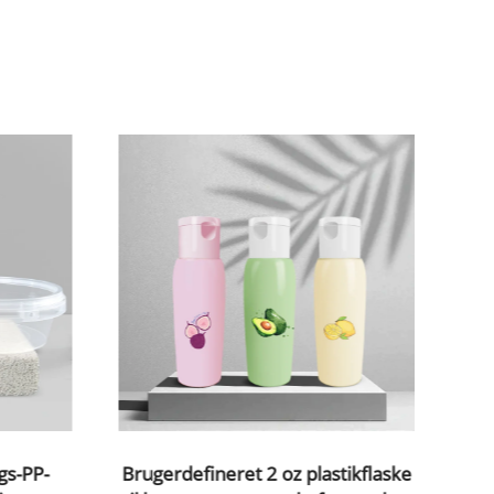
gs-PP-
Brugerdefineret 2 oz plastikflaske