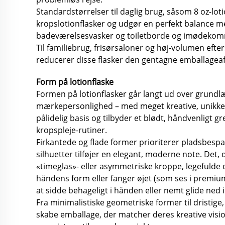
Standardstørrelser til daglig brug, såsom 8 oz-lo
kropslotionflasker og udgør en perfekt balance m
badeværelsesvasker og toiletborde og imødekomme
Til familiebrug, frisørsaloner og høj-volumen eft
reducerer disse flasker den gentagne emballageaf
Form på lotionflaske
Formen på lotionflasker går langt ud over grun
mærkepersonlighed – med meget kreative, unikke des
pålidelig basis og tilbyder et blødt, håndvenligt gr
kropspleje-rutiner.
Firkantede og flade former prioriterer pladsbesp
silhuetter tilføjer en elegant, moderne note. Det, 
«timeglas»- eller asymmetriske kroppe, legefulde
håndens form eller fanger øjet (som ses i premium
at sidde behageligt i hånden eller nemt glide ned 
Fra minimalistiske geometriske former til dristige
skabe emballage, der matcher deres kreative vision