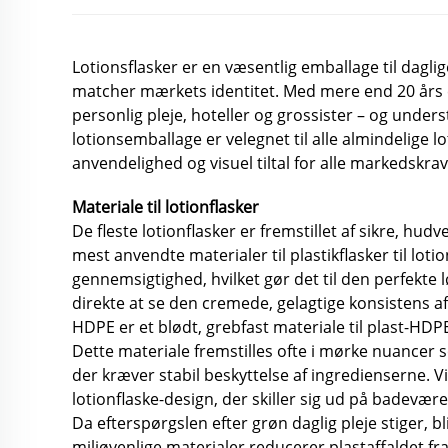
Lotionsflasker er en væsentlig emballage til dagl
matcher mærkets identitet. Med mere end 20 års erf
personlig pleje, hoteller og grossister – og unders
lotionsemballage er velegnet til alle almindelige l
anvendelighed og visuel tiltal for alle markedskrav
Materiale til lotionflasker
De fleste lotionflasker er fremstillet af sikre, hu
mest anvendte materialer til plastikflasker til lotio
gennemsigtighed, hvilket gør det til den perfekte l
direkte at se den cremede, gelagtige konsistens af
HDPE er et blødt, grebfast materiale til plast-HDP
Dette materiale fremstilles ofte i mørke nuancer so
der kræver stabil beskyttelse af ingredienserne. Vi
lotionflaske-design, der skiller sig ud på badevæ
Da efterspørgslen efter grøn daglig pleje stiger, 
miljøvenlige materialer reducerer plastaffaldet 