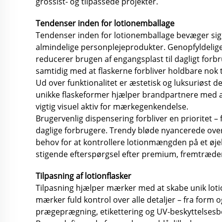
grossist- og tilpassede projekter.
Tendenser inden for lotionemballage
Tendenser inden for lotionemballage bevæger sig
almindelige personplejeprodukter. Genopfyldelige
reducerer brugen af engangsplast til dagligt forb
samtidig med at flaskerne forbliver holdbare nok t
Ud over funktionalitet er æstetisk og luksuriøst d
unikke flaskeformer hjælper brandpartnere med at 
vigtig visuel aktiv for mærkegenkendelse.
Brugervenlig dispensering forbliver en prioritet
daglige forbrugere. Trendy bløde nyancerede overf
behov for at kontrollere lotionmængden på et øjeka
stigende efterspørgsel efter premium, fremtræden
Tilpasning af lotionflasker
Tilpasning hjælper mærker med at skabe unik lotio
mærker fuld kontrol over alle detaljer – fra form
prægeprægning, etikettering og UV-beskyttelsesbe