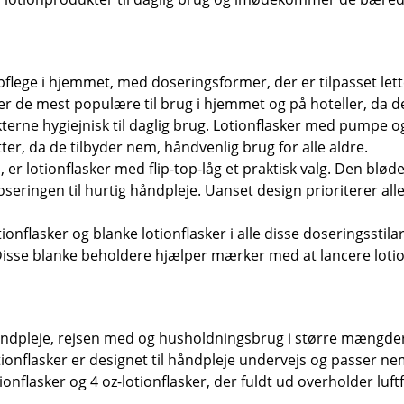
pspflege i hjemmet, med doseringsformer, der er tilpasset le
 de mest populære til brug i hjemmet og på hoteller, da de 
ukterne hygiejnisk til daglig brug. Lotionflasker med pumpe o
er, da de tilbyder nem, håndvenlig brug for alle aldre.
, er lotionflasker med flip-top-låg et praktisk valg. Den blød
seringen til hurtig håndpleje. Uanset design prioriterer all
lasker og blanke lotionflasker i alle disse doseringsstilarte
Disse blanke beholdere hjælper mærker med at lancere lotio
 håndpleje, rejsen med og husholdningsbrug i større mængder
tionflasker er designet til håndpleje undervejs og passer nemt
ionflasker og 4 oz-lotionflasker, der fuldt ud overholder l