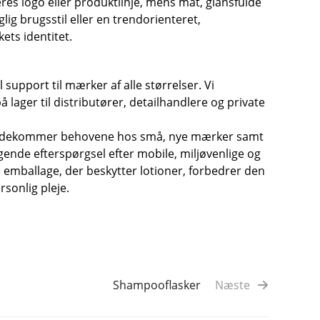
eres logo eller produktlinje, mens mat, glansfulde
ig brugsstil eller en trendorienteret,
ts identitet.
 support til mærker af alle størrelser. Vi
 lager til distributører, detailhandlere og private
t imødekommer behovene hos små, nye mærker samt
gende efterspørgsel efter mobile, miljøvenlige og
 emballage, der beskytter lotioner, forbedrer den
sonlig pleje.
Shampooflasker
Næste