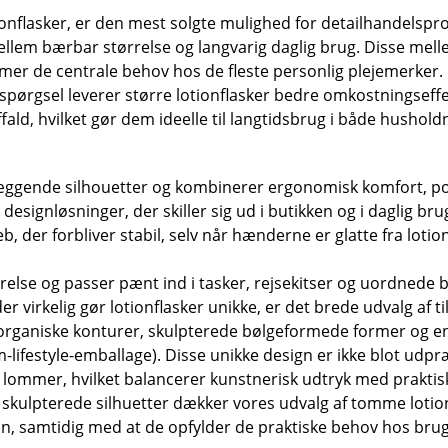
tionflasker, er den mest solgte mulighed for detailhandelsp
ellem bærbar størrelse og langvarig daglig brug. Disse mel
r de centrale behov hos de fleste personlig plejemerker.
erspørgsel leverer større lotionflasker bedre omkostningsef
fald, hvilket gør dem ideelle til langtidsbrug i både hus
dlæggende silhouetter og kombinerer ergonomisk komfort, 
ignløsninger, der skiller sig ud i butikken og i daglig bru
eb, der forbliver stabil, selv når hænderne er glatte fra loti
arelse og passer pænt ind i tasker, rejsekitser og uordned
der virkelig gør lotionflasker unikke, er det brede udvalg af
 organiske konturer, skulpterede bølgeformede former og en
-lifestyle-emballage). Disse unikke design er ikke blot udpr
i lommer, hvilket balancerer kunstnerisk udtryk med praktisk
, skulpterede silhuetter dækker vores udvalg af tomme lotion
, samtidig med at de opfylder de praktiske behov hos bruger