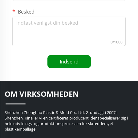
Besked
0/1000
Indsend
OM VIRKSOMHEDEN
Shenzhen Zhenghao Plastic & Mold Co., Ltd. Grundlagt i 2007 i
Shenzhen, Kina, er vi en certificeret producent, der specialiserer sig i
hele udviklings- og produktionsprocessen for skræddersyet
plastikemballage.