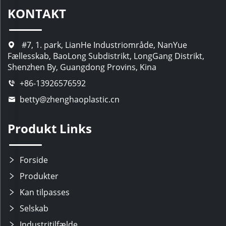
KONTAKT
#7, 1. park, LianHe Industriområde, NanYue
Fællesskab, BaoLong Subdistrikt, LongGang Distrikt,
Shenzhen By, Guangdong Provins, Kina
+86-13926576592
betty@zhenghaoplastic.cn
Produkt Links
Forside
Produkter
Kan tilpasses
Selskab
Industritilfælde