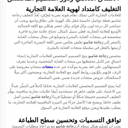
التغليف كامتداد لهوية العلامة التجارية
للعلامات التجارية التي تمتلك نظام هوية بصرية مُعرَّفٍ، يُعَدُّ التغليف
زجاجة
شامبو
نقطة تواصل حاسمة لنقل تلك الهوية على نطاق واسع. ويجب أن
تتماشى كل درجة لون، وكل قوام، وكل عنصر هيكلي مع اللغة الجمالية
الأوسع للعلامة التجارية. فعلى سبيل المثال، تحتاج علامة تجارية فاخرة
متخصصة في منتجات العناية بالبشرة وتتوسَّع في مجال منتجات العناية
بالشعر إلى
زجاجة شامبو
تغليفٍ يعكس نفس اللغة البصرية الفاخرة التي
أرستها بالفعل في سلسلة منتجات العناية بالبشرة.
مخصص
زجاجة شامبو
يتيح التصميم المخصص للعلامات التجارية إنشاء
اتساقٍ عبر كامل محفظتها من منتجات العناية الشخصية. وعندما يتعرف
المستهلكون على لغة بصرية موحَّدة عبر عدة
منتجات
منتجاتٍ معروضة على
الرف، فإنهم يكوِّنون روابط أقوى مع العلامة التجارية، ويصبحون أكثر ميلًا
لاستكشاف عروض منتجات جديدة ضمن نفس السلسلة.
كما يمنح التصميم المخصص العلامات التجارية تحكمًا كاملاً في التميُّز. فبدلًا
من الاعتماد على تغليف جاهز قد تستخدمه أيضًا علامات تجارية منافسة، يوفِّر
التغليف المصمم خصيصًا شكلًا أو تشطيبًا فريدًا
زجاجة شامبو
يُنشئ أصل
تغليف خاصًا. ويصبح هذا الأصل جزءًا من الميزة التنافسية للعلامة التجارية، ما
يصعّب تقليدها ويعزز موقع العلامة التجارية في السوق.
توافق التسميات وتحسين سطح الطباعة
يجب أن يُصمَّم هيكل سطح الـ
زجاجة شامبو
مع مراعاة متطلبات التسمية.