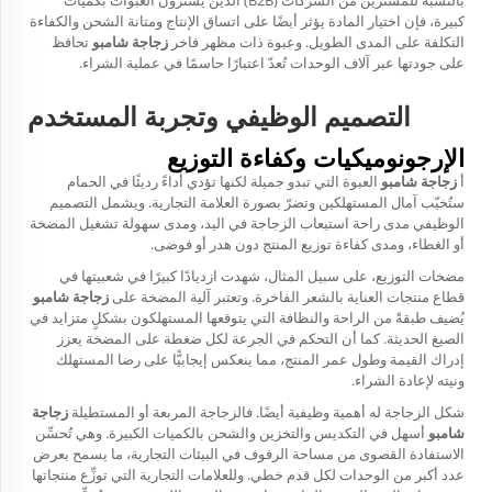
بالنسبة للمشترين من الشركات (B2B) الذين يشترون العبوات بكميات
كبيرة، فإن اختيار المادة يؤثر أيضًا على اتساق الإنتاج ومتانة الشحن والكفاءة
التكلفة على المدى الطويل. وعبوة ذات مظهر فاخر
زجاجة شامبو
تحافظ
على جودتها عبر آلاف الوحدات تُعدّ اعتبارًا حاسمًا في عملية الشراء.
التصميم الوظيفي وتجربة المستخدم
الإرجونوميكيات وكفاءة التوزيع
أ
زجاجة شامبو
العبوة التي تبدو جميلة لكنها تؤدي أداءً رديئًا في الحمام
ستُخيّب آمال المستهلكين وتضرّ بصورة العلامة التجارية. ويشمل التصميم
الوظيفي مدى راحة استيعاب الزجاجة في اليد، ومدى سهولة تشغيل المضخة
أو الغطاء، ومدى كفاءة توزيع المنتج دون هدر أو فوضى.
مضخات التوزيع، على سبيل المثال، شهدت ازديادًا كبيرًا في شعبيتها في
قطاع منتجات العناية بالشعر الفاخرة. وتعتبر آلية المضخة على
زجاجة شامبو
يُضيف طبقةً من الراحة والنظافة التي يتوقعها المستهلكون بشكلٍ متزايد في
الصيغ الحديثة. كما أن التحكم في الجرعة لكل ضغطة على المضخة يعزز
إدراك القيمة وطول عمر المنتج، مما ينعكس إيجابيًّا على رضا المستهلك
ونيته لإعادة الشراء.
شكل الزجاجة له أهمية وظيفية أيضًا. فالزجاجة المربعة أو المستطيلة
زجاجة
شامبو
أسهل في التكديس والتخزين والشحن بالكميات الكبيرة. وهي تُحسِّن
الاستفادة القصوى من مساحة الرفوف في البيئات التجارية، ما يسمح بعرض
عدد أكبر من الوحدات لكل قدم خطي. وللعلامات التجارية التي توزِّع منتجاتها