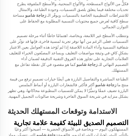
فكلٌّ من الألواح المسطحة، والألواح المنحنية، والأسطح الملفوفة يطرح
تحديات مختلفة فيما يتعلق بلصق التسميات، وجودة الطباعة، والامتثال
للاشتراطات التنظيمية الخاصة بالتسميات. ويوفّر الـ
زجاجة شامبو
مساحة
سطح كافية لعرض جميع محتويات التسمية المطلوبة مع الحفاظ على
التوازن الجمالي.
وتتطلب الأسطح غير اللامعة، وبخاصة، اهتمامًا خاصًّا أثناء مرحلة تصميم
التسميات. فعلى الرغم من أنها توفر تجربة لمسية فاخرة، فإنها قد تؤثّر على
شفافية التسمية وأداء المادة اللاصقة إذا لم تُؤخذ هذه العوامل بعين الاعتبار
بشكلٍ كافٍ في وثيقة مواصفات التغليف. ويساعد المصنّعون الخبراء للتغليف
العلامات التجارية على تجاوز هذه الفروق التقنية الدقيقة لضمان أداء
التصميم النهائي للـ
زجاجة شامبو
كما هو مقصود في كل نقطة تفاعل مع
المستهلك.
الطباعة المباشرة والتفاصيل البارزة هي أيضًا خيارات تصميمٍ ترفع من قيمة
منتج ما
زجاجة شامبو
أكثر فأكثر. فالشعارات البارزة أو أنماط الملمس
البارزة تضيف عمقًا وتميُّزًا لا يمكن للتسميات المطبوعة محاكاتها، وهي تظهر
بشكل متزايد في شريحة السوق الفاخرة وشريحة صالونات التجميل المهنية.
الاستدامة وتوقعات المستهلك الحديثة
التصميم الصديق للبيئة كقيمة علامة تجارية
المستهلكون اليوم — وبخاصة في الأسواق الحضرية — أصبحوا أكثر وعيًا
بالتأثير البيئي لخيارات الشراء لديهم. فالعبوة
زجاجة شامبو
التي تتضمَّن مواد