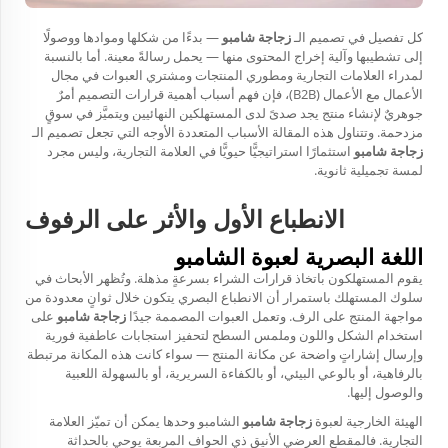
كل تفصيل في تصميم الـ
زجاجة شامبو
— بدءًا من شكلها وموادها ووصولًا
إلى تشطيبها وآلية إخراج المحتوى منها — يحمل رسالةً معينة. أما بالنسبة
لمدراء العلامات التجارية ومطوري المنتجات ومشتري العبوات في مجال
الأعمال مع الأعمال (B2B)، فإن فهم أسباب أهمية قرارات التصميم أمرٌ
جوهريٌ لإنشاء منتج يجد صدىً لدى المستهلكين النهائيين ويتميَّز في سوقٍ
مزدحمة. وتتناول هذه المقالة الأسباب المتعددة الأوجه التي تجعل تصميم الـ
زجاجة شامبو
استثمارًا استراتيجيًّا حيويًّا في العلامة التجارية، وليس مجرد
لمسة تجميلية ثانوية.
الانطباع الأول والأثر على الرفوف
اللغة البصرية لعبوة الشامبو
يقوم المستهلكون باتخاذ قرارات الشراء بسرعةٍ مذهلة. وتُظهر الأبحاث في
سلوك المستهلك باستمرار أن الانطباع البصري يتكون خلال ثوانٍ معدودة من
مواجهة المنتج على الرف. وتعمل العبوات المصممة جيدًا
زجاجة شامبو
على
استخدام الشكل واللون وملمس السطح لتحفيز استجابات عاطفية فورية
وإرسال إشاراتٍ واضحة عن مكانة المنتج — سواء كانت هذه المكانة مرتبطة
بالرفاهية، أو بالوعي البيئي، أو بالكفاءة السريرية، أو بالسهولة اللعبية
والوصول إليها.
الهيئة الخارجية لعبوة
زجاجة شامبو
الشامبو وحدها يمكن أن تميّز العلامة
التجارية. فالمقطع العرضي الأنيق ذي الحواف المربعة يوحي بالحداثة