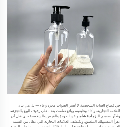
في قطاع العناية الشخصية، لا تُعتبر العبوات مجرد وعاء — بل هي بيان
للعلامة التجارية، وأداة وظيفية، وبائع صامت يقف على رفوف البيع بالتجزئة.
ويُعبِّر تصميم الـ
زجاجة شامبو
عن الجودة والغرض والشخصية حتى قبل أن
يقرأ المستهلك الملصق. وتكتشف العلامات التجارية التي تقلل من القيمة
الاستراتيجية لتصميمها
زجاجة شامبو
أنها غالبًا ما تفقد حضورها على الرفوف،