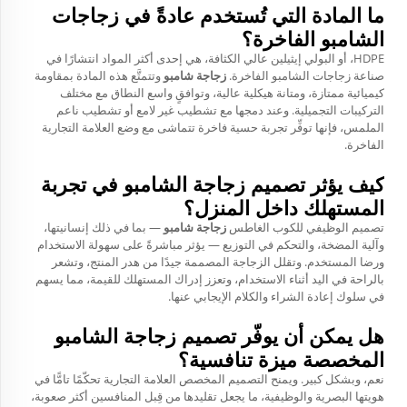
ما المادة التي تُستخدم عادةً في زجاجات
الشامبو الفاخرة؟
HDPE، أو البولي إيثيلين عالي الكثافة، هي إحدى أكثر المواد انتشارًا في
صناعة زجاجات الشامبو الفاخرة.
زجاجة شامبو
وتتمتَّع هذه المادة بمقاومة
كيميائية ممتازة، ومتانة هيكلية عالية، وتوافقٍ واسع النطاق مع مختلف
التركيبات التجميلية. وعند دمجها مع تشطيب غير لامع أو تشطيب ناعم
الملمس، فإنها توفِّر تجربة حسية فاخرة تتماشى مع وضع العلامة التجارية
الفاخرة.
كيف يؤثر تصميم زجاجة الشامبو في تجربة
المستهلك داخل المنزل؟
تصميم الوظيفي للكوب الغاطس
زجاجة شامبو
— بما في ذلك إنسانيتها،
وآلية المضخة، والتحكم في التوزيع — يؤثر مباشرةً على سهولة الاستخدام
ورضا المستخدم. وتقلل الزجاجة المصممة جيدًا من هدر المنتج، وتشعر
بالراحة في اليد أثناء الاستخدام، وتعزز إدراك المستهلك للقيمة، مما يسهم
في سلوك إعادة الشراء والكلام الإيجابي عنها.
هل يمكن أن يوفّر تصميم زجاجة الشامبو
المخصصة ميزة تنافسية؟
نعم، وبشكل كبير. ويمنح التصميم المخصص العلامة التجارية تحكّمًا تامًّا في
هويتها البصرية والوظيفية، ما يجعل تقليدها من قِبل المنافسين أكثر صعوبة،