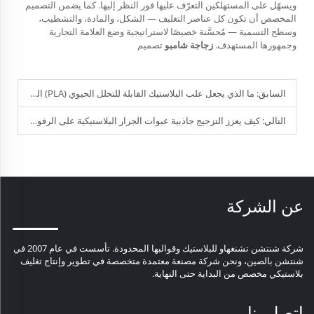
ويسهّل على المستهلكين التعرّف عليها فور النظر إليها. كما يضمن التصميم
المخصص أن تكون كل عناصر التغليف — الشكل، والمادة، والتشطيب،
وسطح التسمية — مُحسَّنة خصيصًا لاستراتيجية وضع العلامة التجارية
وجمهورها المستهدف.
زجاجة شامبو
تصميم
السابق:
ما الذي يجعل علب البلاستيك القابلة للتحلل الحيوي (PLA) الخيار الأكثر استدامة في تغليف المواد البلاستيكية؟
التالي:
كيف يعزز التزجيج جاذبية عبوات الجرار البلاستيكية على الرفوف؟
عن الشركة
شركة شنتشن تشنغهاو للبلاستيك وقوالبها المحدودة. تأسست في عام 2007 في
شنتشن بالصين، ونحن شركة مصنعة معتمدة متخصصة في تطوير وإنتاج تغليف
بلاستيكي مخصص من البداية حتى النهاية.
اتصل بنا