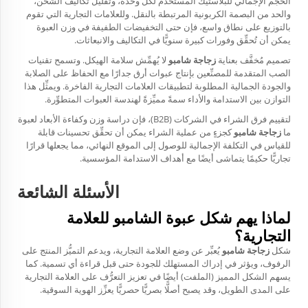
الحجم الإجمالي للبلاستيك المستخدم لكل وحدة، وتقليل تكاليف الشحن،
والحد من البصمة الكربونية المرتبطة بالنقل. وللعلامات التجارية التي تقوم
بالتوزيع على نطاق واسع، فإن حتى التخفيضات الطفيفة في وزن العبوة
يمكن أن تُحقِّق وفورات كبيرة سنويًّا في التكاليف والانبعاثات.
تصميم مُخفَّف بعناية
زجاجة شامبو
لا يُهمِّش سلامة الهيكل. وتسمح تقنيات
الصب المتقدمة للمصنِّعين بإنتاج عبوات أرق جدارًا مع الحفاظ على الصلابة
والجودة الجمالية المطلوبة لتطبيقات العلامات التجارية الفاخرة. ويمثِّل هذا
التوازن بين الاستدامة والأداء سمةً مميِّزةً لهندسة العبوات المتطوِّرة.
لتقييم فرق الشراء في الشركات (B2B)، فإن دراسة وزن وكفاءة الأبعاد لعبوة
ما
زجاجة شامبو
كجزءٍ من عملية الشراء يمكن أن تحقِّق تحسينات قابلة
للقياس في التكلفة الإجمالية للوصول إلى الموقع النهائي، مما يجعلها قرارًا
تجاريًّا حكيمًا يتماشى أيضًا مع أهداف الاستدامة المؤسسية.
الأسئلة الشائعة
لماذا يهم شكل عبوة الشامبو للعلامة
التجارية؟
شكل
زجاجة شامبو
يُعبِّر عن وضع العلامة التجارية، ويدعم التميُّز المنتج على
الرفوف، ويؤثر في إدراك المستهلك للجودة حتى قبل قراءة أي تسمية. كما
يسهم الشكل المميز (الملفت) أيضًا في تعزيز التعرُّف على العلامة التجارية
على المدى الطويل، وقد يصبح أصلًّا بصريًّا حصريًّا يعزِّز الهوية السوقية.