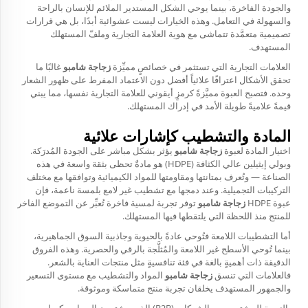
والجودة الفاخرة، بينما يوحي الشكل المستدير الملائم للإنسان بالراحة
والسهولة في التعامل. وهذه الخيارات ليست عشوائية أبدًا، بل هي قرارات
تصميمية متعمَّدة تتماشى مع هوية العلامة التجارية وملفّ المستهلك
المستهدف.
العلامات التجارية التي تستثمر في خصائصٍ مميِّزة
زجاجة شامبو
غالبًا ما
تحقق الأشكال اعترافًا علائياً أفضل دون الاعتماد المفرط على ظهور الشعار
وحده. فتصبح العبوة مميَّزةً كرمزٍ أيقوني للعلامة التجارية نفسها، مما يبني
قيمةً علاميةً طويلة الأمد في إدراك المستهلك.
المادة والتشطيب كإشارات علائية
اختيار المادة لعبوة
زجاجة شامبو
يؤثر بشكل مباشر على الجودة المُدرَكة.
وبولي إيثيلين عالي الكثافة (HDPE) هو مادةٌ تحظى بثقة واسعة في هذه
الصناعة — وتُعرف بمتانتها ومقاومتها للمواد الكيميائية وتوافقها مع مختلف
التركيبات التجميلية. وعند دمجها مع تشطيب غير لامع بلمسة ناعمة، فإن
عبوة HDPE
زجاجة شامبو
توفر تجربة لمسية فاخرة تُعبِّر عن التموضع الفاخر
للمنتج منذ اللحظة التي يلتقطها فيها المستهلك.
أما التشطيبات اللامعة فتُوحي عادةً بالحيوية وجاذبية السوق الجماهيرية،
بينما تُوحي الأسطح غير اللامعة والمُثلَّجة بالرقي والحصرية. وهذه الفروق
الدقيقة ذات أهميةٍ بالغة في فئة تنافسيةٍ مثل منتجات العناية بالشعر.
فالعلامات التي تنسق
زجاجة شامبو
المواد والتشطيب مع مستوى التسعير
والجمهور المستهدف يخلقان تجربة منتج متماسكة وموثوقة.