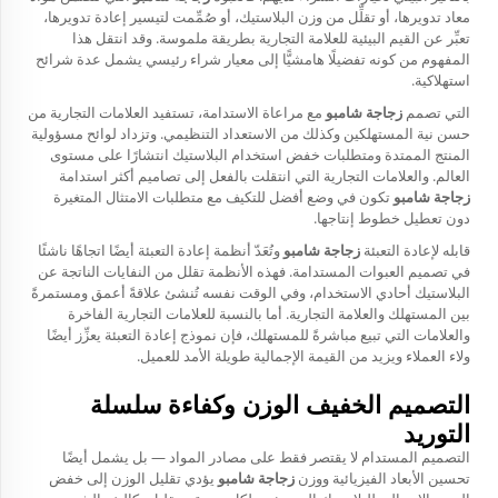
معاد تدويرها، أو تقلِّل من وزن البلاستيك، أو صُمِّمت لتيسير إعادة تدويرها،
تعبِّر عن القيم البيئية للعلامة التجارية بطريقة ملموسة. وقد انتقل هذا
المفهوم من كونه تفضيلًا هامشيًّا إلى معيار شراء رئيسي يشمل عدة شرائح
استهلاكية.
التي تصمم
زجاجة شامبو
مع مراعاة الاستدامة، تستفيد العلامات التجارية من
حسن نية المستهلكين وكذلك من الاستعداد التنظيمي. وتزداد لوائح مسؤولية
المنتج الممتدة ومتطلبات خفض استخدام البلاستيك انتشارًا على مستوى
العالم. والعلامات التجارية التي انتقلت بالفعل إلى تصاميم أكثر استدامة
زجاجة شامبو
تكون في وضع أفضل للتكيف مع متطلبات الامتثال المتغيرة
دون تعطيل خطوط إنتاجها.
قابله لإعادة التعبئة
زجاجة شامبو
وتُعَدّ أنظمة إعادة التعبئة أيضًا اتجاهًا ناشئًا
في تصميم العبوات المستدامة. فهذه الأنظمة تقلل من النفايات الناتجة عن
البلاستيك أحادي الاستخدام، وفي الوقت نفسه تُنشئ علاقةً أعمق ومستمرةً
بين المستهلك والعلامة التجارية. أما بالنسبة للعلامات التجارية الفاخرة
والعلامات التي تبيع مباشرةً للمستهلك، فإن نموذج إعادة التعبئة يعزِّز أيضًا
ولاء العملاء ويزيد من القيمة الإجمالية طويلة الأمد للعميل.
التصميم الخفيف الوزن وكفاءة سلسلة
التوريد
التصميم المستدام لا يقتصر فقط على مصادر المواد — بل يشمل أيضًا
تحسين الأبعاد الفيزيائية ووزن
زجاجة شامبو
يؤدي تقليل الوزن إلى خفض