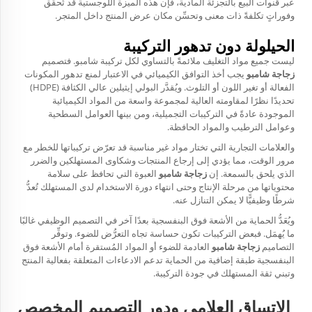
عبر قنوات البيع بالتجزئة المادية، فإن هذه الميزة اللوجستية قد تُحقِّق
وفوراتٍ تكلفةً ذات معنى وتحسِّن مكان عرض المنتج داخل المتجر.
الحيلولة دون تدهور التركيبة
ليست جميع مواد التغليف ملائمةً بالتساوي لكل تركيبة شامبو. فتصميم
زجاجة شامبو
يجب أخذ التوافق الكيميائي في الاعتبار لمنع تدهور المكونات
الفعالة أو تغير اللون أو التلوث. ويُقدَّر البولي إيثيلين عالي الكثافة (HDPE)
تحديدًا نظرًا لمقاومته العالية لمجموعة واسعة من المواد الكيميائية
الموجودة عادةً في التركيبات التجميلية، ومن بينها العوامل السطحية
وعوامل الترطيب والمواد الحافظة.
والعلامات التجارية التي تختار مواد غير مناسبة قد تعرّض تركيباتها للخطر مع
مرور الوقت، مما يؤدي إلى إرجاع المنتجات وشكاوى المستهلكين والضرر
الذي يلحق بالسمعة. إن
زجاجة شامبو
العبوة التي تحافظ على سلامة
محتوياتها من مرحلة الإنتاج وحتى انتهاء دورة الاستخدام لدى المستهلك تُعدُّ
شرطًا وظيفيًّا لا يمكن التنازل عنه.
ويُعَدُّ الحماية من الأشعة فوق البنفسجية بعدًا آخر في التصميم الوظيفي غالبًا
ما يُهمَل. فبعض التركيبات تكون حساسة تجاه التعرُّض للضوء. وتوفِّر
التصاميم
زجاجة شامبو
العادمة للضوء أو المواد المُستقرة أمام الأشعة فوق
البنفسجية طبقة إضافية من الحماية تدعم الادعاءات المتعلقة بفعالية المنتج
وتبني ثقة المستهلك في جودة التركيبة.
الاتساق العلامي ودور التصميم المخصص