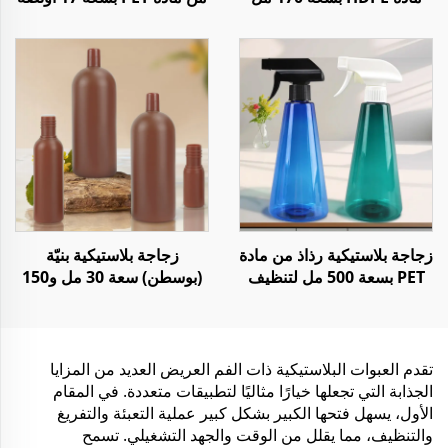
لتخزين المواد الكيميائية أو
و 25 أونصة لتخزين الويسكي
السوائل أو المساحيق مع
وعصير المشروبات والشمبانيا
غطاء مقاوم للأطفال
زجاجة بلاستيكية رذاذ من مادة
زجاجة بلاستيكية بنيّة
PET بسعة 500 مل لتنظيف
(بوسطن) سعة 30 مل و150
المنزل أو السوائل
مل و1000 مل لمستحضرات
التجميل والشامبو
تقدم العبوات البلاستيكية ذات الفم العريض العديد من المزايا
الجذابة التي تجعلها خيارًا مثاليًا لتطبيقات متعددة. في المقام
الأول، يسهل فتحها الكبير بشكل كبير عملية التعبئة والتفريغ
والتنظيف، مما يقلل من الوقت والجهد التشغيلي. تسمح