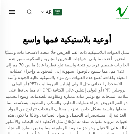
AR
أوعية بلاستيكية فمها واسع
تمثل العبوات البلاستيكية ذات الفم العريض حلًا متعدد الاستخدامات وعمليًا
لتخزين أحدث ما يلبي احتياجات التخزين التجارية والسكنية. تتميز هذه
الحاويات بتصميم فريد ذو فتحة واسعة تبلغ قطرها عادةً ما بين 70 مم إلى
120 مم، مما يسمح بالوصول بسهولة إلى المحتويات وإجراء عمليات
التعبئة بكفاءة. تُصنع هذه العبوات من مواد بلاستيكية عالية الجودة وآمنة
للاستخدام الغذائي مثل البولي إيثيلين التيريفثاليت (PET) أو البولي
بروبيلين (PP) أو البولي إيثيلين عالي الكثافة (HDPE)، مما يحافظ على
سلامة المنتجات مع توفير متانة ممتازة ومقاومة للصدمات. ويتيح التصميم
ذو الفم العريض إجراء عمليات التقليب والسكب والتنظيف بسلاسة، مما
يجعلها مناسبة بشكل خاص لتخزين مختلف المنتجات تتراوح من المواد
الغذائية إلى مستحضرات التجميل والمواد الصناعية. وغالبًا ما تكون هذه
العبوات مزودة بتقنيات متقدمة للإغلاق مثل الأغطية ذات البطانة والأساور
الدالة على الاحتيال وحواجز مقاومة للرطوبة، مما يضمن نضارة المنتجات
وأمانها. وتتوافر هذه الحاويات بأحجام متنوعة تبدأ من 8 أونصات وتصل إلى