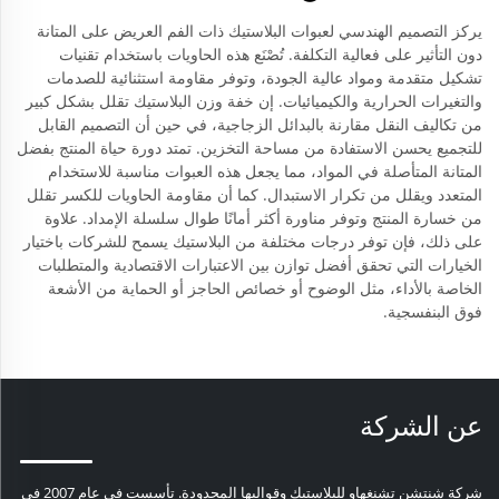
يركز التصميم الهندسي لعبوات البلاستيك ذات الفم العريض على المتانة
دون التأثير على فعالية التكلفة. تُصْنَع هذه الحاويات باستخدام تقنيات
تشكيل متقدمة ومواد عالية الجودة، وتوفر مقاومة استثنائية للصدمات
والتغيرات الحرارية والكيميائيات. إن خفة وزن البلاستيك تقلل بشكل كبير
من تكاليف النقل مقارنة بالبدائل الزجاجية، في حين أن التصميم القابل
للتجميع يحسن الاستفادة من مساحة التخزين. تمتد دورة حياة المنتج بفضل
المتانة المتأصلة في المواد، مما يجعل هذه العبوات مناسبة للاستخدام
المتعدد ويقلل من تكرار الاستبدال. كما أن مقاومة الحاويات للكسر تقلل
من خسارة المنتج وتوفر مناورة أكثر أمانًا طوال سلسلة الإمداد. علاوة
على ذلك، فإن توفر درجات مختلفة من البلاستيك يسمح للشركات باختيار
الخيارات التي تحقق أفضل توازن بين الاعتبارات الاقتصادية والمتطلبات
الخاصة بالأداء، مثل الوضوح أو خصائص الحاجز أو الحماية من الأشعة
فوق البنفسجية.
عن الشركة
شركة شنتشن تشنغهاو للبلاستيك وقوالبها المحدودة. تأسست في عام 2007 في