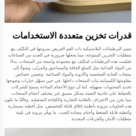
قدرات تخزين متعددة الاستخدامات
تتميز البرطمانات البلاستيكية ذات الفم العريض بمرونتها في التكيّف مع
متطلبات التخزين المتنوعة، مما يجعلها ضرورية في العديد من الصناعات.
صُمّمت هذه البرطمانات لتتكيّف مع مجموعة واسعة من المنتجات، بدءًا
من المواد الغذائية مثل السلع الجافة والمساحيق والمربّى، وصولًا إلى
منتجات العناية الشخصية والأدوية والمواد الصناعية. وتضمن خصائص
مقاومتها الكيميائية ثبات المنتجات داخلها، في حين تسهّل خيارات وضوحها
تحديد المحتويات بسهولة. كما أن تنوع الأحجام المتاحة يسمح للشركات
بالحفاظ على جاذبية التعبئة بشكل متسق عبر مختلف أحجام المنتجات،
مما يعزز من الاعتراف بالعلامة التجارية والكفاءة التشغيلية. وغالبًا ما تكون
هذه الحاويات مزودة بأنظمة إغلاق قابلة للتخصيص، مثل أغطية مسمارية
وأغطية قابلة للضغط وأختام مضادة للعبث، ما يوفّر مرونة في تلبية
متطلبات الأمان والجرعات المحددة.