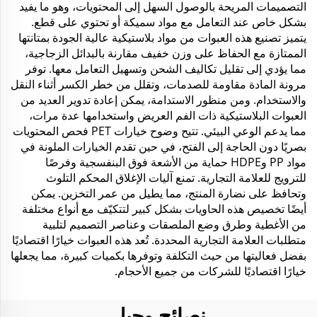
التصميمات المريحة بالوصول السهل إلى المحتويات، وهو ما يفيد
بشكل خاص عند التعامل مع مواد سميكة أو تحتوي على قطع.
يتميز تصنيع هذه العبوات من مواد بلاستيكية عالية الجودة بمتانتها
الممتازة مع الحفاظ على وزن خفيف مقارنة بالبدائل الزجاجية،
مما يؤدي إلى تقليل تكاليف الشحن وتسهيل التعامل معها. توفر
مرونة المادة مقاومة للصدمات، وتقلل من خطر الكسر أثناء النقل
والاستخدام. ومن منظور الاستدامة، يمكن إعادة تدوير العديد من
العبوات البلاستيكية ذات الفم العريض واستخدامها عدة مرات،
مما يدعم الوعي البيئي. تتيح وضوح خيارات PET فحص المحتويات
بصريًا دون الحاجة إلى الفتح، في حين تقدم الخيارات الملونة في
مواد PP وHDPE حماية من الأشعة فوق البنفسجية وفرصًا
للترويج للعلامة التجارية. تمنع آليات الإغلاق المحكم التلوث
وتحافظ على نضارة المنتج، مما يطيل من عمر التخزين. يمكن
أيضًا تخصيص هذه الحاويات بشكل كبير لتتكيّف مع أنواع مختلفة
من الأغطية وطرق وضع الملصقات وعناصر التصميم لتلبية
متطلبات العلامة التجارية المحددة. تُعد هذه العبوات خيارًا اقتصاديًا
بفضل فعاليتها من حيث التكلفة وتوفرها بكميات كبيرة، مما يجعلها
خيارًا اقتصاديًا للشركات من جميع الأحجام.
نصائح وحيل