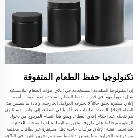
تكنولوجيا حفظ الطعام المتفوقة
إن التكنولوجيا المتقدمة المستخدمة في إغلاق عبوات الطعام البلاستيكية
تمثل تطوراً مهماً في قدرات حفظ الطعام. تستخدم هذه العبوات أنظمة
إغلاق مبتكرة تخلق حائلاً لا يخترقه العوامل الخارجية. وعادةً ما يتضمن هذا
النظام الإغلاق المتعدد الطبقات ختماً أولياً في الغطاء، إلى جانب ختم ثانوي
يتم تفعيله عند إحكام إغلاق الغطاء. ويمنع هذا النظام المزدوج من دخول
الرطوبة ويحافظ على ظروف تخزين مثالية لمختلف المنتجات الغذائية.
كما تشمل تقنية الإغلاق مركبات خاصة تظل مستقرة عبر نطاقات مختلفة
من درجات الحرارة، مما يضمن أداءً ثابتاً سواء تم تخزين العبوة في الثلاجة