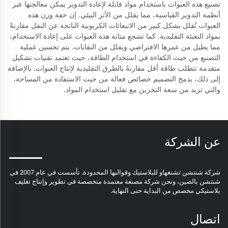
تصنيع هذه العبوات باستخدام مواد قابلة لإعادة التدوير يمكن معالجتها عبر
أنظمة التدوير القياسية، مما يقلل من الأثر البيئي. إن خفة وزن هذه
العبوات تُقلل بشكل كبير من الانبعاثات الكربونية الناتجة عن النقل مقارنةً
بمواد التعبئة التقليدية. كما تشجع متانة هذه العبوات على إعادة الاستخدام،
مما يطيل من عمرها الافتراضي ويقلل من النفايات. يتم تحسين عملية
التصنيع من حيث الكفاءة في استخدام الطاقة، حيث تعتمد تقنيات تشكيل
متقدمة تتطلب طاقة أقل مقارنةً بالطرق التقليدية لإنتاج العبوات. بالإضافة
إلى ذلك، يدمج التصميم خصائص فعالة من حيث الاستفادة من المساحة،
والتي تزيد من سعة التخزين مع تقليل استخدام المواد.
عن الشركة
شركة شنتشن تشنغهاو للبلاستيك وقوالبها المحدودة. تأسست في عام 2007 في
شنتشن بالصين، ونحن شركة مصنعة معتمدة متخصصة في تطوير وإنتاج تغليف
بلاستيكي مخصص من البداية حتى النهاية.
اتصال