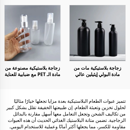
السيارة
وعصير المشروبات والشمبانيا
زجاجة بلاستيكية مات من
زجاجة بلاستيكية مصنوعة من
مادة البولي إيثيلين عالي
مادة الـ PET مع ضبابية للعناية
الكثافة مع مضخة لotion
بالبشرة سعة 170 مل و250
للشامبو والبلسم والجل
مل مع رشاش للوجه
الاستحمام
تتميز عبوات الطعام البلاستيكية بعدة مزايا تجعلها خيارًا مثاليًا
لحلول تخزين وتعبئة الطعام. إن طبيعتها الخفيفة تقلل بشكل كبير
من تكاليف الشحن وتجعل التعامل معها أسهل مقارنة بالبدائل
الزجاجية. تضمن متانة البلاستيك الغذائي الحديث أن هذه العبوات
مقاومة للكسر، مما يجعلها أكثر أمانًا وعملية للاستخدام اليومي.