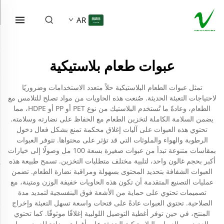
AR
عبوات طعام بلاستيكية
تمثل عبوات الطعام البلاستيكية حلاً متعدد الاستخدامات وضروريًا
لاحتياجات التعبئة الحديثة. صُنعت هذه الحاويات من مواد تصلح للتلامس مع
الطعام، وعادةً ما تُستخدم البلاستيك من نوع PET أو PP أو HDPE، مما
يضمن السلامة الكاملة لتخزين الطعام مع الحفاظ على نضارته وسلامته.
تحتوي هذه العبوات على آليات إغلاق محكمة تمنع بشكل فعال دخول
الرطوبة والهواء والملوثات التي قد تؤثر على محتواها. تتوفر العبوات
بمقاسات متنوعة تبدأ من عبوات صغيرة بسعة 100 مل وصولًا إلى خيارات
أكبر بحجم غالون واحد، لتلبية مختلف متطلبات التخزين. تسمح طبيعة هذه
العبوات الشفافة بتحديد المحتوى بسهولة ومراقبة نضارة الطعام. تضمن
عمليات التصنيع المتقدمة أن تكون هذه الحاويات خفيفة الوزن ومتينة، مع
تصميمات تحتوي على حماية من الأشعة فوق البنفسجية لتمديد مدة
الصلاحية. تحتوي العبوات عادةً على فتحات واسعة تسهل التعبئة وإخراج
المنتج، في حين توفر أغطية التوصيل اللولبية إغلاقًا موثوقًا. كما تحتوي
العديد من العبوات البلاستيكية الحديثة على أغطية مضادة للعبث، مما