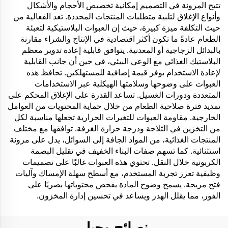
تتيح المرونة في التصميم إمكانية تخصيص الأحجام والأشكال
وأنواع الإغلاق لتلبية متطلبات المنتجات المحددة. تعد الفعالية من
حيث التكلفة ميزة كبيرة، حيث إن العبوات البلاستيكية لتعبئة
الطعام عادةً ما تكون أكثر اقتصادية في الإنتاج والشراء مقارنة
بالبدائل الزجاجية أو المعدنية. يتوافق قابلية إعادة تدوير معظم
البلاستيك الغذائي مع الوعي البيئي، في حين أن جانب القابلية
لإعادة الاستخدام يوفر قيمة إضافية للمستهلكين. تحافظ هذه
العبوات على وضوحها وسلامتها الهيكلية عبر الاستخدامات
المتعددة ودورات الغسيل. تساعد القدرة على الإغلاق المحكم على
تمديد فترة صلاحية الطعام من خلال حماية المحتويات من العوامل
الخارجية. مقاومة العبوات للتغيرات الحرارية تجعلها مناسبة لكل
من التخزين في الثلاجة ودرجة حرارة الغرفة. توافقها مع مختلف
المنتجات الغذائية، من المواد الجافة إلى السوائل، يدل على مرونة
استثنائية. كما تسهم صفات البناء الخفيف في تقليل البصمة
الكربونية خلال النقل. تحتوي هذه العبوات غالبًا على تصميمات
وظيفية تعزز تجربة المستخدم، مع أسطح سهلة الإمساك وآليات
فتح مريحة. يسمح وضوح المادة بفحص محتوياتها بصريًا على
الفور، مما يقلل الهدر ويساعد في تحسين إدارة المخزون.
نصائح وحيل