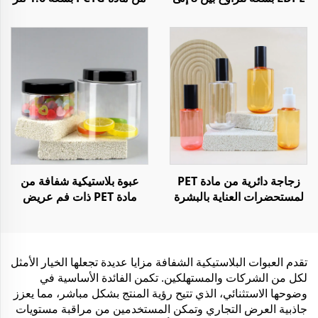
34 أونصة لتعبئة الصلصات
للاستخدام أثناء السفر أو
مثل الكتشاب وصلصة الفلفل
التمارين الرياضية أو في
الحار
الصالات الرياضية أو الأنشطة
الخارجية
زجاجة دائرية من مادة PET
عبوة بلاستيكية شفافة من
لمستحضرات العناية بالبشرة
مادة PET ذات فم عريض
وتنظيف الوجه سعة 100 مل
سعة 250 مل و 1000 مل
و240 مل
لتخزين الطعام أو الحلوى أو
البهارات
تقدم العبوات البلاستيكية الشفافة مزايا عديدة تجعلها الخيار الأمثل
لكل من الشركات والمستهلكين. تكمن الفائدة الأساسية في
وضوحها الاستثنائي، الذي تتيح رؤية المنتج بشكل مباشر، مما يعزز
جاذبية العرض التجاري وتمكن المستخدمين من مراقبة مستويات