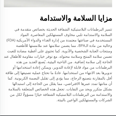
مزايا السلامة والاستدامة
تتميز البرطمانات البلاستيكية الشفافة الحديثة بخصائص متقدمة في
السلامة والاستدامة تلبي مخاوف المستهلكين المعاصرة. المواد
المستخدمة في صناعتها معتمدة من إدارة الغذاء والدواء الأمريكية (FDA)
وخالية من مادة الـBPA، مما يضمن سلامتها عند ملامستها للأطعمة
ومنتجات العناية الشخصية والأدوية. كما تحتوي على أغطية مضادة للعبث
تضمن سلامة المنتج وسلامة محتواه، مع توفر خيارات مقاومة للأطفال عند
الحاجة إلى سلامة إضافية. من الناحية البيئية، يُصنع العديد من هذه
البرطمانات من مواد قابلة لإعادة التدوير، ويمكن إعادة استخدامها أو
تدويرها بعد الانتهاء من استخدامها. عادةً ما تحتاج عملية تصنيعها إلى طاقة
أقل بالمقارنة بتصنيع الزجاج، مما يؤدي إلى تقليل البصمة الكربونية. كما
أن متانتها تمدد عمرها الافتراضي، مما يقلل من الحاجة إلى استبدالها
بشكل متكرر ويحد من النفايات. تجعل هذه الخصائص المتعلقة بالسلامة
والاستدامة من البرطمانات البلاستيكية الشفافة خيارًا مسؤولًا لكل من
الشركات والمستهلكين الواعين بالبيئة.