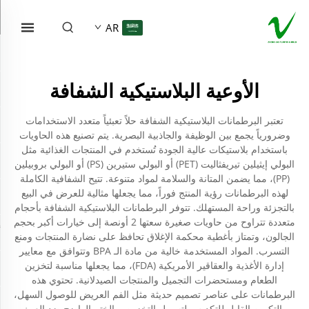
AR
الأوعية البلاستيكية الشفافة
تعتبر البرطمانات البلاستيكية الشفافة حلاً تعبئياً متعدد الاستخدامات
وضرورياً يجمع بين الوظيفة والجاذبية البصرية. يتم تصنيع هذه الحاويات
باستخدام بلاستيكات عالية الجودة تُستخدم في المنتجات الغذائية مثل
البولي إيثيلين تيريفثاليت (PET) أو البولي ستيرين (PS) أو البولي بروبيلين
(PP)، مما يضمن المتانة والسلامة لمواد متنوعة. تتيح الشفافية الكاملة
لهذه البرطمانات رؤية المنتج فوراً، مما يجعلها مثالية للعرض في البيع
بالتجزئة وراحة المستهلك. تتوفر البرطمانات البلاستيكية الشفافة بأحجام
متعددة تتراوح من حاويات صغيرة سعتها 2 أونصة إلى خيارات أكبر بحجم
الجالون، وتمتاز بأغطية محكمة الإغلاق تحافظ على نضارة المنتجات ومنع
التسرب. المواد المستخدمة خالية من مادة الـ BPA وتتوافق مع معايير
إدارة الأغذية والعقاقير الأمريكية (FDA)، مما يجعلها مناسبة لتخزين
الطعام ومستحضرات التجميل والمنتجات الصيدلانية. تحتوي هذه
البرطمانات على عناصر تصميم حديثة مثل الفم العريض للوصول السهل،
والتكوين القابل للتكديس لتسهيل التخزين، والختم الواضح ضد العبث