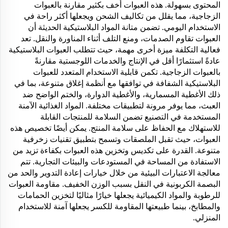
المحتوى بسهولة. هذه العبوات أخف بكثير مقارنة بالعبوات
الزجاجية، مما يقلل من تكاليف الشحن ويجعلها أكثر راحة في
الاستخدام اليومي. تضمن متانة المواد البلاستيكية الحديثة أن
العبوات تقاوم الصدمات، ومنع التلف أثناء المناورة والنقل. تعد
فعالية التكلفة ميزة أخرى مهمة، حيث تتطلب العبوات البلاستيكية
عادةً استثمارًا أقل في الإنتاج والخدمات اللوجستية مقارنةً
بالعبوات الزجاجية. تكمن قابلية الاستخدام المتعدد للعبوات
البلاستيكية الشفافة في توافقها مع أنظمة إغلاق متنوعة، بما في
ذلك الأغطية المسمارية، والأغطية الدوارة، والختم الواضح ضد
العبث، مما يوفر مرونة لتطبيقات مختلفة. المواد الغذائية الآمنة
المستخدمة في التصنيع تضمن السلامة للمنتجات القابلة
للاستهلاك مع الحفاظ على سلامة المنتج. يمكن أيضًا تخصيص هذه
العبوات، حيث تقبل الملصقات وتسمح بتطبيق تقنيات زخرفية
متنوعة. القدرة على تكديس وتخزين هذه العبوات بكفاءة تزيد من
الاستفادة من المساحة في المستودعات والبيئات التجارية. تتم
معالجة الاعتبارات البيئية من خلال خيارات إعادة التدوير والحد من
البصمة الكربونية في النقل بسبب الوزن الخفيف. مقاومة العبوات
للرطوبة والمواد الكيميائية يجعلها خيارًا مثاليًا لتخزين الحمامات
والمطابخ، بينما طبيعتها المقاومة للكسر يجعلها آمنة للاستخدام
المنزلي.