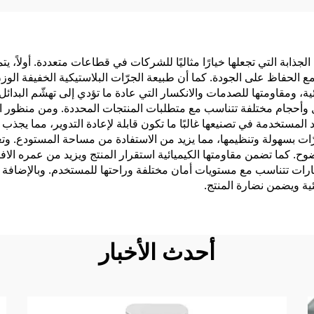
مبو والبلسم والجل
الاستحمام
 الجذابة التي تجعلها خيارًا مثاليًا للشركات في قطاعات متعددة. أولاً، ي
مع الحفاظ على الجودة. كما أن طبيعة الجرّات البلاستيكية الخفيفة ا
تثنائية، ومقاومتها للصدمات والانكسار التي عادة ما تؤدي إلى تهشّم البد
ل وأحجام مختلفة تتناسب مع متطلبات المنتجات المحددة. ومن منظور ال
د المستخدمة في تصنيعها غالبًا ما تكون قابلة لإعادة التدوير، مما يجذب
رّات بسهولة وتنظيمها، مما يزيد من الاستفادة من مساحة المستودع. وت
وح. كما تضمن مقاومتها الكيميائية استقرار المنتج ويزيد من عمره ال
ارات تتناسب مع مستويات أمان مختلفة وراحتها للمستخدم. وبالإضافة إ
ية ويضمن نضارة المنتج.
أحدث الأخبار