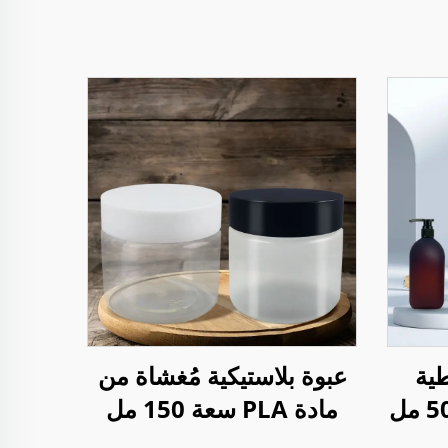
طية
عبوة بلاستيكية مُغشاة من
مُصفحة PET بسعة 500 مل
مادة PLA سعة 150 مل
ضخة
لتخزين مكملات CBD