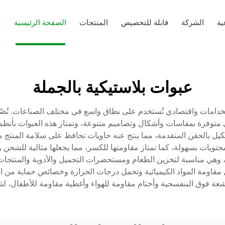
ية
الشركة
قابلة للتخصيص
المنتجات
الصفحة الرئيسية
عبوات بلاستيكية بالجملة
 الاستخدامات واقتصادي تُستخدم على نطاق واسع في مختلف الصناعات. تُصْن
 متوفرة بمقاسات وأشكال وتصاميم متنوعة، وتمتاز هذه العبوات بأنظم
ل بالحقن المتقدمة، مما ينتج عنه حاويات تحافظ على سلامة المنتج مع خ
ت بسهولة، كما تمتاز مقاومتها للكسر، مما يجعلها مثالية للشحن والتع
غذاء والدواء الأمريكية (FDA) وخالية من مادة (BPA)، وهي مناسبة لتخزين الطعام ومستحضرات التجمي
وائد محددة مثل مقاومة المواد الكيميائية وتحمل درجات الحرارة وخصائص حماية م
عة فوق البنفسجية وأختام مقاومة للهواء وأغطية مقاومة للأطفال، لت