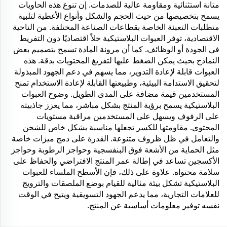
متانة استثنائية ومقاومة عالية للصدمات. إن تنوع هذه الحاويات
يسمح بتخصيصها من حيث الحجم والشكل وأنواع الأغطية لتلبية
متطلبات التعبئة الخاصة بقطاعات الصناعة المختلفة. من الناحية
الاقتصادية، توفر العبوات البلاستيكية حلاً اقتصاديًا دون التفريط
في الجودة أو الوظائف. كما أن مرونة المادة تسمح بتصميم بعض
النماذج بحيث يمكن الضغط عليها لتفريغ المحتويات بدقة. هذه
العبوات قابلة لإعادة التدوير، مما يسهم في دعم الجهود المبذولة
لتحقيق الاستدامة البيئية، وطبيعتها القابلة لإعادة الاستخدام تمنح
المستخدمين قيمة مضافة على المدى الطويل. وضوح العبوات
البلاستيكية يسمح برؤية المنتج بشكل مباشر، مما يعزز جاذبيته
على الرفوف ويسهل على المستخدمين مراقبة مستويات
المحتوى. مقاومتها للكسر تجعلها مناسبة بشكل خاص للشحن
والتعامل في ظل ظروف متنوعة. القدرة على دمج ميزات خاصة
مثل الحماية من الأشعة فوق البنفسجية وحواجز الرطوبة وحواجز
الأكسجين تساعد في إطالة عمر المنتج الافتراضي والحفاظ على
سلامة محتواه. علاوة على ذلك، فإن الأسطح الملساء للعبوات
البلاستيكية تشكل بيئة مثالية للقيام بوضع الملصقات والترويج
للعلامات التجارية، مما يدعم الجهود التسويقية ويتيح في الوقت
نفسه توفير معلومات أساسية عن المنتج.