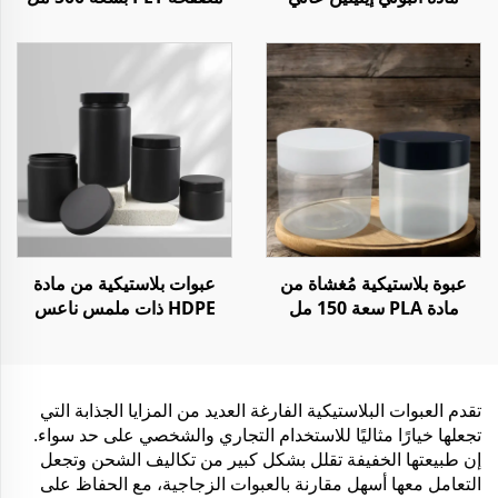
الكثافة مع مضخة لotion
لمُنعم الشعر مع مضخة
للشامبو والبلسم والجل
الاستحمام
عبوة بلاستيكية مُغشاة من
عبوات بلاستيكية من مادة
مادة PLA سعة 150 مل
HDPE ذات ملمس ناعس
لتخزين مكملات CBD
سعة 300 مل - 1000 مل
الطازجة
لوضع قناع الوجه أو زبدة
الجسم
تقدم العبوات البلاستيكية الفارغة العديد من المزايا الجذابة التي
تجعلها خيارًا مثاليًا للاستخدام التجاري والشخصي على حد سواء.
إن طبيعتها الخفيفة تقلل بشكل كبير من تكاليف الشحن وتجعل
التعامل معها أسهل مقارنة بالعبوات الزجاجية، مع الحفاظ على