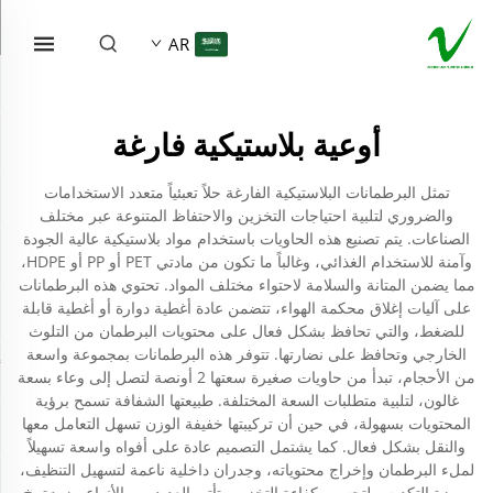
AR
أوعية بلاستيكية فارغة
تمثل البرطمانات البلاستيكية الفارغة حلاً تعبئياً متعدد الاستخدامات
والضروري لتلبية احتياجات التخزين والاحتفاظ المتنوعة عبر مختلف
الصناعات. يتم تصنيع هذه الحاويات باستخدام مواد بلاستيكية عالية الجودة
وآمنة للاستخدام الغذائي، وغالباً ما تكون من مادتي PET أو PP أو HDPE،
مما يضمن المتانة والسلامة لاحتواء مختلف المواد. تحتوي هذه البرطمانات
على آليات إغلاق محكمة الهواء، تتضمن عادة أغطية دوارة أو أغطية قابلة
للضغط، والتي تحافظ بشكل فعال على محتويات البرطمان من التلوث
الخارجي وتحافظ على نضارتها. تتوفر هذه البرطمانات بمجموعة واسعة
من الأحجام، تبدأ من حاويات صغيرة سعتها 2 أونصة لتصل إلى وعاء بسعة
غالون، لتلبية متطلبات السعة المختلفة. طبيعتها الشفافة تسمح برؤية
المحتويات بسهولة، في حين أن تركيبتها خفيفة الوزن تسهل التعامل معها
والنقل بشكل فعال. كما يشتمل التصميم عادة على أفواه واسعة تسهيلاً
لملء البرطمان وإخراج محتوياته، وجدران داخلية ناعمة لتسهيل التنظيف،
وميزة التكديس لتحسين كفاءة التخزين. تأتي العديد من الأنواع مزودة بخ