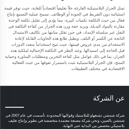
تمثل الجرار البلاستيكية الفارغة حلاً تغليفياً اقتصادياً للغاية، حيث توفر قيمة
استثنائية دون التفريط في الجودة أو الوظائف. تسمح عملية التصنيع بإنتاج
فعال من حيث التكلفة بكميات كبيرة، مما يؤدي إلى تقليل تكلفة الوحدة
مقارنة بالمواد البديلة. ويزيد خفة وزن هذه الجرار من كفاءة التكلفة في
النقل عبر سلسلة الإمداد، في حين تقلل متانتها من تكاليف الاستبدال
الناتجة عن الكسر أو التلف. ويطيل طابع هذه الحاويات القابلة لإعادة
الاستخدام من مدى عروض قيمتها، حيث تتيح استخداماً متعدد الدورات
قبل الحاجة إلى استبدالها. وعند النظر في التكلفة الإجمالية لملكية هذه
الجرار، بما في ذلك عوامل مثل كفاءة التخزين ومتطلبات المناورة وحماية
المنتج، فإن الجرار البلاستيكية تثبت باستمرار تفوقها من حيث الفعالية
الاقتصادية في مختلف التطبيقات.
عن الشركة
شركة شنتشن تشنغهاو للبلاستيك وقوالبها المحدودة. تأسست في عام 2007 في
شنتشن بالصين، ونحن شركة مصنعة معتمدة متخصصة في تطوير وإنتاج تغليف
بلاستيكي مخصص من البداية حتى النهاية.