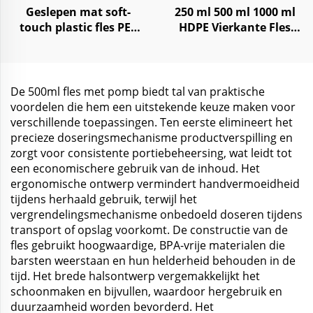
Geslepen mat soft-
250 ml 500 ml 1000 ml
touch plastic fles PET
HDPE Vierkante Fles
500ml shampoo lotion
voor Shampoo,
pomp
Conditioner, Lotion
De 500ml fles met pomp biedt tal van praktische
voordelen die hem een uitstekende keuze maken voor
verschillende toepassingen. Ten eerste elimineert het
precieze doseringsmechanisme productverspilling en
zorgt voor consistente portiebeheersing, wat leidt tot
een economischere gebruik van de inhoud. Het
ergonomische ontwerp vermindert handvermoeidheid
tijdens herhaald gebruik, terwijl het
vergrendelingsmechanisme onbedoeld doseren tijdens
transport of opslag voorkomt. De constructie van de
fles gebruikt hoogwaardige, BPA-vrije materialen die
barsten weerstaan en hun helderheid behouden in de
tijd. Het brede halsontwerp vergemakkelijkt het
schoonmaken en bijvullen, waardoor hergebruik en
duurzaamheid worden bevorderd. Het