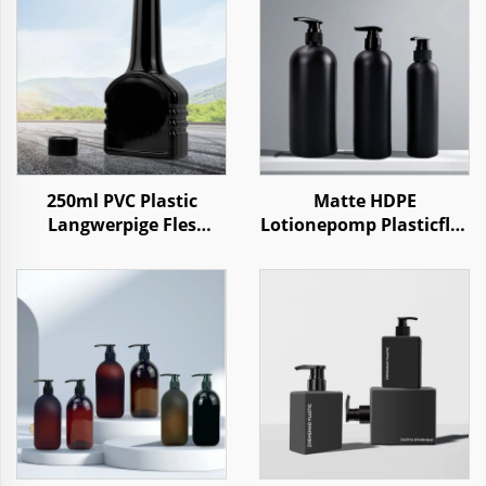
250ml PVC Plastic
Matte HDPE
Langwerpige Fles
Lotionepomp Plasticfles
Verpakking voor Auto
voor Shampoo,
Motor Additief
Conditioner en
Brandstofolie
Douchegel