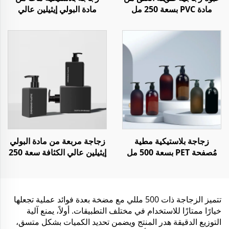
مادة PVC بسعة 250 مل
مادة البولي إيثيلين عالي
لزيت الوقود الإضافي لمحرك
الكثافة مع مضخة لotion
السيارة
للشامبو والبلسم والجل
الاستحمام
زجاجة بلاستيكية مطية
زجاجة مربعة من مادة البولي
مُصفحة PET بسعة 500 مل
إيثيلين عالي الكثافة سعة 250
لمُنعم الشعر مع مضخة
مل و500 مل و1000 مل
للشامبو والبلسم واللوشن
تتميز الزجاجة ذات 500 مللي مع مضخة بعدة فوائد عملية تجعلها
خيارًا ممتازًا للاستخدام في مختلف التطبيقات. أولاً، يمنع آلية
التوزيع الدقيقة هدر المنتج ويضمن تحديد الكميات بشكل متسق،