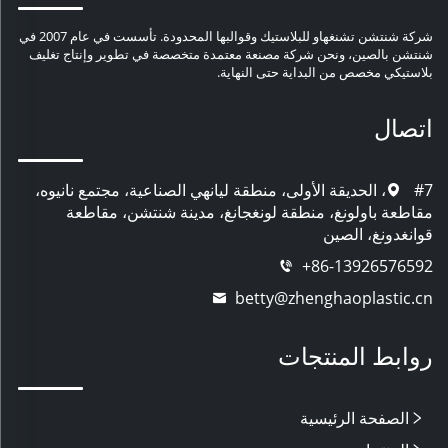
شركة شنتشن تشنغهاو للبلاستيك وقوالبها المحدودة. تأسست في عام 2007 في
شنتشن بالصين، ونحن شركة مصنعة معتمدة متخصصة في تطوير وإنتاج تغليف
بلاستيكي مخصص من البداية حتى النهاية.
اتصال
#7، الحديقة الأولى، منطقة ليانهي الصناعية، مجتمع نانيوه،
مقاطعة باولونغ، منطقة لونغجانغ، مدينة شنتشن، مقاطعة
قوانغدونغ، الصين
+86-13926576592
betty@zhenghaoplastic.cn
روابط المنتجات
الصفحة الرئيسية