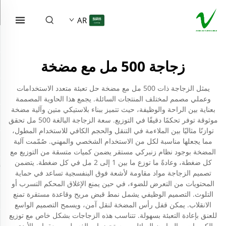
AR
زجاجة 500 مل مع مضخة
يمثل الزجاجة ذات 500 مل مع مضخة حل تعبئة متعدد الاستخدامات
وعملي مصمم لمختلف المنتجات السائلة. يجمع هذا الحاوية المصممة
بعناية بين الراحة والوظيفة، حيث تتميز ببناء بلاستيكي متين وآلية مضخة
موثوقة توفر تحكمًا دقيقًا في التوزيع. سعة الزجاجة البالغة 500 مل تحقق
توازنًا مثاليًا بين الملاءمة في التنقل والحجم الكافي للاستخدام المطول،
مما يجعلها مناسبة لكل من الاستخدام الشخصي والمهني. صُمّمت آلية
المضخة بوجود نظام زنبركي مستقر يضمن كميات متسقة من التوزيع مع
كل ضغطة، وعادةً ما توزع ما بين 1 إلى 2 مل في كل ضغطة. يتضمن
تصميم الزجاجة مواد مقاومة لأشعة فوق البنفسجية تساعد في حماية
المحتويات من التعرض للضوء، في حين يمنع الإغلاق المحكم التسرب أو
التلوث. التصميم الوظيفي يشمل نمط قبض مريح وقاعدة مستقرة تمنع
الانقلاب. يمكن قفل رأس المضخة لنقل آمن، ويسمح التصميم الواسع
للعنق بإعادة التعبئة بسهولة. تتناسب هذه الزجاجات بشكل خاص مع توزيع
الكريمات، والصابون السائل، ومستحضرات الغسيل، ومعقمات الأيدي،