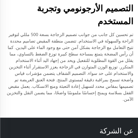
التصميم الأرجونومي وتجربة
المستخدم
تم تحسين كل جانب من جوانب تصميم الزجاجة بسعة 500 مللي لتوفير
الراحة والسهولة في الاستخدام. تتضمن منطقة المقبض تصاميم محددة
تتيح التعامل مع الزجاجة بشكل آمن حتى مع وجود الماء على اليدين. كما
أن رأس المضخة يتمتع بمساحة سطح كبيرة توزع الضغط بالتساوي، مما
يقلل من القوة المطلوبة للتفعيل ويحد من إجهاد اليد أثناء الاستخدام
المتكرر. توزيع الوزن المتوازن في الزجاجة يعزز الاستقرار أثناء التخزين
والاستخدام على حد سواء. التصميم الشفاف يتضمن مؤشرات قياس
واضحة تسمح بمراقبة دقيقة لمستوى المنتج. فتحة العنق العريضة تم
تصميمها بمقاس محدد لتسهيل إعادة التعبئة ومنع الانسكاب. يعمل مقبض
القفل بسلاسة ويمنح إحساسًا ملموسًا واضحًا، مما يضمن النقل والتخزين
الآمن.
عن الشركة