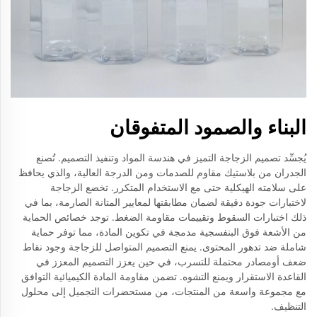
البناء والصمود المتفوقان
يُجسِّد تصميم الزجاجة التميز في هندسة المواد وتنفيذ التصميم. تُصنع
الجدران من بلاستيك مقاوم للصدمات ومن الدرجة العالية، والذي يحافظ
على سلامته الهيكلية حتى مع الاستخدام المتكرر. تخضع الزجاجة
لاختبارات جودة دقيقة لضمان مطابقتها لمعايير المتانة الصارمة، بما في
ذلك اختبارات السقوط وتقييمات مقاومة الضغط. توجد خصائص الحماية
من الأشعة فوق البنفسجية مدمجة في تكوين المادة، مما توفر حماية
شاملة ضد تدهور المحتوى. يمنع التصميم المتواصل للزجاجة وجود نقاط
ضعف أومصادر محتملة للتسرب، في حين يعزز التصميم المعزز في
القاعدة الاستقرار ويمنع التشوه. تضمن مقاومة المادة الكيميائية التوافق
مع مجموعة واسعة من المنتجات، من مستحضرات التجميل إلى محلول
التنظيف.