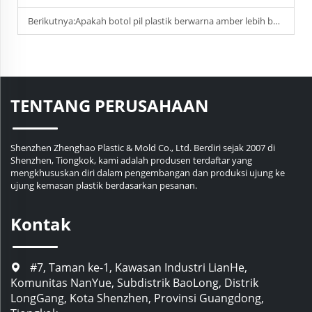
Berikutnya:
Apakah botol pil plastik berwarna amber lebih baik daripada botol berwarna putih untuk obat-obatan yang sensitif terhadap cahaya?
TENTANG PERUSAHAAN
Shenzhen Zhenghao Plastic & Mold Co., Ltd. Berdiri sejak 2007 di
Shenzhen, Tiongkok, kami adalah produsen terdaftar yang
mengkhususkan diri dalam pengembangan dan produksi ujung ke
ujung kemasan plastik berdasarkan pesanan.
Kontak
#7, Taman ke-1, Kawasan Industri LianHe,
Komunitas NanYue, Subdistrik BaoLong, Distrik
LongGang, Kota Shenzhen, Provinsi Guangdong,