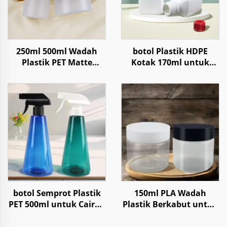
250ml 500ml Wadah
botol Plastik HDPE
Plastik PET Matte
Kotak 170ml untuk
Berawan untuk Krim
Penyimpanan Reagen
Perawatan Tubuh
Kimia Cair Bubuk
dengan Tutup Anti
Anak
botol Semprot Plastik
150ml PLA Wadah
PET 500ml untuk Cairan
Plastik Berkabut untuk
Pembersih Rumah
Penyimpanan Segar
Tangga Air
CBD Hemep Suplemen