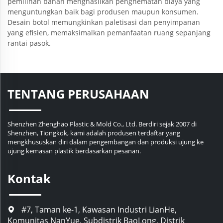
pemilihan bahan menghasilkan penghematan biaya yang
menguntungkan baik bagi produsen maupun konsumen.
Desain botol memungkinkan paletisasi dan penyimpanan
yang efisien, memaksimalkan pemanfaatan ruang sepanjang
rantai pasok.
TENTANG PERUSAHAAN
Shenzhen Zhenghao Plastic & Mold Co., Ltd. Berdiri sejak 2007 di
Shenzhen, Tiongkok, kami adalah produsen terdaftar yang
mengkhususkan diri dalam pengembangan dan produksi ujung ke
ujung kemasan plastik berdasarkan pesanan.
Kontak
#7, Taman ke-1, Kawasan Industri LianHe,
Komunitas NanYue, Subdistrik BaoLong, Distrik