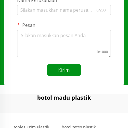
Nama Perusahaan
0/200
Pesan
0/1000
Kirim
botol madu plastik
toples Krim Plastik
botol tetes plastik