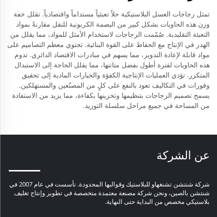
تمثل زجاجات العسل البلاستيكية حلاً تعبئياً مستداماً واقتصادياً. تقلل خفة
وزن هذه الحاويات بشكل كبير من البصمة الكربونية للنقل مقارنةً بمواد
التعبئة التقليدية. صُمّمت الزجاجات لاستخدام الأمثل للمواد، مما يقلل من
الهدر في الإنتاج مع الحفاظ على القوة البنائية. تحتوي معظم التصاميم على
مواد قابلة لإعادة التدوير، مما يسهم في مبادرات الاقتصاد الدائري. تدوم
هذه الحاويات لفترة أطول بفضل متانتها، مما يقلل الحاجة إلى الاستبدال
المتكرر. تؤدي العمليات الإنتاجية الكفؤة والخيارات المادية إلى تحقيق
وفورات في التكاليف تعود بالنفع على كلٍ من المصنّعين والمستهلكين.
يسمح تصميم الزجاجات بتنظيمها وتخزينها بكفاءة، مما يزيد من الاستفادة
من المساحة في جميع مراحل سلسلة التوريد.
عن الشركة
شركة شنتشن تشنغهاو للبلاستيك وقوالبها المحدودة. تأسست في عام 2007 في
شنتشن بالصين، ونحن شركة مصنعة معتمدة متخصصة في تطوير وإنتاج تغليف
بلاستيكي مخصص من البداية حتى النهاية.