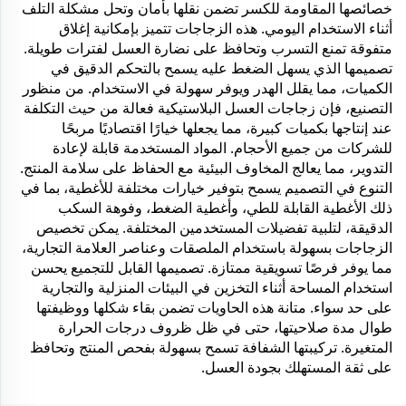
خصائصها المقاومة للكسر تضمن نقلها بأمان وتحل مشكلة التلف
أثناء الاستخدام اليومي. هذه الزجاجات تتميز بإمكانية إغلاق
متفوقة تمنع التسرب وتحافظ على نضارة العسل لفترات طويلة.
تصميمها الذي يسهل الضغط عليه يسمح بالتحكم الدقيق في
الكميات، مما يقلل الهدر ويوفر سهولة في الاستخدام. من منظور
التصنيع، فإن زجاجات العسل البلاستيكية فعالة من حيث التكلفة
عند إنتاجها بكميات كبيرة، مما يجعلها خيارًا اقتصاديًا مربحًا
للشركات من جميع الأحجام. المواد المستخدمة قابلة لإعادة
التدوير، مما يعالج المخاوف البيئية مع الحفاظ على سلامة المنتج.
التنوع في التصميم يسمح بتوفير خيارات مختلفة للأغطية، بما في
ذلك الأغطية القابلة للطي، وأغطية الضغط، وفوهة السكب
الدقيقة، لتلبية تفضيلات المستخدمين المختلفة. يمكن تخصيص
الزجاجات بسهولة باستخدام الملصقات وعناصر العلامة التجارية،
مما يوفر فرصًا تسويقية ممتازة. تصميمها القابل للتجميع يحسن
استخدام المساحة أثناء التخزين في البيئات المنزلية والتجارية
على حد سواء. متانة هذه الحاويات تضمن بقاء شكلها ووظيفتها
طوال مدة صلاحيتها، حتى في ظل ظروف درجات الحرارة
المتغيرة. تركيبتها الشفافة تسمح بسهولة بفحص المنتج وتحافظ
على ثقة المستهلك بجودة العسل.