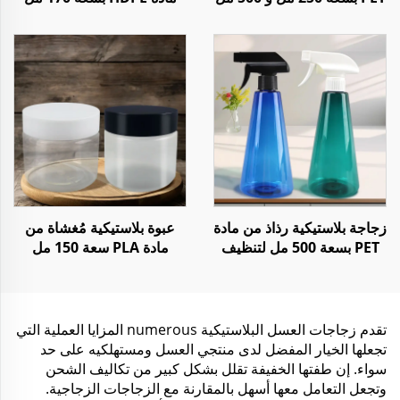
مع طبقة مطفية للكريمات
لتخزين المواد الكيميائية أو
العناية بالجسم
السوائل أو المساحيق مع
غطاء مقاوم للأطفال
زجاجة بلاستيكية رذاذ من مادة
عبوة بلاستيكية مُغشاة من
PET بسعة 500 مل لتنظيف
مادة PLA سعة 150 مل
المنزل أو السوائل
لتخزين مكملات CBD
الطازجة
تقدم زجاجات العسل البلاستيكية numerous المزايا العملية التي
تجعلها الخيار المفضل لدى منتجي العسل ومستهلكيه على حد
سواء. إن طفتها الخفيفة تقلل بشكل كبير من تكاليف الشحن
وتجعل التعامل معها أسهل بالمقارنة مع الزجاجات الزجاجية.