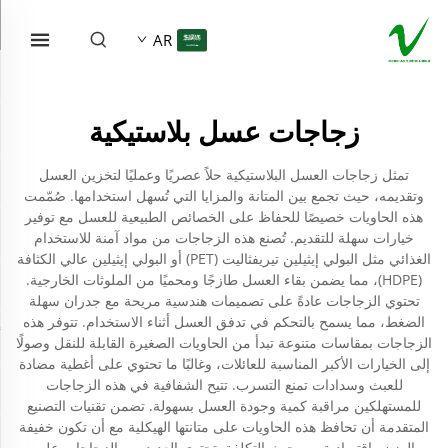
AR
زجاجات عسل بلاستيكية
تمثل زجاجات العسل البلاستيكية حلاً عصريًا وعمليًا لتخزين العسل
وتقديمه، حيث تجمع بين المتانة والمزايا التي تُسهل استخدامها. صُمّمت
هذه الحاويات خصيصًا للحفاظ على الخصائص الطبيعية للعسل مع توفير
خيارات سهلة للتقديم. تُصنع هذه الزجاجات من مواد آمنة للاستخدام
الغذائي مثل البولي إيثيلين تيريفثاليت (PET) أو البولي إيثيلين عالي الكثافة
(HDPE)، مما يضمن بقاء العسل طازجًا ومحميًا من الملوثات الخارجية.
تحتوي الزجاجات عادةً على تصميمات هندسية مريحة مع جدران سهلة
الضغط، مما يسمح بالتحكم في تدفق العسل أثناء الاستخدام. تتوفر هذه
الزجاجات بمقاسات متنوعة تبدأ من الحاويات الصغيرة القابلة للنقل وصولًا
إلى الخيارات الأكبر المناسبة للعائلات، وغالبًا ما تحتوي على أغطية مضادة
للعبث وسدادات تمنع التسرب. تتيح الشفافية في هذه الزجاجات
للمستهلكين مراقبة كمية وجودة العسل بسهولة. تضمن تقنيات التصنيع
المتقدمة أن تحافظ هذه الحاويات على متانتها الهيكلية مع أن تكون خفيفة
الوزن واقتصادية من حيث التكلفة. تحتوي العديد من الزجاجات على