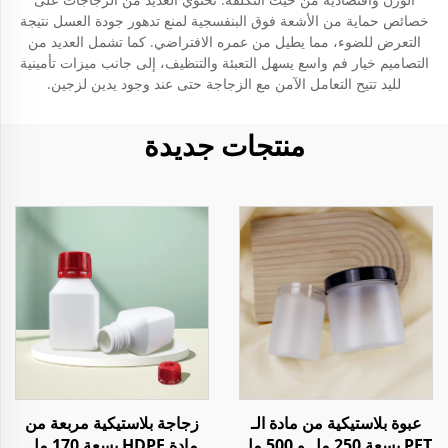
خصائص حماية من الأشعة فوق البنفسجية لمنع تدهور جودة العسل نتيجة
التعرض للضوء، مما يطيل من عمره الافتراضي. كما تشمل العديد من
التصاميم خيار فم واسع يسهل التعبئة والتنظيف، إلى جانب ميزات تأمينية
لليد تتيح التعامل الآمن مع الزجاجة حتى عند وجود يدين لزجين.
منتجات جديدة
عبوة بلاستيكية من مادة الـ
زجاجة بلاستيكية مربعة من
PET بسعة 250 مل و 500 مل
مادة HDPE بسعة 170 مل