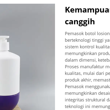
Kemampuan
canggih
Pemasok botol losion
berteknologi tinggi y
sistem kontrol kuali
memungkinkan produks
dalam dimensi, keteba
Proses manufaktur me
kualitas, mulai dari 
produk akhir, memast
Pemasok menggunakan
memungkinkan desai
integritas struktural d
teknologi ini memung