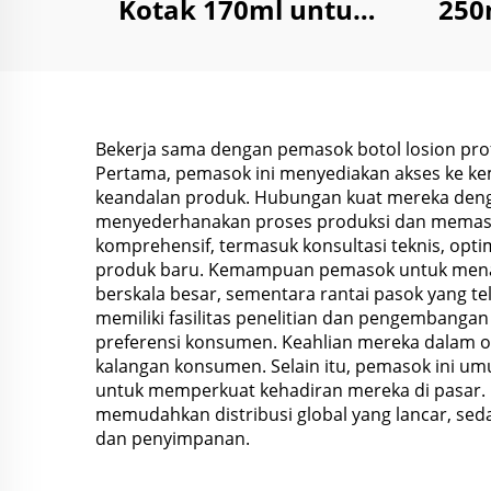
Kotak 170ml untuk
250
Penyimpanan Reagen
U
Kimia Cair Bubuk
Kon
dengan Tutup Anti
Anak
Bekerja sama dengan pemasok botol losion pro
Pertama, pemasok ini menyediakan akses ke kem
keandalan produk. Hubungan kuat mereka den
menyederhanakan proses produksi dan memasti
komprehensif, termasuk konsultasi teknis, op
produk baru. Kemampuan pemasok untuk menaw
berskala besar, sementara rantai pasok yang t
memiliki fasilitas penelitian dan pengembanga
preferensi konsumen. Keahlian mereka dalam 
kalangan konsumen. Selain itu, pemasok ini 
untuk memperkuat kehadiran mereka di pasar
memudahkan distribusi global yang lancar, s
dan penyimpanan.