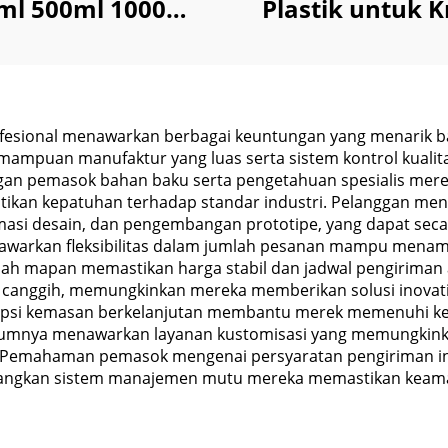
ml 500ml 1000ml
Plastik untuk 
ntuk Shampo
Perawatan Kulit
disioner Lotion
Butter
fesional menawarkan berbagai keuntungan yang menarik ba
ampuan manufaktur yang luas serta sistem kontrol kualita
gan pemasok bahan baku serta pengetahuan spesialis me
kan kepatuhan terhadap standar industri. Pelanggan men
timasi desain, dan pengembangan prototipe, yang dapat se
arkan fleksibilitas dalam jumlah pesanan mampu menam
elah mapan memastikan harga stabil dan jadwal pengiriman 
n canggih, memungkinkan mereka memberikan solusi inovati
opsi kemasan berkelanjutan membantu merek memenuhi kep
umumnya menawarkan layanan kustomisasi yang memungkin
. Pemahaman pemasok mengenai persyaratan pengiriman in
edangkan sistem manajemen mutu mereka memastikan keama