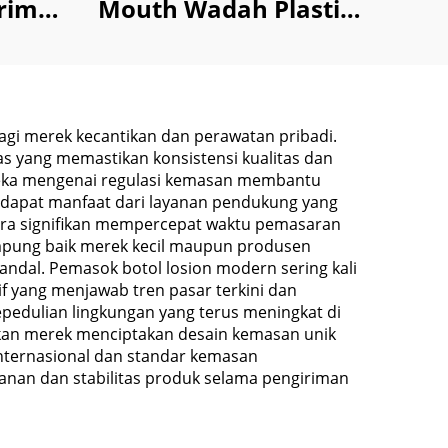
Krim
Mouth Wadah Plastik
 Body
250ml 1000ml untuk
Makanan Permen
Bumbu
gi merek kecantikan dan perawatan pribadi.
s yang memastikan konsistensi kualitas dan
reka mengenai regulasi kemasan membantu
dapat manfaat dari layanan pendukung yang
cara signifikan mempercepat waktu pemasaran
pung baik merek kecil maupun produsen
andal. Pemasok botol losion modern sering kali
f yang menjawab tren pasar terkini dan
edulian lingkungan yang terus meningkat di
kan merek menciptakan desain kemasan unik
ternasional dan standar kemasan
nan dan stabilitas produk selama pengiriman