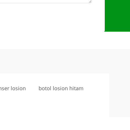
nser losion
botol losion hitam