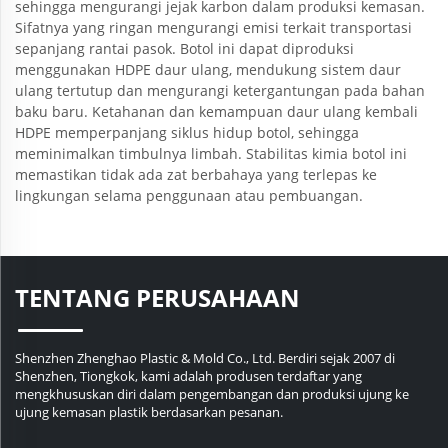
sehingga mengurangi jejak karbon dalam produksi kemasan.
Sifatnya yang ringan mengurangi emisi terkait transportasi
sepanjang rantai pasok. Botol ini dapat diproduksi
menggunakan HDPE daur ulang, mendukung sistem daur
ulang tertutup dan mengurangi ketergantungan pada bahan
baku baru. Ketahanan dan kemampuan daur ulang kembali
HDPE memperpanjang siklus hidup botol, sehingga
meminimalkan timbulnya limbah. Stabilitas kimia botol ini
memastikan tidak ada zat berbahaya yang terlepas ke
lingkungan selama penggunaan atau pembuangan.
TENTANG PERUSAHAAN
Shenzhen Zhenghao Plastic & Mold Co., Ltd. Berdiri sejak 2007 di
Shenzhen, Tiongkok, kami adalah produsen terdaftar yang
mengkhususkan diri dalam pengembangan dan produksi ujung ke
ujung kemasan plastik berdasarkan pesanan.