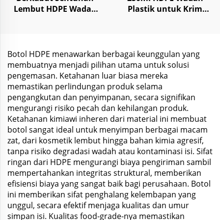
Lembut HDPE Wadah
Plastik untuk Krim
Plastik untuk Masker
Perawatan Kulit Body
Wajah Body Butter
Butter
300ml-1000ml
Botol HDPE menawarkan berbagai keunggulan yang
membuatnya menjadi pilihan utama untuk solusi
pengemasan. Ketahanan luar biasa mereka
memastikan perlindungan produk selama
pengangkutan dan penyimpanan, secara signifikan
mengurangi risiko pecah dan kehilangan produk.
Ketahanan kimiawi inheren dari material ini membuat
botol sangat ideal untuk menyimpan berbagai macam
zat, dari kosmetik lembut hingga bahan kimia agresif,
tanpa risiko degradasi wadah atau kontaminasi isi. Sifat
ringan dari HDPE mengurangi biaya pengiriman sambil
mempertahankan integritas struktural, memberikan
efisiensi biaya yang sangat baik bagi perusahaan. Botol
ini memberikan sifat penghalang kelembapan yang
unggul, secara efektif menjaga kualitas dan umur
simpan isi. Kualitas food-grade-nya memastikan