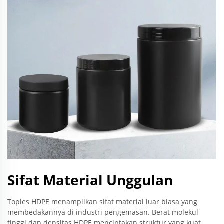
Sifat Material Unggulan
Toples HDPE menampilkan sifat material luar biasa yang
membedakannya di industri pengemasan. Berat molekul
tinggi dan densitas HDPE menciptakan struktur yang kuat