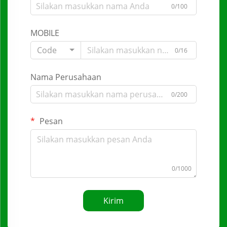
0/100
MOBILE
Code
0/16
Nama Perusahaan
0/200
Pesan
0/1000
Kirim