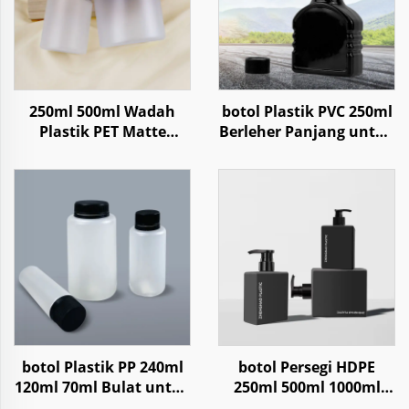
250ml 500ml Wadah
botol Plastik PVC 250ml
Plastik PET Matte
Berleher Panjang untuk
Berawan untuk Krim
Kemasan Aditif Bahan
Perawatan Tubuh
Bakar Mesin Mobil
botol Plastik PP 240ml
botol Persegi HDPE
120ml 70ml Bulat untuk
250ml 500ml 1000ml
Penyimpanan Obat
Untuk Shampo