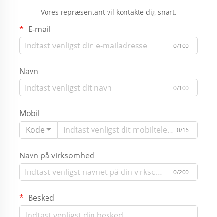
Vores repræsentant vil kontakte dig snart.
E-mail
0/100
Navn
0/100
Mobil
Kode
0/16
Navn på virksomhed
0/200
Besked