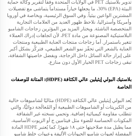
تدوير بلاستيك PET في الولايات المتحدة وفقاً لتقرير وكالة حماية
البيئة (EPA) 30%، ما يجعلها خياراً مستداماً يتماشى مع تفضيلات
المشترين الواعين بيئياً. وفي السوق الرئيسية، وبخاصة في أوروبا
وأمريكا وأستراليا، نلاحظ ظهور العديد من العلامات التجارية
المتخصصة الناشئة. ويختار المزيد من المؤثرين زجاجات الشامبو
البلاستيكية المصنوعة من مادة PET، لأن اتجاهات إدراك العملاء
تتغير باستمرار. أما زجاجات منتجات العناية الطبيعية ومنتجات
العناية بالشعر التي تحفّز نمو الشعر الطبيعي، فتركّز بشكل أكبر
على إبراز حالة السائل داخل الزجاجة، وبفضل خاصيتها الشفافة،
تبقى زجاجات PET الخيار الأول دون منازع.
بلاستيك البولي إيثيلين عالي الكثافة (HDPE): المتانة للوصفات
الخاصة
يُعد البولي إيثيلين عالي الكثافة (HDPE) مثاليًا لشامبوهات خالية
من الكبريتات أو الشامبوهات الطبيعية أو المُعالَجة دوائيًّا، والتي
تتطلب مقاومة كيميائية إضافية. وتحمي نسخته غير الشفافة
المكونات الحساسة للضوء مثل فيتامين ج أو الزيوت الأساسية،
مما يطيل مدة صلاحيتها حتى ١٨ شهرًا. كما يُعتبر HDPE المادة
المفضلة لعبوات شامبو الحيوانات الأليفة وعبوات خلط شامبو