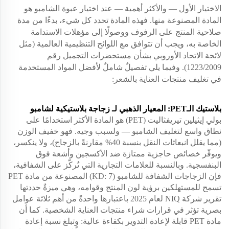
الاختيار الأول — والأكثر أهمية — عند اختيار عبوة الشامبو هو
المادة المصنوعة منها. فهذه المادة تحدد كل شيء، بدءًا من مدة
صلاحية المنتج على الرفوف ووصولًا إلى مؤهلات الاستدامة
الخاصة به، ويجب أن تتوافق مع اللوائح التنظيمية العالمية (مثل
لائحة الاتحاد الأوروبي بشأن مستحضرات التجميل رقم
1223/2009). وفيما يلي تفصيلٌ شاملٌ لأفضل المواد المستخدمة
في تغليف منتجات العناية بالشعر:
بلاستيك الـPET: المعيار الذهبي لـ
زجاجة بلاستيكية لشامبو
بولي إيثيلين تيريفثاليت (PET) هو المادة الأكثر استخدامًا على
نطاق واسع لتغليف الشامبو — ولسبب وجيه. فهو خفيف الوزن
(مما يقلل انبعاثات النقل بنسبة 40% مقارنةً بالزجاج)، ولا ينكسر،
ويوفّر خصائص حاجزية ممتازة ضد الأكسجين وأشعة فوق
البنفسجية. وبالنسبة للعلامات التجارية التي تُركّز على الشفافية،
فإن الزجاجات الشفافة للشامبو (KD: 7) المصنوعة من مادة PET
تسمح للمستهلكين برؤية لون المنتج وقوامه، وهي ميزةٌ حددتها
تقرير شركة NIQ لعام 2025 باعتبارها واحدةً من أهم ثلاثة عوامل
بصرية تؤثر في قرارات شراء منتجات العناية الشخصية. كما أن
مادة PET قابلة لإعادة التدوير بكفاءة عالية: وتبلغ نسبة إعادة