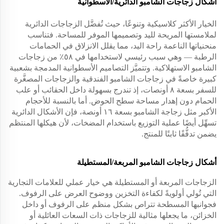
أشكال زجاجات الشامبو الدائرية/الأسطوانية
الخيار الأكثر كلاسيكية وتنوعًا، حيث تُفضَّل الزجاجات الدائرية
لملامستها المريحة لليد وتصميمها الموفر للمساحة. فتناسب
منحنياتها الناعمة راحة اليد، مما يقلل الانزلاق في الحمامات
الرطبة — وهي سبب رئيسي لاستخدامها في ٥٨٪ من زجاجات
الشامبو الاستهلاكية. وتتميَّز التصاميم الأسطوانية المدمجة بشعبية
كبيرة خاصةً في زجاجات الشامبو الفندقية والزجاجات المصغَّرة
للسفر بسعة ٨ أونصات، إذ تندرج بسهولة داخل الحقائب أو علب
الحمام دون إهدار مساحة سطح الحوض. أما بالنسبة للأحجام
الأكبر مثل زجاجة الشامبو بسعة ١٦ أونصة، فإن الأشكال الدائرية
تسهِّل أيضًا عملية التوزيع باستخدام المضخات، لأن هيكلها المنتظم
يضمن تدفُّقًا ثابتًا للمنتج.
أشكال زجاجات الشامبو المربعة/المستطيلة
الزجاجات المربعة أو المستطيلة هي خيار عملي للعلامات التجارية
التي تُولي أولويةً لكفاءة التخزين ووضوح العرض على الرفوف.
فجوانبها المسطحة تتراص بشكل منظم على الرفوف أو داخل
الخزائن، ما يجعلها مثالية للزجاجات ذات السعات العائلية أو