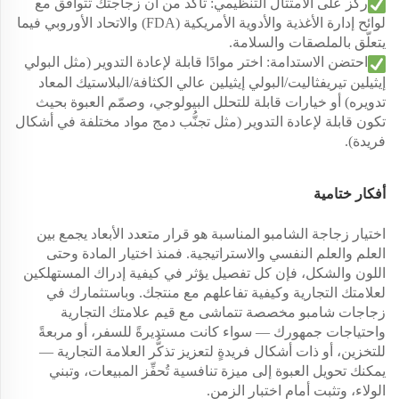
ركِّز على الامتثال التنظيمي: تأكَّد من أن زجاجتك تتوافق مع
لوائح إدارة الأغذية والأدوية الأمريكية (FDA) والاتحاد الأوروبي فيما
يتعلّق بالملصقات والسلامة.
احتضن الاستدامة: اختر موادًا قابلة لإعادة التدوير (مثل البولي
إيثيلين تيريفثاليت/البولي إيثيلين عالي الكثافة/البلاستيك المعاد
تدويره) أو خيارات قابلة للتحلل البيولوجي، وصمّم العبوة بحيث
تكون قابلة لإعادة التدوير (مثل تجنُّب دمج مواد مختلفة في أشكال
فريدة).
أفكار ختامية
اختيار زجاجة الشامبو المناسبة هو قرار متعدد الأبعاد يجمع بين
العلم والعلم النفسي والاستراتيجية. فمنذ اختيار المادة وحتى
اللون والشكل، فإن كل تفصيل يؤثر في كيفية إدراك المستهلكين
لعلامتك التجارية وكيفية تفاعلهم مع منتجك. وباستثمارك في
زجاجات شامبو مخصصة تتماشى مع قيم علامتك التجارية
واحتياجات جمهورك — سواء كانت مستديرةً للسفر، أو مربعةً
للتخزين، أو ذات أشكال فريدةٍ لتعزيز تذكُّر العلامة التجارية —
يمكنك تحويل العبوة إلى ميزة تنافسية تُحفِّز المبيعات، وتبني
الولاء، وتثبت أمام اختبار الزمن.