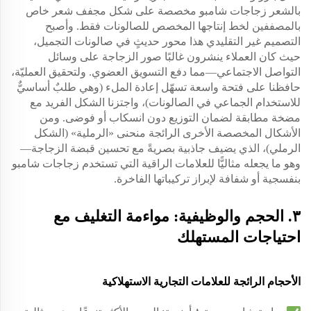
بالشعر زجاجات شامبو مخصصة على شكل مجفف شعر خاص
بالمصففين لخط إنتاجها المخصص للصالونات فقط. وأصبح
التصميم غير التقليدي هذا محور حديثٍ في صالونات التجميل،
حيث كان العملاء ينشرون غالبًا صور الزجاجة على وسائل
التواصل الاجتماعي—مما دفع التسويق العضوي. ولتحقيق العمليّة،
حافظنا على فتحة واسعة تسهّل إعادة الملء (وهي طلبٌ أساسيٌّ
للاستخدام الجماعي في الصالونات)، واجتزنا الشكل الفريد مع
مضخة مطابقة لضمان التوزيع دون انسكاب أو فوضى. ومن
الأشكال المخصصة الأخرى الرائجة منحنى «الرملية» (الشكل
الرملي)، الذي يضيف جاذبية بصريةً مع تحسين قبضة الزجاجة—
وهو ما يجعله مثاليًّا للعلامات الراقية التي تستخدم زجاجات شامبو
بنفسجية أو شفافة لإبراز تركيباتها الفاخرة.
٣. الحجم والوظيفية: مواءمة التغليف مع
احتياجات المستهلك
الأحجام الرائجة للعلامات التجارية الاستهلاكية