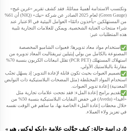
وتكتسب الاستدامة أهميةً مماثلةً. فقد كشف تقرير «غرين غيج»
(Green Gauge) لعام 2025 الصادر عن شركة «نيك» (NIQ) أن 61%
من المستهلكين «يأخذون دائمًا» العوامل البيئية في الاعتبار عند
شراء منتجات العناية الشخصية. ويمكن للعلامات التجارية تلبية
هذه المتطلبات عبر:
استخدام مواد معاد تدويرها: فعبوات الشامبو المخصصة
المصنوعة بالكامل من بولي إيثيلين تيريفثاليت المعاد تدويره من
استهلاك المستهلك (PCR PET) تقلل انبعاثات الكربون بنسبة 70%
مقارنةً بالبلاستيك الأولي.
تصميم العبوات بحيث تكون قابلة لإعادة التدوير: إذ يسهّل تجنّب
استخدام المواد المختلطة (مثل المضخات البلاستيكية ذات النوابض
المعدنية) إعادة تدوير العبوات.
تقديم برامج إعادة الملء: فقد نجحت علامات تجارية مثل
«أفيدا» (Aveda) في خفض النفايات البلاستيكية بنسبة 50% من
خلال محطات إعادة الملء الخاصة بها، ما ساهم في الوقت نفسه
في تعزيز ولاء العملاء.
٥. دراسة حالة: كيف حوَّلت علامة «إيكو لوكس هير»