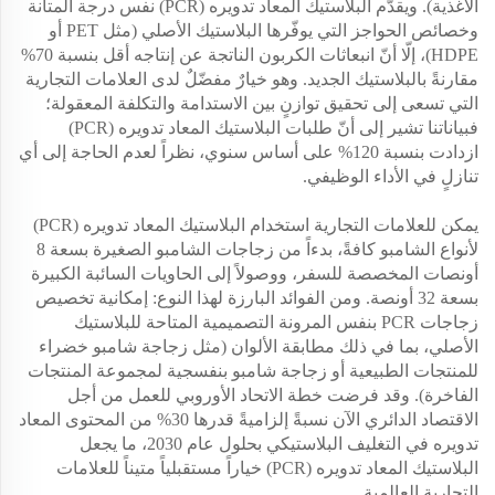
الأغذية). ويقدّم البلاستيك المعاد تدويره (PCR) نفس درجة المتانة
وخصائص الحواجز التي يوفّرها البلاستيك الأصلي (مثل PET أو
HDPE)، إلّا أنّ انبعاثات الكربون الناتجة عن إنتاجه أقل بنسبة 70%
مقارنةً بالبلاستيك الجديد. وهو خيارٌ مفضّلٌ لدى العلامات التجارية
التي تسعى إلى تحقيق توازنٍ بين الاستدامة والتكلفة المعقولة؛
فبياناتنا تشير إلى أنّ طلبات البلاستيك المعاد تدويره (PCR)
ازدادت بنسبة 120% على أساس سنوي، نظراً لعدم الحاجة إلى أي
تنازلٍ في الأداء الوظيفي.
يمكن للعلامات التجارية استخدام البلاستيك المعاد تدويره (PCR)
لأنواع الشامبو كافةً، بدءاً من زجاجات الشامبو الصغيرة بسعة 8
أونصات المخصصة للسفر، ووصولاً إلى الحاويات السائبة الكبيرة
بسعة 32 أونصة. ومن الفوائد البارزة لهذا النوع: إمكانية تخصيص
زجاجات PCR بنفس المرونة التصميمية المتاحة للبلاستيك
الأصلي، بما في ذلك مطابقة الألوان (مثل زجاجة شامبو خضراء
للمنتجات الطبيعية أو زجاجة شامبو بنفسجية لمجموعة المنتجات
الفاخرة). وقد فرضت خطة الاتحاد الأوروبي للعمل من أجل
الاقتصاد الدائري الآن نسبةً إلزاميةً قدرها 30% من المحتوى المعاد
تدويره في التغليف البلاستيكي بحلول عام 2030، ما يجعل
البلاستيك المعاد تدويره (PCR) خياراً مستقبلياً متيناً للعلامات
التجارية العالمية.