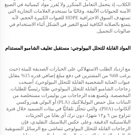
الكلاب، إذ يتحمل التعامل المتكرر ولا يُفرز مواد كيميائية في الصيغ
الآمنة للحيوانات الأليفة. وغالبًا ما تستخدم العلامات التجارية التي
تستهدف السوق الاحترافية HDPE للعبوات الكبيرة الحجم، لأنه
يتمتع بالصلابة الكافية لمنع التغير في الشكل أثناء الاستخدام في
صالونات التجميل.
المواد القابلة للتحلل البيولوجي: مستقبل تغليف الشامبو المستدام
مع ازدياد الطلب الاستهلاكي على الخيارات الصديقة للبيئة (حيث
يرغب 68% من المشترين في دفع مبلغ إضافي قدره 15% مقابل
عبوات العناية الشخصية القابلة للتحلل البيولوجي)، أصبحت
زجاجات الشامبو القابلة للتحلل البيولوجي طلبًا رئيسيًّا للطلبات
المخصصة. وتُصنع هذه الزجاجات من بوليمرات مستخلصة من
النباتات مثل حمض البوليلاكتيك (PLA) أو البولي هيدروكسي
ألكانوات (PHA)، والتي تتحلّل تلقائيًّا في بيئات التسميد خلال فترة
تتراوح بين ٦ و١٢ شهرًا، دون ترك أي بقايا من الجزيئات
البلاستيكية الدقيقة. وعلى عكس البلاستيك التقليدي، فإن
الزجاجات القابلة للتحلل البيولوجي تتماشى مع الرسائل التسويقية