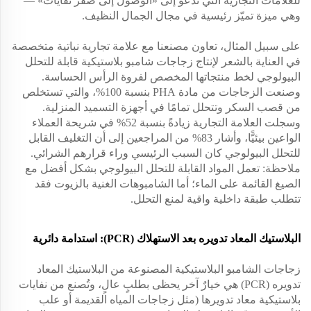
للعلامات التجارية التي تدعو إلى «الوصول إلى صفر نفايات» —
وهي ميزة تميّز رئيسية في مجال الجمال النظيف.
على سبيل المثال، تعاون مصنعنا مع علامة تجارية نباتية متخصصة
في العناية بالشعر لإنتاج زجاجات شامبو بلاستيكية قابلة للتحلل
البيولوجي لخط منتجاتها المخصص لفروة الرأس الحساسة.
وصنعت الزجاجات من مادة PHA بنسبة 100%، والتي تستخلص
من قصب السكر وتتحلل تمامًا في أجهزة التسميد المنزلية.
وسجلت العلامة التجارية زيادةً بنسبة 52% في شريحة العملاء
الواعين بيئيًّا، وأشار 83% من المراجعين إلى أن التغليف القابل
للتحلل البيولوجي كان السبب الرئيسي وراء قرارهم الشرائي.
ملاحظة: تعمل المواد القابلة للتحلل البيولوجي بشكل أفضل مع
الصيغ القائمة على الماء؛ أما الشامبوهات الغنية بالزيوت فقد
تتطلب طبقة داخلية واقية لمنع التحلل.
البلاستيك المعاد تدويره بعد الاستهلاك (PCR): استدامة دائرية
زجاجات الشامبو البلاستيكية المصنوعة من البلاستيك المعاد
تدويره (PCR) هي خيارٌ آخر يحظى بطلبٍ عالٍ، وتُصنع من نفايات
بلاستيكية معاد تدويرها (مثل زجاجات المياه القديمة أو علب