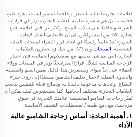
لعلامات تجارية العناية بالشعر، زجاجة الشامبو ليست مجرد علبةٍ
فحسب—بل هي سفيرة صامتة للعلامة التجارية تؤثر في قرارات
الشراء، وتحافظ على سلامة المنتج، وتُعبّر عن قيم العلامة. فمع
إشارة 62% من المستهلكين إلى أن «التغليف القابل لإعادة
التدوير» يُعدّ عاملاً رئيسيًّا في اتخاذ قرار الشراء لمنتجات العناية
الشخصية،
المنتجات
وأن 73% من جيل زد يختارون العلامات
التجارية التي يتماشى تغليفها مع تفضيلاتهم الجمالية، فإن اختيار
الزجاجة المناسبة يُشكّل قرارًا استراتيجيًّا يؤثر في المبيعات وولاء
العملاء على حدٍّ سواء. ويستعرض هذا الدليل بعمق العلم والنفسية
والجدوى العملية لاختيار تغليف الشامبو، مستندًا إلى رؤى خبراء
القطاع، واتجاهات مدعومة بالبيانات، ونصائح قابلة للتطبيق تناسب
العلامات التجارية بمختلف أحجامها. كما سنستعرض كيف يمكن أن
تُميِّز زجاجات الشامبو المخصصة علامتك التجارية في سوقٍ
مزدحمة، مع دمجٍ طبيعيٍّ لمصطلحات التغليف الأساسية.
١. أهمية المادة: أساس زجاجة الشامبو عالية
الأداء