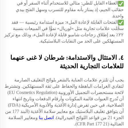
الغطاء القابل للطي: مثالي للاستخدام أثناء السفر أو في
حقائب الجيم، إذ يمتاز بأنه مقاوم للتسرب وسهل الفتح بيدي
واحدة.
الفتحات القابلة لإعادة الملء: ميزة استدامة رئيسية — فقد
سجَّلت علامات تجارية مثل «لوريال» نموًّا في المبيعات بنسبة
٢٢٪ بعد إطلاق زجاجات شامبو قابلة لإعادة الملء، وذلك مع تركيز
المستهلكين على الحد من النفايات البلاستيكية.
٤. الامتثال والاستدامة: شرطان لا غنى عنهما
للعلامات التجارية الحديثة
يجب أن تلتزم علامات العناية بالشعر بلوائح التغليف الصارمة
لتفادي الغرامات الباهظة والحفاظ على ثقة المستهلكين. وتشترط
لائحة مستحضرات التجميل الأوروبية (EU Cosmetics Regulation)
أن تُدرج العبوات قائمة المكونات وأرقام الدفعات وتاريخ انتهاء
الصلاحية، في حين تفرض إدارة الأغذية والأدوية الأمريكية (FDA)
أن يتوافق تغليف البلاستيك مع معايير سلامة الأغذية (البند 177 من
الجزء 21 من قواعد اللوائح الفيدرالية).
اتصل بنا
ومعايير السلامة
الغذائية (21 CFR Part 177).