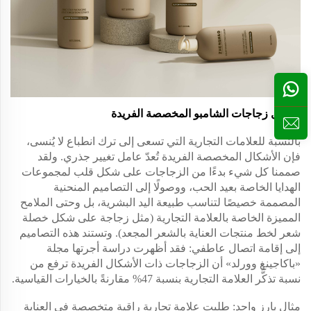
أشكال زجاجات الشامبو المخصصة الفريدة
بالنسبة للعلامات التجارية التي تسعى إلى ترك انطباع لا يُنسى،
فإن الأشكال المخصصة الفريدة تُعدّ عامل تغيير جذري. ولقد
صممنا كل شيء بدءًا من الزجاجات على شكل قلب لمجموعات
الهدايا الخاصة بعيد الحب، ووصولًا إلى التصاميم المنحنية
المصممة خصيصًا لتناسب طبيعة اليد البشرية، بل وحتى الملامح
المميزة الخاصة بالعلامة التجارية (مثل زجاجة على شكل خصلة
شعر لخط منتجات العناية بالشعر المجعد). وتستند هذه التصاميم
إلى إقامة اتصال عاطفي: فقد أظهرت دراسة أجرتها مجلة
«باكاجينغ وورلد» أن الزجاجات ذات الأشكال الفريدة ترفع من
نسبة تذكُّر العلامة التجارية بنسبة 47% مقارنةً بالخيارات القياسية.
مثال بارز واحد: طلبت علامة تجارية راقية متخصصة في العناية