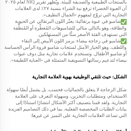
بالمنتجات الطبيعية والصديقة للبيئة. ويُظهر تقرير NIQ لعام ٢٠٢٥
أن العبوة الخضراء ترفع نية الشراء بنسبة ٢٧٪ لدى العلامات
التجارية التي تروِّج لمفهوم «الجمال النظيف».
شامبو في عبوة برتقالية: يعبِّر اللون البرتقالي عن الحيوية
والطاقة، وهو بالتالي مثالي للشامبوهات المُعطِّرة أو المُنظِّفة
التي تستهدف الفئة الأصغر سنًّا من المستهلكين.
شامبو في زجاجة بيضاء: يرمز اللون الأبيض إلى النقاء
واللطف، وهو الخيار الأمثل لمنتجات شامبو فروة الرأس الحساسة
أو شامبو الأطفال. وتستخدم علامات تجارية مثل دوف عبوات
بيضاء لتدعيم رسالتها التسويقية المتمثلة في «العناية اللطيفة».
الشكل: حيث تلتقي الوظيفية بهوية العلامة التجارية
شكل الزجاجة لا يتعلق بالجماليات فحسب، بل يشمل أيضًا سهولة
الاستخدام، ومتطلبات التخزين، وسهولة التعرف على العلامة
التجارية. ولقد قمنا بتصنيف أكثر الأشكال انتشارًا استنادًا إلى
بيانات الطلبات المخصصة الفعلية، بما في ذلك التصاميم الفريدة
التي تساعد العلامات التجارية على التميز عن غيرها: