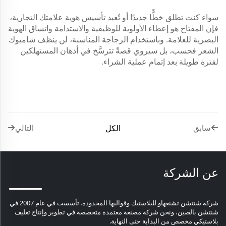
سواء كنت تطلق خطًّا جديدًا أو تُعيد تأسيس هوية علامتك التجارية،
فإن المفتاح هو إعطاء الأولوية للوظيفية والاستدامة واتساق الهوية
البصرية للعلامة. وباستخدام الزجاجة المناسبة، لن ينظف شامبوك
الشعر فحسب، بل سيروي قصةً تترسَّخ في أذهان المستهلكين
لفترة طويلة بعد إتمام عملية الشراء.
الكل
سابق
التالي
عن الشركة
شركة شنتشن تشنغهاو للبلاستيك وقوالبها المحدودة. تأسست في عام 2007 في
شنتشن بالصين، ونحن شركة مصنعة معتمدة متخصصة في تطوير وإنتاج تغليف
بلاستيكي مخصص من البداية حتى النهاية.