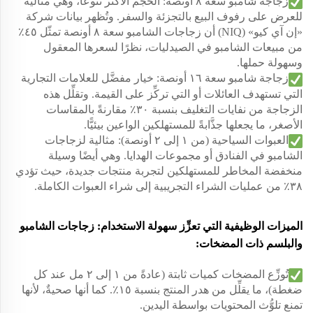
زجاجة شامبو سعة ٨ أونصة: الحجم الأكثر تنوعًا، وهي مثالية
للعرض على رفوف البيع بالتجزئة والسفر. وتُظهر بيانات شركة
«إن آي كيو» (NIQ) أن زجاجات الشامبو سعة ٨ أونصة تمثّل ٤٥٪
من مبيعات الشامبو في الصيدليات، نظرًا لسعرها المعقول
وسهولة حملها.
زجاجة شامبو سعة ١٦ أونصة: خيار مفضَّل للعلامات التجارية
التي تستهدف العائلات أو التي تركِّز على القيمة. وتقلِّل هذه
الزجاجة من نفايات التغليف بنسبة ٣٠٪ مقارنةً بالمقاسات
الأصغر، ما يجعلها جذَّابةً للمستهلكين الواعين بيئيًّا.
العبوات السياحية (من ١ إلى ٢ أونصة): مثالية لزجاجات
الشامبو في الفنادق أو مجموعات الهدايا. وهي أيضًا وسيلة
منخفضة المخاطر للمستهلكين لتجربة منتجات جديدة، حيث تؤدي
٣٨٪ من عمليات الشراء التجريبية إلى شراء العبوات الكاملة.
الميزات الوظيفية التي تعزِّز سهولة الاستخدام: زجاجات الشامبو
والبلسم ذات المضخات:
تُوزِّع المضخات كميات ثابتة (عادةً من ١ إلى ٢ مل عند كل
ضغطة)، ما يقلِّل من هدر المنتج بنسبة ١٥٪. كما أنها صحيةٌ، لأنها
تمنع تلوُّث المحتويات بواسطة اليدين.