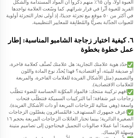
العبوة أولاً، وأن ٦٥٪ منهم ذكروا أن المواد المستدامة والشكل
الفريد للعبوة أثّرا في قرار شرائهم. كما وسّعت العلامة تواجدها
في أكثر من ٥٠ موقع بيع تجزئة جديدًا، إذ أولى تجار التجزئة أولوية
للعبوات الجذّابة بصريًّا والمُطابِقة للمعايير التنظيمية.
٦. كيفية اختيار زجاجة الشامبو المناسبة: إطار
عمل خطوة بخطوة
حدّد هوية علامتك التجارية: هل علامتك تُصنَّف كعلامة فاخرة،
أو صديقة للبيئة، أو اقتصادية؟ فهذا يُحدِّد نوع المادة واللون
والتصميم (مثل الأشكال الفريدة للعلامات الفاخرة، والمربعة
للعلامات الاقتصادية).
افهم تركيبة منتجك: فالمواد المكوِّنة الحساسة للضوء تتطلّب
زجاجات غير شفافة؛ أما التركيبات السميكة فتتطلّب فتحات
واسعة (وهي مثالية للزجاجات المربعة أو ذات الأشكال الفريدة).
اعرف جمهورك المستهدف: فالمُسافرون يفضّلون الزجاجات
الصغيرة الدائرية؛ بينما تختار العائلات الزجاجات المربعة بحجم ١٦
أونصة؛ أما عملاء صالونات التجميل فيحتاجون إلى تصاميم متينة
وسهلة الإمساك.