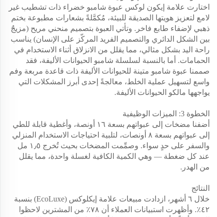
اختارت علامة إيكون لوكس عبوة شامبو خضراء ذات تشطيب غير
لامع لتعزيز هويتها الصديقة للبيئة، مُكمَّلةً بشعارات مطبوعة بختم
ذهبي لإضفاء طابع فاخر. وتأتي العبوة بتصميم منحني مريح (مزيجٌ
بين الشكل الدائري والتصميم الفريد المركّز على الإنسان) يناسب
راحة اليد بشكل مثالي، مما يقلل من الانزلاق أثناء الاستخدام في
الحمامات. أما بالنسبة لسلسلة شامبو الحيوانات الأليفة، فقد
صممنا عبوة شامبو متينة للحيوانات الأليفة ذات قاعدة مربعة وفم
واسع لتسهيل عملية الخلط، معالجةً إحدى أبرز المشكلات التي
يواجهها مالكو الحيوانات الأليفة.
الخطوة 3: الميزات الوظيفية
أضفنا مضخات إلى عبواتهم بسعة ١٦ أونصة، وأغطية قابلة للطي
إلى عبواتهم بسعة ٨ أونصات، لتلبية احتياجات الاستخدام المنزلي
والسفر على حدٍ سواء. وصمِّمت المضخات بحيث تُخرج ١٫٥ مل
عند كل ضغطة — وهي الكمية الكافية لغسلة واحدة، مما يقلل
من الهدر.
النتائج
خلال ٦ أشهر، ازدادت مبيعات علامة إيكلوكس (EcoLuxe) بنسبة
٤٢٪. وأظهرت استبيانات العملاء أن ٧٨٪ من المشترين لاحظوا