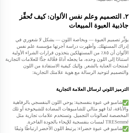
٢. التصميم وعلم نفس الألوان: كيف تُحفِّز
جاذبية العبوة المبيعات
يؤثِّر تصميم العبوة — وبخاصة اللون — بشكل لا شعوري في
إدراك المستهلك. وأظهرت دراسة أجرتها مؤسسة علم نفس
الألوان أن ٨٥٪ من المستهلكين يتخذون قرارات الشراء الأولية
استنادًا إلى اللون وحده، ما يجعله أداةً فعَّالة جدًّا للعلامات التجارية
لمنتجات العناية بالشعر. وإليك كيفية الاستفادة من اللون
والتصميم لتوحيد الرسالة مع هوية علامتك التجارية:
الترميز اللوني لرسائل العلامة التجارية
شامبو في عبوة بنفسجية: يوحي اللون البنفسجي بالرفاهية
والأناقة، لذا فهو مثالي للشامبوهات المضادة للشيخوخة أو تلك
المخصصة لصالونات التجميل. وتستخدم علامات تجارية مثل
TRESemmé لمسات بنفسجية للإيحاء بالجودة الفاخرة.
شامبو في عبوة خضراء: يرتبط اللون الأخضر ارتباطًا وثيقًا