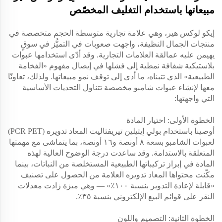
مبيعاتها باستخدام التغليف المخصّص
إيكو لوكس هير، وهي علامة تجارية متوسطة الحجم متخصصة في
منتجات الجمال النظيفة، واجهت صعوبات في التميُّز في سوقٍ
يهيمن عليه عمالقة العلامات التجارية. وقد أدّى استخدامها عبوات
بلاستيكية شفافة نمطية إلى فشلها في إيصال مفهوم «الفخامة
الطبيعية» الذي تتبناه، ما أدى إلى توقف نمو مبيعاتها. ولذلك، تعاونّا
معها لإنشاء
عبوات شامبو مخصصة
تتناول التحديات الأساسية
التي واجهتها:
الخطوة الأولى: اختيار المادة
أوصينا باستخدام بولي إيثيلين تيريفثاليت المعاد تدويره (PCR PET)
لعبوات الشامبو بسعة ٨ أونصة و١٦ أونصة، بما يتماشى مع مهمتها
المتعلقة بالاستدامة. وقد ساعدت درجة الوضوح العالية لهذه
المادة في إبراز تركيباتها الطبيعية المستخلصة من النباتات، بينما
مكّنت محتواها المعاد تدويره العلامة من الحصول على تصنيف
«قابلة لإعادة التدوير بنسبة ١٠٠٪» — وهي ميزة زادت معدلات
النقر على قوائم البيع الإلكتروني بنسبة ٣٥٪.
الخطوة الثانية: التصميم واللون