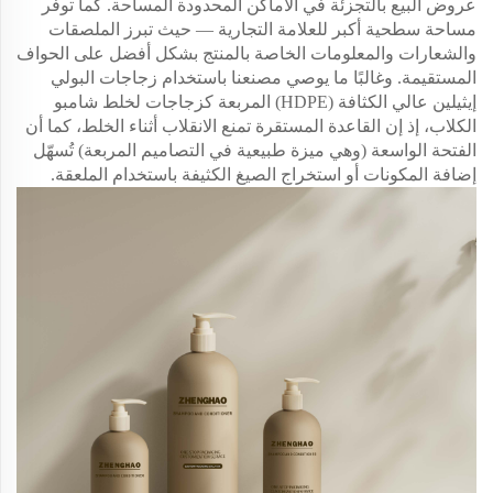
عروض البيع بالتجزئة في الأماكن المحدودة المساحة. كما توفر
مساحة سطحية أكبر للعلامة التجارية — حيث تبرز الملصقات
والشعارات والمعلومات الخاصة بالمنتج بشكل أفضل على الحواف
المستقيمة. وغالبًا ما يوصي مصنعنا باستخدام زجاجات البولي
إيثيلين عالي الكثافة (HDPE) المربعة كزجاجات لخلط شامبو
الكلاب، إذ إن القاعدة المستقرة تمنع الانقلاب أثناء الخلط، كما أن
الفتحة الواسعة (وهي ميزة طبيعية في التصاميم المربعة) تُسهّل
إضافة المكونات أو استخراج الصيغ الكثيفة باستخدام الملعقة.