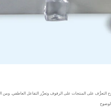
وضوح التعرُّف على المنتجات على الرفوف وتعزِّز التفاعل العاطفي. ومن ا