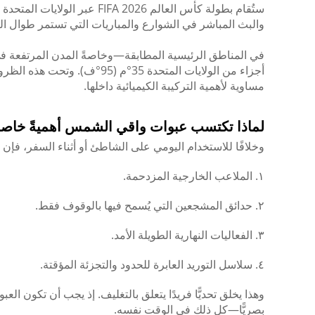
ستُقام بطولة كأس العالم 6
والبث المباشر في الشوارع والمباريات التي تستمر طوال الي
أجزاء من الولايات المتحدة 35°م (95°ف). وتحت هذه الظروف، يصبح واقي الشمس
مساوية لأهمية التركيبة الكيميائية داخلها.
لماذا تكتسب عبوات واقي الشمس أهميةً خاصةً خلا
وخلافًا للاستخدام اليومي على الشاطئ أو أثناء السفر، فإ
١. الملاعب الخارجية المزدحمة.
٢. حدائق المشجعين التي يُسمح فيها بالوقوف فقط.
٣. الفعاليات النهارية الطويلة الأمد.
٤. سلاسل التوريد العابرة للحدود والتجزئة المؤقتة.
وهذا يخلق تحديًّا فريدًا يتعلق بالتغليف. إذ يجب أن تكون العب
بصريًّا—كل ذلك في الوقت نفسه.