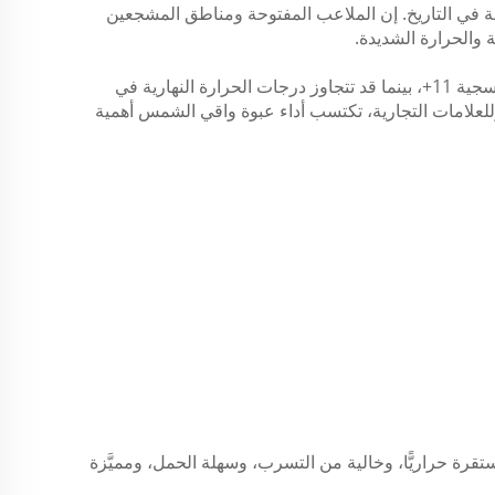
الخارجية كثافة في التاريخ. إن الملاعب المفتوحة ومناطق المشجعين
 والحرارة الشديدة.
في المناطق الرئيسية المطابقة—وخاصةً المدن المرتفعة في المكسيك—من المتوقع أن تتجاوز مستويات مؤشر الأشعة فوق البنفسجية 11+، بينما قد تتجاوز درجات الحرارة النهارية في
ًّا. وللعلامات التجارية، تكتسب أداء عبوة واقي الشمس أهمية
رة حراريًّا، وخالية من التسرب، وسهلة الحمل، ومميَّزة