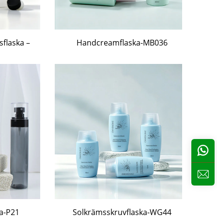
flaska –
Handcreamflaska-MB036
a-P21
Solkrämsskruvflaska-WG44