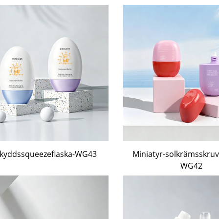
skyddssqueezeflaska-WG43
Miniatyr-solkrämsskruv
WG42