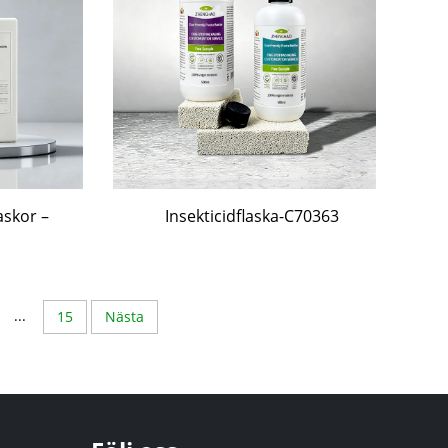
askor –
Insekticidflaska-C70363
...
15
Nästa