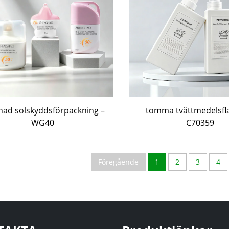
nad solskyddsförpackning –
tomma tvättmedelsfl
WG40
C70359
Föregående
1
2
3
4