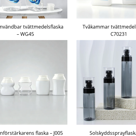
nvändbar tvättmedelsflaska
Tvåkammar tvättmedels
– WG45
C70231
nförstärkarens flaska – J005
Solskyddssprayflask