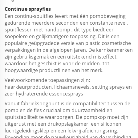
Continue sprayfles
Een continu-spuitfles levert met één pompbeweging
gedurende meerdere seconden een constante nevel.
spuitflessen met handpomp
, dit type biedt een
soepelere en gelijkmatigere toepassing. Dit is een
populaire geüpgradede versie van plastic cosmetische
verpakkingen in de afgelopen jaren. De kernkenmerken
zijn gebruiksgemak en een uitstekend misteffect,
waardoor het geschikt is voor de midden- tot
hoogwaardige productlijnen van het merk.
Veelvoorkomende toepassingen zijn:
haarkleurproducten, lichaamsnevels, setting sprays en
zeer hydraterende essencesprays
Vanuit fabrieksoogpunt is de compatibiliteit tussen de
pomp en de fles cruciaal om duurzaamheid en
spuitstabiliteit te waarborgen. De pompkop moet zijn
uitgerust met een drukopslagkamer, een siliconen
luchtgeleidingsklep en een lekvrij afdichtingsring.
Bovendien moet de nauwkeurigheid van de verbinding