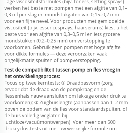
Lage-viscositeitsformules (bijv. toners, setting sprays)
werken het beste met pompen met een afgifte van 0,1–
0,3 ml per slag en mondstukgaten van 0,15–0,2 mm
voor een fijne nevel. Voor producten met gemiddelde
viscositeit (bijv. essencesprays, haarserums) kiest u het
beste voor een afgifte van 0,3–0,5 ml en iets grotere
mondstukken (0,2–0,25 mm) om verstopping te
voorkomen. Gebruik geen pompen met hoge afgifte
voor dikke formules — deze veroorzaken vaak
ongelijkmatig spuiten of pompverstopping.
Test de compatibiliteit tussen pomp en fles vroeg in
het ontwikkelingsproces:
Focus op twee kerntests: ① Draadpasvorm (zorg
ervoor dat de draad van de pompkraag en de
flessenhals nauw aansluiten om lekkage onder druk te
voorkomen); ② Zuigbuislengte (aanpassen aan 1–2 mm
boven de bodem van de fles voor standaardspuiten, of
de buis volledig weglaten bij
luchtloze/vacuümontwerpen). Voer meer dan 500
drukcyclus-tests uit met uw werkelijke formule om