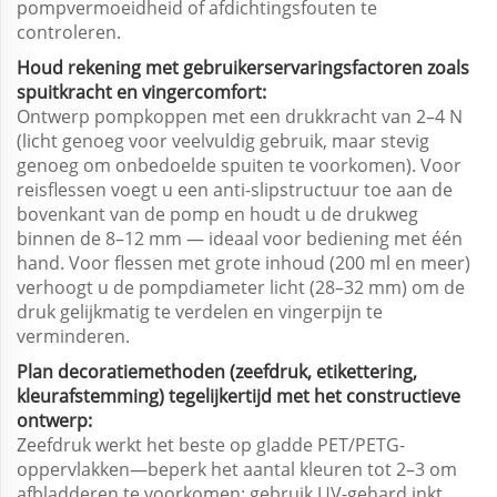
pompvermoeidheid of afdichtingsfouten te
controleren.
Houd rekening met gebruikerservaringsfactoren zoals
spuitkracht en vingercomfort:
Ontwerp pompkoppen met een drukkracht van 2–4 N
(licht genoeg voor veelvuldig gebruik, maar stevig
genoeg om onbedoelde spuiten te voorkomen). Voor
reisflessen voegt u een anti-slipstructuur toe aan de
bovenkant van de pomp en houdt u de drukweg
binnen de 8–12 mm — ideaal voor bediening met één
hand. Voor flessen met grote inhoud (200 ml en meer)
verhoogt u de pompdiameter licht (28–32 mm) om de
druk gelijkmatig te verdelen en vingerpijn te
verminderen.
Plan decoratiemethoden (zeefdruk, etikettering,
kleurafstemming) tegelijkertijd met het constructieve
ontwerp:
Zeefdruk werkt het beste op gladde PET/PETG-
oppervlakken—beperk het aantal kleuren tot 2–3 om
afbladderen te voorkomen; gebruik UV-gehard inkt