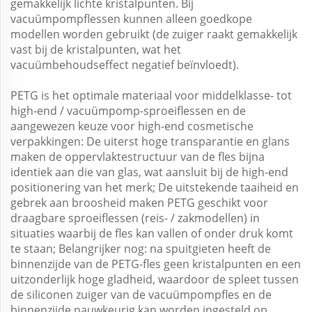
gemakkelijk lichte kristalpunten. Bij
vacuümpompflessen kunnen alleen goedkope
modellen worden gebruikt (de zuiger raakt gemakkelijk
vast bij de kristalpunten, wat het
vacuümbehoudseffect negatief beïnvloedt).
PETG is het optimale materiaal voor middelklasse- tot
high-end / vacuümpomp-sproeiflessen en de
aangewezen keuze voor high-end cosmetische
verpakkingen: De uiterst hoge transparantie en glans
maken de oppervlaktestructuur van de fles bijna
identiek aan die van glas, wat aansluit bij de high-end
positionering van het merk; De uitstekende taaiheid en
gebrek aan broosheid maken PETG geschikt voor
draagbare sproeiflessen (reis- / zakmodellen) in
situaties waarbij de fles kan vallen of onder druk komt
te staan; Belangrijker nog: na spuitgieten heeft de
binnenzijde van de PETG-fles geen kristalpunten en een
uitzonderlijk hoge gladheid, waardoor de spleet tussen
de siliconen zuiger van de vacuümpompfles en de
binnenzijde nauwkeurig kan worden ingesteld op