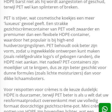
HDPE barst niet als hij wordt aangestoten of geschud,
terwijl PET wel kan splinteren of breken.
PET is stijver, wat cosmetische
koekjes
een meer
'luxueus' gevoel geeft. Een strakke
gezichtscrèmecontainer van PET voelt zwaarder en
premiumer dan een flexibele HDPE-container,
waardoor het populair is bij high-end
huidverzorgingslijnen. PET behoudt ook beter zijn
vorm, zodat u ingewikkelde ontwerpen kunt maken
(zoals reliëfgedrukte logo’s of gebogen randen), die
HDPE niet aankan. Het nadeel? PET-containers zijn
moeilijker uit te knijpen, dus ze zijn beter geschikt voor
dunne formules (zoals lichte moisturizers) dan voor
dikke lichaamsboters.
Voor reispotten voor crèmes is de keuze duidelijk:
HDPE is duurzamer, terwijl PET beter is als u wilt dat uw
reisformaatproduct overeenkomt met uw volledig
formaat doorzichtige gezichtscrème-pot. Mini crème-
potten van HDPE zijn bovendien lichter, wat een