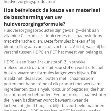
huidverzorgingsproducten?
Hoe beïnvloedt de keuze van materiaal
de bescherming van uw
huidverzorgingsformule?
Huidverzorgingsproducten zijn gevoelig—denk aan
vitamine C-serums, retinolcrèmes of lichaamslotions
met etherische oliën. Deze formules breken af bij
blootstelling aan zuurstof, vocht of UV-licht, waarbij het
verschil tussen HDPE en PET het meest van belang is.
HDPE is een 'barrièrekunststof'. Zijn strakke
moleculaire structuur sluit zuurstof en vocht effectief
buiten, waardoor formules langer vers blijven. Dit
maakt het ideaal voor potten met lichaamsroom,
potten met handcrème of elk product met werkzame
ingrediënten (zoals hyaluronzuur of peptiden) die hun
kracht moeten behouden. Een pot dikke lichaamsboter
die in een badkamer wordt bewaard (waar de
luchtvochtigheid hoog is), blijft bijvoorbeeld maanden
lang goed in HDPE, maar kan in PET korrelig worden