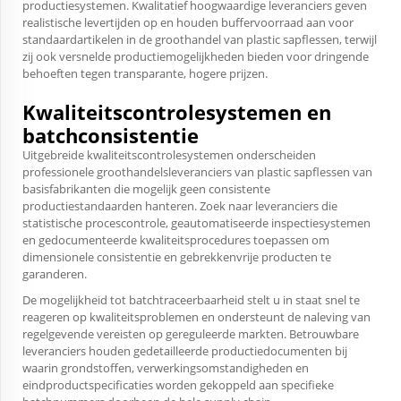
productiesystemen. Kwalitatief hoogwaardige leveranciers geven
realistische levertijden op en houden buffervoorraad aan voor
standaardartikelen in de groothandel van plastic sapflessen, terwijl
zij ook versnelde productiemogelijkheden bieden voor dringende
behoeften tegen transparante, hogere prijzen.
Kwaliteitscontrolesystemen en
batchconsistentie
Uitgebreide kwaliteitscontrolesystemen onderscheiden
professionele groothandelsleveranciers van plastic sapflessen van
basisfabrikanten die mogelijk geen consistente
productiestandaarden hanteren. Zoek naar leveranciers die
statistische procescontrole, geautomatiseerde inspectiesystemen
en gedocumenteerde kwaliteitsprocedures toepassen om
dimensionele consistentie en gebrekkenvrije producten te
garanderen.
De mogelijkheid tot batchtraceerbaarheid stelt u in staat snel te
reageren op kwaliteitsproblemen en ondersteunt de naleving van
regelgevende vereisten op gereguleerde markten. Betrouwbare
leveranciers houden gedetailleerde productiedocumenten bij
waarin grondstoffen, verwerkingsomstandigheden en
eindproductspecificaties worden gekoppeld aan specifieke