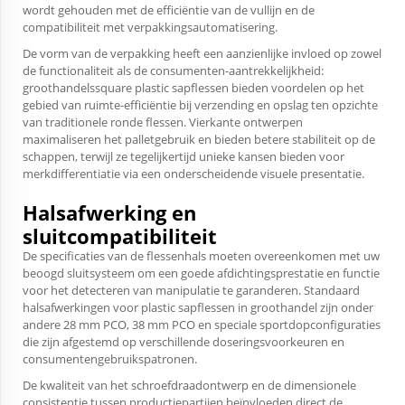
wordt gehouden met de efficiëntie van de vullijn en de
compatibiliteit met verpakkingsautomatisering.
De vorm van de verpakking heeft een aanzienlijke invloed op zowel
de functionaliteit als de consumenten-aantrekkelijkheid:
groothandelssquare plastic sapflessen bieden voordelen op het
gebied van ruimte-efficiëntie bij verzending en opslag ten opzichte
van traditionele ronde flessen. Vierkante ontwerpen
maximaliseren het palletgebruik en bieden betere stabiliteit op de
schappen, terwijl ze tegelijkertijd unieke kansen bieden voor
merkdifferentiatie via een onderscheidende visuele presentatie.
Halsafwerking en
sluitcompatibiliteit
De specificaties van de flessenhals moeten overeenkomen met uw
beoogd sluitsysteem om een goede afdichtingsprestatie en functie
voor het detecteren van manipulatie te garanderen. Standaard
halsafwerkingen voor plastic sapflessen in groothandel zijn onder
andere 28 mm PCO, 38 mm PCO en speciale sportdopconfiguraties
die zijn afgestemd op verschillende doseringsvoorkeuren en
consumentengebruikspatronen.
De kwaliteit van het schroefdraadontwerp en de dimensionele
consistentie tussen productiepartijen beïnvloeden direct de