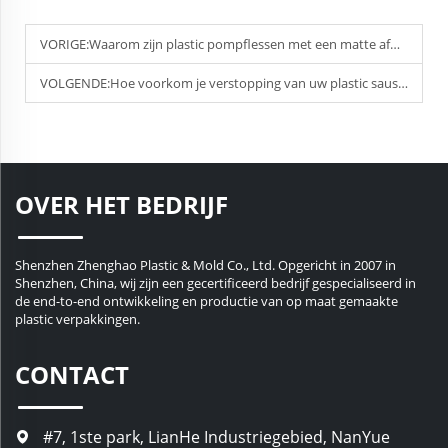
VORIGE:
Waarom zijn plastic pompflessen met een matte afwerking populair in de schoonheidsbranche?
VOLGENDE:
Hoe voorkom je verstopping van uw plastic sausfles door restanten?
OVER HET BEDRIJF
Shenzhen Zhenghao Plastic & Mold Co., Ltd. Opgericht in 2007 in
Shenzhen, China, wij zijn een gecertificeerd bedrijf gespecialiseerd in
de end-to-end ontwikkeling en productie van op maat gemaakte
plastic verpakkingen.
CONTACT
#7, 1ste park, LianHe Industriegebied, NanYue