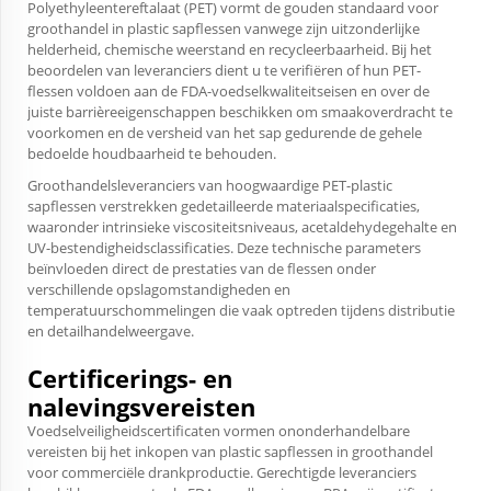
Polyethyleentereftalaat (PET) vormt de gouden standaard voor
groothandel in plastic sapflessen vanwege zijn uitzonderlijke
helderheid, chemische weerstand en recycleerbaarheid. Bij het
beoordelen van leveranciers dient u te verifiëren of hun PET-
flessen voldoen aan de FDA-voedselkwaliteitseisen en over de
juiste barrièreeigenschappen beschikken om smaakoverdracht te
voorkomen en de versheid van het sap gedurende de gehele
bedoelde houdbaarheid te behouden.
Groothandelsleveranciers van hoogwaardige PET-plastic
sapflessen verstrekken gedetailleerde materiaalspecificaties,
waaronder intrinsieke viscositeitsniveaus, acetaldehydegehalte en
UV-bestendigheidsclassificaties. Deze technische parameters
beïnvloeden direct de prestaties van de flessen onder
verschillende opslagomstandigheden en
temperatuurschommelingen die vaak optreden tijdens distributie
en detailhandelweergave.
Certificerings- en
nalevingsvereisten
Voedselveiligheidscertificaten vormen ononderhandelbare
vereisten bij het inkopen van plastic sapflessen in groothandel
voor commerciële drankproductie. Gerechtigde leveranciers