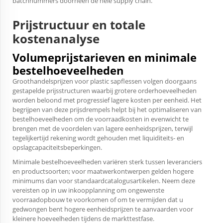
batchnummers doorheen de hele supply chain.
Prijstructuur en totale
kostenanalyse
Volumeprijstarieven en minimale
bestelhoeveelheden
Groothandelsprijzen voor plastic sapflessen volgen doorgaans
gestapelde prijsstructuren waarbij grotere orderhoeveelheden
worden beloond met progressief lagere kosten per eenheid. Het
begrijpen van deze prijsdrempels helpt bij het optimaliseren van
bestelhoeveelheden om de voorraadkosten in evenwicht te
brengen met de voordelen van lagere eenheidsprijzen, terwijl
tegelijkertijd rekening wordt gehouden met liquiditeits- en
opslagcapaciteitsbeperkingen.
Minimale bestelhoeveelheden variëren sterk tussen leveranciers
en productsoorten; voor maatwerkontwerpen gelden hogere
minimums dan voor standaardcatalogusartikelen. Neem deze
vereisten op in uw inkoopplanning om ongewenste
voorraadopbouw te voorkomen of om te vermijden dat u
gedwongen bent hogere eenheidsprijzen te aanvaarden voor
kleinere hoeveelheden tijdens de markttestfase.