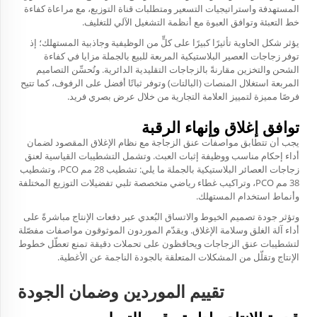
المستهدفة واستراتيجيات التسعير ومتطلبات قناة التوزيع، مع مراعاة كفاءة
خط التعبئة وتوافق العبوة مع أنظمة التشغيل الآلي للتغليف.
يؤثر شكل الحاوية تأثيرًا كبيرًا على كلٍّ من الوظيفية وجاذبية المستهلك؛ إذ
توفر زجاجات العصير البلاستيكية المربعة للبيع بالجملة مزايا في كفاءة
الشحن والتخزين مقارنةً بالزجاجات التقليدية الدائرية. وتُحسِّن التصاميم
المربعة استغلال المنصات (البالتات) وتوفر ثباتًا أفضل على الرفوف، كما تتيح
فرصًا مميزة لتمييز العلامة التجارية من خلال عرض بصري فريد.
توافق إغلاق وإنهاء الرقبة
يجب أن تتطابق مواصفات عنق الزجاجة مع نظام الإغلاق المقصود لضمان
أداء إحكام مناسب ووظيفة إثبات العبث. وتشمل التشطيبات القياسية لعنق
زجاجات العصائر البلاستيكية بالجملة ما يلي: تشطيب 28 مم PCO، وتشطيب
38 مم PCO، وتراكيب غطاء رياضي متخصصة تلبي تفضيلات التوزيع المختلفة
وأنماط استخدام المستهلك.
وتؤثر جودة تصميم الخيوط والاتساق البُعدي عبر دفعات الإنتاج مباشرةً على
أداء آلة الغلق وسلامة الإغلاق. ويقدّم الموردون الموثوقون مواصفات مفصّلة
لتشطيبات عنق الزجاجات ويحافظون على تحملات دقيقة تمنع تعطّل خطوط
الإنتاج وتقلّل من المشكلات المتعلقة بالجودة الناجمة عن الأغطية.
تقييم الموردين وضمان الجودة