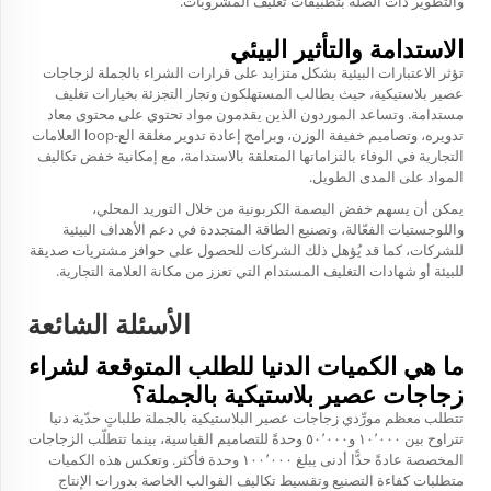
والتطوير ذات الصلة بتطبيقات تغليف المشروبات.
الاستدامة والتأثير البيئي
تؤثر الاعتبارات البيئية بشكل متزايد على قرارات الشراء بالجملة لزجاجات
عصير بلاستيكية، حيث يطالب المستهلكون وتجار التجزئة بخيارات تغليف
مستدامة. وتساعد الموردون الذين يقدمون مواد تحتوي على محتوى معاد
تدويره، وتصاميم خفيفة الوزن، وبرامج إعادة تدوير مغلقة الع-loop العلامات
التجارية في الوفاء بالتزاماتها المتعلقة بالاستدامة، مع إمكانية خفض تكاليف
المواد على المدى الطويل.
يمكن أن يسهم خفض البصمة الكربونية من خلال التوريد المحلي،
واللوجستيات الفعّالة، وتصنيع الطاقة المتجددة في دعم الأهداف البيئية
للشركات، كما قد يُؤهل ذلك الشركات للحصول على حوافز مشتريات صديقة
للبيئة أو شهادات التغليف المستدام التي تعزز من مكانة العلامة التجارية.
الأسئلة الشائعة
ما هي الكميات الدنيا للطلب المتوقعة لشراء
زجاجات عصير بلاستيكية بالجملة؟
تتطلب معظم مورِّدي زجاجات عصير البلاستيكية بالجملة طلباتٍ حدّية دنيا
تتراوح بين ١٠٬٠٠٠ و٥٠٬٠٠٠ وحدةً للتصاميم القياسية، بينما تتطلّب الزجاجات
المخصصة عادةً حدًّا أدنى يبلغ ١٠٠٬٠٠٠ وحدة فأكثر. وتعكس هذه الكميات
متطلبات كفاءة التصنيع وتقسيط تكاليف القوالب الخاصة بدورات الإنتاج