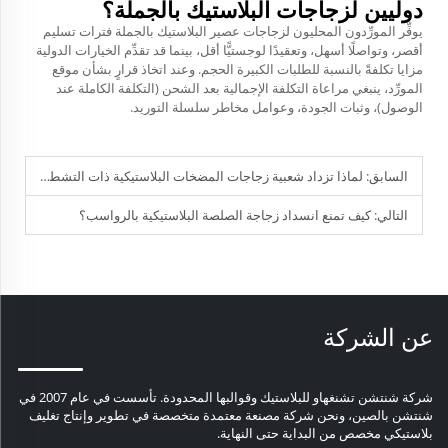
دوليين لزجاجات البلاستيك بالجملة؟
يوفِّر المورِّدون المحليون لزجاجات عصير البلاستيك بالجملة فترات تسليم
أقصر، وتواصلًا أسهل، وتعقيدًا لوجستيًّا أقل، بينما قد تقدِّم الخيارات الدولية
مزايا تكلفةً بالنسبة للطلبات الكبيرة الحجم. وعند اتخاذ قرارٍ بشأن موقع
المورِّد، ينبغي مراعاة التكلفة الإجمالية بعد الشحن (التكلفة الكاملة عند
الوصول)، وثبات الجودة، وعوامل مخاطر سلسلة التوريد.
السابق:
لماذا تزداد شعبية زجاجات المضخات البلاستيكية ذات التشطيب غير اللامع في قطاع التجميل؟
التالي:
كيف تمنع انسداد زجاجة الصلصة البلاستيكية بالرواسب؟
عن الشركة
شركة شنتشن تشنغهاو للبلاستيك وقوالبها المحدودة. تأسست في عام 2007 في
شنتشن بالصين، ونحن شركة مصنعة معتمدة متخصصة في تطوير وإنتاج تغليف
بلاستيكي مخصص من البداية حتى النهاية.