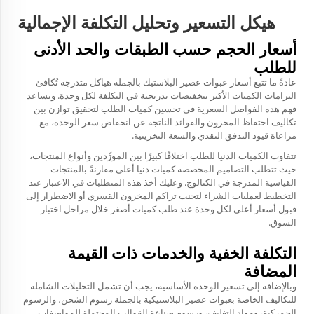
هيكل التسعير وتحليل التكلفة الإجمالية
أسعار الحجم حسب الطبقات والحد الأدنى
للطلب
عادةً ما تتبع أسعار عبوات عصير البلاستيك بالجملة هياكل متدرجة تُكافئ
التزامات الكميات الأكبر بتخفيضات تدريجية في التكلفة لكل وحدة. ويساعد
فهم هذه الفواصل السعرية في تحسين كميات الطلب لتحقيق توازن بين
تكاليف احتفاظ المخزون والفوائد الناتجة عن انخفاض سعر الوحدة، مع
مراعاة قيود التدفق النقدي والسعة التخزينية.
تتفاوت الكميات الدنيا للطلب اختلافًا كبيرًا بين المورِّدين وأنواع المنتجات،
حيث تتطلب التصاميم المخصصة كميات دنيا أعلى مقارنةً بالمنتجات
القياسية المدرجة في الكتالوج. وعليك أخذ هذه المتطلبات في الاعتبار عند
التخطيط لعمليات الشراء لتجنب تراكم المخزون القسري أو الاضطرار إلى
قبول أسعار أعلى لكل وحدة عند طلب كميات أصغر خلال مراحل اختبار
السوق.
التكلفة الخفية والخدمات ذات القيمة
المضافة
وبالإضافة إلى تسعير الوحدة الأساسية، يجب أن تشمل التحليلات الشاملة
للتكاليف الخاصة بعبوات عصير البلاستيكية بالجملة رسوم الشحن، والرسوم
الجمركية، ومواد التغليف، ورسوم صناعة القوالب المحتملة للمواصفات