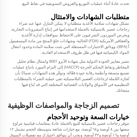
تحدث عادةً أثناء عمليات التوزيع والعروض التسويقية في نقاط البيع.
متطلبات الشهادات والامتثال
تشكل شهادات سلامة الأغذية متطلباتٍ لا يمكن التنازل عنها عند شراء
زجاجات عصير بلاستيكية بالجملة لاستخدامها في إنتاج المشروبات التجارية.
ويحرص الموردون الشرعيون على الاحتفاظ بموافقات إدارة الأغذية
والعقاقير الأمريكية (FDA) الحالية، وشهادات خلوّ المنتج من مادة البيسفينول
أ (BPA)، ووثائق الاختبارات المستقلة التي تثبت سلامة المادة وحدود انتقال
المواد الكيميائية فيها في ظل ظروف الاستخدام العادية.
تشير معايير الجودة الدولية مثل شهادة الأيزو 9001 وامتثال نظام تحليل
المخاطر ونقاط التحكم الحرجة (HACCP) إلى التزام المورد باتباع عمليات
تصنيع متسقة وأنظمة رقابة جودة فعّالة. وتوفّر هذه الشهادات ضمانًا بأن
تُجارَة الجُملة لزجاجات العصير البلاستيكية
تفي عملية الشراء بالمتطلبات
التنظيمية في الأسواق والولايات القضائية المختلفة التي قد تُباع فيها
منتجاتك.
تصميم الزجاجة والمواصفات الوظيفية
خيارات السعة وتوحيد الأحجام
تتوفر زجاجات عصير بلاستيكية للبيع بالجملة عادةً بمقاسات قياسية تتراوح
سعتها بين ٨ أونصة و٦٤ أونصة، مع خيارات شائعة متوسطة الحجم تشمل ١٢
أونصة و١٦ أونصة و٣٢ أونصة. ويجب أن يتوافق اختيارك مع تفضيلات السوق