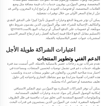
المخصصة. وبعض المورِّدين يوفرون خدمات ذات قيمة مضافة مثل وضع
العلامات المخصصة، أو فحوصات الجودة، أو برامج إدارة المخزون، والتي قد
تبرِّر ارتفاع السعر الأولي من خلال توفيرات تشغيلية.
يمكن أن تؤثر شروط الدفع وخيارات التمويل تأثيرًا كبيرًا على التدفق النقدي
والتكاليف الإجمالية للشراء. فقد يوفِّر المورِّدون الذين يقدمون شروط دفع
موسَّعة، أو خصومات على الدفع المبكِّر، أو ترتيبات البيع بالاستignment
(التسليم مقابل الدفع لاحقًا) قيمة إجمالية أفضل رغم ارتفاع السعر الاسمي
لمشتريات عبوات عصير البلاستيكية بالجملة.
اعتبارات الشراكة طويلة الأجل
الدعم الفني وتطوير المنتجات
تقدم شركات توريد زجاجات عصير بلاستيكية بالجملة، التي أُسست منذ فترة
طويلة، خدمات دعم فني تشمل توصيات لتحسين المنتجات، ومساعدة في
اختبار مدة صلاحية التخزين، والتعاون في تطوير منتجات جديدة. وتكتسب
هذه القدرات أهميةً متزايدةً مع نمو نشاطك التجاري واحتياجه إلى حلول
تغليف متخصصة أو خصائص أداء محسَّنة.
يمكن أن توفر الشراكات المبتكرة مع المورِّدين ذوي التفكير الاستباقي
إمكانية الوصول المبكر إلى مواد جديدة، وخيارات التغليف المستدامة،
وتكنولوجيات التصنيع المتقدمة التي تخلق ميزات تنافسية في ظل الظروف
السوقية المتغيرة. ابحث عن المورِّدين الذين يستثمرون في قدرات البحث