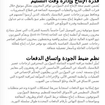
قدرة الإنتاج وإدارة وقت التسليم
يُضمن تقييم سعة الإنتاج لدى المورِّدين توافر المخزون بشكلٍ موثوقٍ خلال
فترات الطلب الذروة والتقلبات الموسمية الشائعة في قطاع المشروبات.
ويحافظ موردو زجاجات عصير البلاستيك بالجملة، الذين أرسوا أنفسهم في
السوق، على خطوط إنتاج متعددة ويطبِّقون نظم تنبؤ بالطلب تدعم جداول
التسليم المنتظمة وقدرة التوسُّع في الكميات.
تصبح موثوقية زمن التوصيل أمراً حاسماً بالنسبة للشركات التي تعمل بنماذج
مخزون رشيقة أو أنظمة إنتاج عند الحاجة (Just-in-Time). ويقدِّم الموردون
ذوو الجودة العالية جداول تسليم واقعية ويحتفظون بمخزون احتياطي لعناصر
زجاجات عصير البلاستيك القياسية بالجملة، مع توفير خيارات إنتاج مُعجَّلة
للاحتياجات العاجلة وبأسعار تفضيلية شفافة.
نظم ضبط الجودة واتساق الدفعات
تُميِّز أنظمة مراقبة الجودة الشاملة المورِّدين المحترفين لزجاجات عصير
البلاستيك بالجملة عن المصنِّعين الأساسيين الذين قد يفتقرون إلى معايير
إنتاجٍ متسقة. ابحث عن المورِّدين الذين يطبِّقون التحكُّم الإحصائي في
العمليات، وأنظمة الفحص الآلي، والإجراءات الموثَّقة لمراقبة الجودة التي
تضمن الاتساق في الأبعاد وخلوّ المنتجات من العيوب.
تتيح إمكانية تتبع الدفعات استجابةً سريعةً لمشكلات الجودة وتدعم متطلبات
الامتثال التنظيمي في الأسواق الخاضعة للتنظيم. ويحتفظ المورِّدون
الموثوقون بسجلات إنتاجٍ مفصَّلة تربط المواد الخام وظروف المعالجة
ومواصفات المنتج النهائي بأرقام الدفعات المحددة طوال سلسلة التوريد.