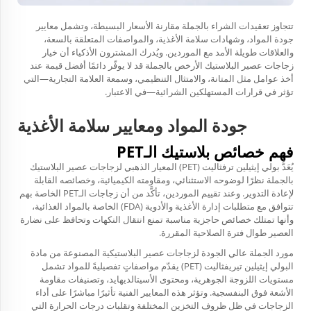
تتجاوز تعقيدات الشراء بالجملة مقارنة الأسعار البسيطة، وتشمل معايير
جودة المواد، وشهادات سلامة الأغذية، والمواصفات المتعلقة بالسعة،
والعلاقات طويلة الأمد مع الموردين. ويُدرك المشترون الأذكياء أن خيار
زجاجات عصير البلاستيك الأرخص بالجملة قد لا يوفّر دائمًا أفضل قيمة عند
أخذ عوامل مثل المتانة، والامتثال التنظيمي، وسمعة العلامة التجارية—التي
تؤثر في قرارات المستهلكين الشرائية—في الاعتبار.
جودة المواد ومعايير سلامة الأغذية
فهم خصائص بلاستيك الـPET
يُعَدُّ بولي إيثيلين ترفثاليت (PET) المعيار الذهبي لزجاجات عصير البلاستيك
بالجملة نظرًا لوضوحه الاستثنائي، ومقاومته الكيميائية، وخصائصه القابلة
لإعادة التدوير. وعند تقييم الموردين، تأكَّد من أن زجاجات الـPET الخاصة بهم
تتوافق مع متطلبات إدارة الأغذية والأدوية (FDA) الخاصة بالمواد الغذائية،
وأنها تمتلك خصائص حاجزية مناسبة تمنع انتقال النكهات وتحافظ على نضارة
العصير طوال فترة الصلاحية المقررة.
مورد الجملة عالي الجودة لزجاجات عصير البلاستيكية المصنوعة من مادة
البولي إيثيلين تيريفثاليت (PET) يقدّم مواصفاتٍ تفصيليةً للمواد تشمل
مستويات اللزوجة الجوهرية، ومحتوى الأسيتالديهايد، وتصنيفات مقاومة
الأشعة فوق البنفسجية. وتؤثر هذه المعايير الفنية تأثيرًا مباشرًا على أداء
الزجاجات في ظل ظروف التخزين المختلفة وتقلبات درجات الحرارة التي