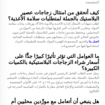
المتخصصة.
كيف أتحقق من امتثال زجاجات عصير
البلاستيك بالجملة لمتطلبات سلامة الأغذية؟
اطلب شهادات الامتثال لإدارة الأغذية والأدوية (FDA)، وورقات بيانات سلامة
المواد، وتقارير الاختبارات التي تُجرّيها جهاتٌ خارجيةٌ من المورِّدين
المحتملين. ويحتفظ مقدمو زجاجات عصير البلاستيك بالجملة الشرعيون
بالتوثيق الحالي الذي يثبت أن منتجاتهم تفي بمتطلبات السلامة الغذائية
اتصل بنا
والحدود المسموحة للهجرة للمواد بالنسبة للتطبيقات المراد
استخدامها فيها من المشروبات.
ما العوامل التي تؤثر تأثيرًا كبيرًا جدًّا على
أسعار شراء الزجاجات البلاستيكية بالكميات
الكبيرة؟
يمثل حجم الطلب العامل الرئيسي المؤثر في تحديد أسعار زجاجات عصير
البلاستيك بالجملة، يليه تعقيد التصميم ومواصفات المادة ومتطلبات التسليم.
وعادةً ما تُفرض أعباء إضافية تتراوح بين ١٥٪ و٣٠٪ على الألوان المخصصة
والتشطيبات الخاصة والإنتاج العاجل مقارنةً بالخيارات القياسية المدرجة في
الكتالوج.
هل ينبغي أن أتعامل مع مورِّدين محليين أم