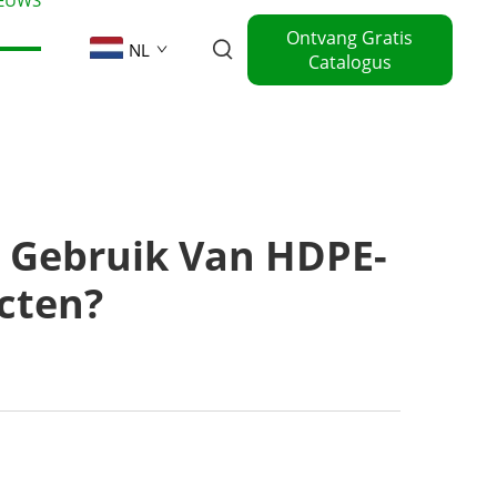
Ontvang Gratis
NL
Catalogus
t Gebruik Van HDPE-
cten?