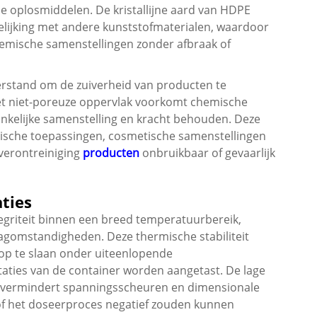
he oplosmiddelen. De kristallijne aard van HDPE
gelijking met andere kunststofmaterialen, waardoor
chemische samenstellingen zonder afbraak of
rstand om de zuiverheid van producten te
t niet-poreuze oppervlak voorkomt chemische
nkelijke samenstelling en kracht behouden. Deze
tische toepassingen, cosmetische samenstellingen
 verontreiniging
producten
onbruikbaar of gevaarlijk
ties
griteit binnen een breed temperatuurbereik,
agomstandigheden. Deze thermische stabiliteit
 op te slaan onder uiteenlopende
ties van de container worden aangetast. De lage
al vermindert spanningsscheuren en dimensionale
 of het doseerproces negatief zouden kunnen