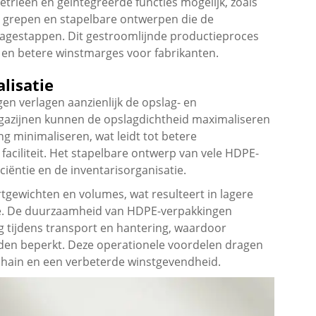
ieën en geïntegreerde functies mogelijk, zoals
e grepen en stapelbare ontwerpen die de
lagestappen. Dit gestroomlijnde productieproces
d en betere winstmarges voor fabrikanten.
lisatie
n verlagen aanzienlijk de opslag- en
agazijnen kunnen de opslagdichtheid maximaliseren
ing minimaliseren, wat leidt tot betere
faciliteit. Het stapelbare ontwerp van vele HDPE-
iëntie en de inventarisorganisatie.
rtgewichten en volumes, wat resulteert in lagere
tie. De duurzaamheid van HDPE-verpakkingen
 tijdens transport en hantering, waardoor
den beperkt. Deze operationele voordelen dragen
 chain en een verbeterde winstgevendheid.