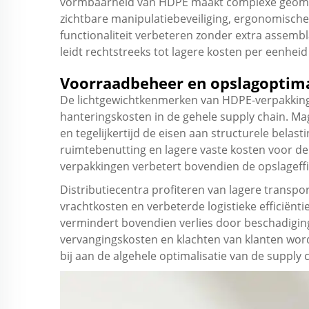
vormbaarheid van HDPE maakt complexe geometr
zichtbare manipulatiebeveiliging, ergonomisch
functionaliteit verbeteren zonder extra assemb
leidt rechtstreeks tot lagere kosten per eenhei
Voorraadbeheer en opslagoptima
De lichtgewichtkenmerken van HDPE-verpakkinge
hanteringskosten in de gehele supply chain. M
en tegelijkertijd de eisen aan structurele belast
ruimtebenutting en lagere vaste kosten voor de 
verpakkingen verbetert bovendien de opslageffic
Distributiecentra profiteren van lagere transpo
vrachtkosten en verbeterde logistieke efficiën
vermindert bovendien verlies door beschadiging
vervangingskosten en klachten van klanten wor
bij aan de algehele optimalisatie van de supply