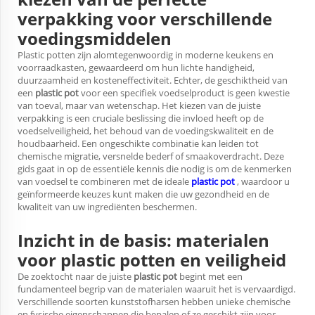
verpakking voor verschillende
voedingsmiddelen
Plastic potten zijn alomtegenwoordig in moderne keukens en
voorraadkasten, gewaardeerd om hun lichte handigheid,
duurzaamheid en kosteneffectiviteit. Echter, de geschiktheid van
een
plastic pot
voor een specifiek voedselproduct is geen kwestie
van toeval, maar van wetenschap. Het kiezen van de juiste
verpakking is een cruciale beslissing die invloed heeft op de
voedselveiligheid, het behoud van de voedingskwaliteit en de
houdbaarheid. Een ongeschikte combinatie kan leiden tot
chemische migratie, versnelde bederf of smaakoverdracht. Deze
gids gaat in op de essentiële kennis die nodig is om de kenmerken
van voedsel te combineren met de ideale
plastic pot
, waardoor u
geïnformeerde keuzes kunt maken die uw gezondheid en de
kwaliteit van uw ingrediënten beschermen.
Inzicht in de basis: materialen
voor plastic potten en veiligheid
De zoektocht naar de juiste
plastic pot
begint met een
fundamenteel begrip van de materialen waaruit het is vervaardigd.
Verschillende soorten kunststofharsen hebben unieke chemische
en fysische eigenschappen die bepalen of ze geschikt zijn voor