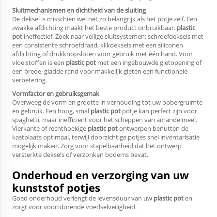
Sluitmechanismen en dichtheid van de sluiting
De deksel is misschien wel net zo belangrijk als het potje zelf. Een
zwakke afdichting maakt het beste product onbruikbaar.
plastic
pot
ineffectief. Zoek naar veilige sluitsystemen: schroefdeksels met
een consistente schroefdraad, klikdeksels met een siliconen
afdichting of drukknopsloten voor gebruik met één hand. Voor
vloeistoffen is een
plastic pot
met een ingebouwde gietopening of
een brede, gladde rand voor makkelijk gieten een functionele
verbetering.
Vormfactor en gebruiksgemak
Overweeg de vorm en grootte in verhouding tot uw opbergruimte
en gebruik. Een hoog, smal
plastic pot
potje kan perfect zijn voor
spaghetti, maar inefficiënt voor het scheppen van amandelmeel.
Vierkante of rechthoekige
plastic pot
ontwerpen benutten de
kastplaats optimaal, terwijl doorzichtige potjes snel inventarisatie
mogelijk maken. Zorg voor stapelbaarheid dat het ontwerp
versterkte deksels of verzonken bodems bevat.
Onderhoud en verzorging van uw
kunststof potjes
Goed onderhoud verlengt de levensduur van uw
plastic pot
en
zorgt voor voortdurende voedselveiligheid.