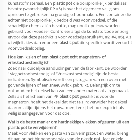
kunststofmateriaal. Een
plastic pot
die oorspronkelijk pindakaas
bevatte (waarschijnlijk PP #5) is over het algemeen veilig om
opnieuw te gebruiken na grondig schoonmaken. Een container die
echter niet oorspronkelijk bedoeld was voor voedsel, of die
schadelijke chemicaliën bevatte, mag nooit opnieuw worden
gebruikt voor voedsel. Controleer altijd de kunststofcode en zorg
ervoor dat deze geschikt is voor voedselgebruik (#1, #2, #4, #5). Als
u twijfelt, kies dan voor een
plastic pot
die specifiek wordt verkocht
voor voedselopslag.
Hoe kan ik zien of een plastic pot echt magnetron- of
vrieskastbestendig is?
Zoek naar duidelijke aanduidingen van de fabrikant. De woorden
"Magnetronbestendig" of "Vrieskastbestendig" zijn de beste
indicatoren. Symbolisch wordt een pictogram van een oven met
golvende lijnen of een sneeuwvlok gebruikt. Belangrijk om te
onthouden: het deksel kan van een ander materiaal zijn gemaakt.
Zelfs als het lichaam van PP
plastic pot
geschikt is voor de
magnetron, hoeft het deksel dat niet te zijn; verwijder het deksel
daarom altijd tijdens het opwarmen, tenzij het ook expliciet als
veilig is aangegeven voor dat doel.
Wat is de beste manier om hardnekkige vlekken of geuren uit een
plastic pot te verwijderen?
Maak voor vlekken een pasta van zuiveringszout en water, breng
dit aan op het binnenoppervlak van de
plastic pot
, laat enkele