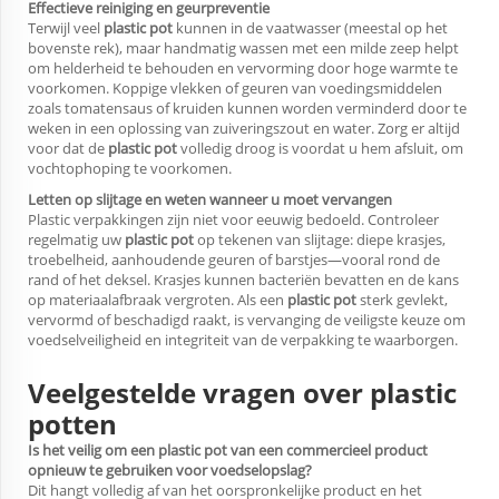
Effectieve reiniging en geurpreventie
Terwijl veel
plastic pot
kunnen in de vaatwasser (meestal op het
bovenste rek), maar handmatig wassen met een milde zeep helpt
om helderheid te behouden en vervorming door hoge warmte te
voorkomen. Koppige vlekken of geuren van voedingsmiddelen
zoals tomatensaus of kruiden kunnen worden verminderd door te
weken in een oplossing van zuiveringszout en water. Zorg er altijd
voor dat de
plastic pot
volledig droog is voordat u hem afsluit, om
vochtophoping te voorkomen.
Letten op slijtage en weten wanneer u moet vervangen
Plastic verpakkingen zijn niet voor eeuwig bedoeld. Controleer
regelmatig uw
plastic pot
op tekenen van slijtage: diepe krasjes,
troebelheid, aanhoudende geuren of barstjes—vooral rond de
rand of het deksel. Krasjes kunnen bacteriën bevatten en de kans
op materiaalafbraak vergroten. Als een
plastic pot
sterk gevlekt,
vervormd of beschadigd raakt, is vervanging de veiligste keuze om
voedselveiligheid en integriteit van de verpakking te waarborgen.
Veelgestelde vragen over plastic
potten
Is het veilig om een plastic pot van een commercieel product
opnieuw te gebruiken voor voedselopslag?
Dit hangt volledig af van het oorspronkelijke product en het