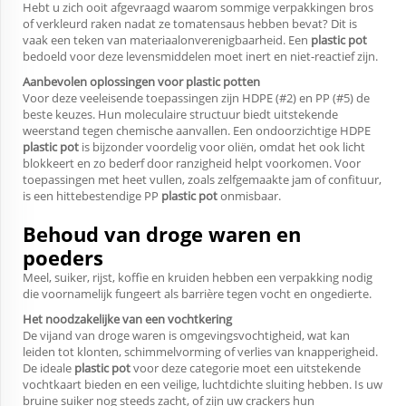
Hebt u zich ooit afgevraagd waarom sommige verpakkingen bros
of verkleurd raken nadat ze tomatensaus hebben bevat? Dit is
vaak een teken van materiaalonverenigbaarheid. Een
plastic pot
bedoeld voor deze levensmiddelen moet inert en niet-reactief zijn.
Aanbevolen oplossingen voor plastic potten
Voor deze veeleisende toepassingen zijn HDPE (#2) en PP (#5) de
beste keuzes. Hun moleculaire structuur biedt uitstekende
weerstand tegen chemische aanvallen. Een ondoorzichtige HDPE
plastic pot
is bijzonder voordelig voor oliën, omdat het ook licht
blokkeert en zo bederf door ranzigheid helpt voorkomen. Voor
toepassingen met heet vullen, zoals zelfgemaakte jam of confituur,
is een hittebestendige PP
plastic pot
onmisbaar.
Behoud van droge waren en
poeders
Meel, suiker, rijst, koffie en kruiden hebben een verpakking nodig
die voornamelijk fungeert als barrière tegen vocht en ongedierte.
Het noodzakelijke van een vochtkering
De vijand van droge waren is omgevingsvochtigheid, wat kan
leiden tot klonten, schimmelvorming of verlies van knapperigheid.
De ideale
plastic pot
voor deze categorie moet een uitstekende
vochtkaart bieden en een veilige, luchtdichte sluiting hebben. Is uw
bruine suiker nog steeds zacht, of zijn uw crackers hun