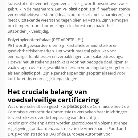
kunststof dat over het algemeen als veilig wordt beschouwd voor
gebruik in de magnetron. Een PP
plastic pot
is stijf, heeft een sterke
vermoeidheidsweerstand (ideaal voor deksels met scharnieren), en
biedt uitstekende weerstand tegen oliën en vetten. Zijn vermogen
om temperatuurschommelingen te doorstaan, maakt het
uitzonderlijk veelzijdig.
Polyethyleentereftalaat (PET of PETE - #1)
PET wordt gewaardeerd om zijn kristalhelderheid, sterkte en
gasdichtheidskenmerken. Het wordt meestal gebruikt voor
eenmalige drankflessen en verpakkingen voor saladedressings.
Hoewel het uitstekend geschikt is voor het beoogde doel, rijzen er
vaak vragen over de geschiktheid ervan voor langdurig hergebruik
als een
plastic pot
. Zijn eigenschappen zijn geoptimaliseerd voor
kortdurende, eenmalige toepassingen.
Het cruciale belang van
voedselveilige certificering
Wat onderscheidt een geschikte
plastic pot
de Commissie heeft de
Commissie verzocht de Commissie te verzoeken haar inlichtingen
te verstrekken over de toepassing van de richtlijn.
Voedingsmiddelenplastics worden geproduceerd volgens strenge
regelgevingstandaarden, zoals die van de Amerikaanse Food and
Drug Administration (FDA) of de Europese Autoriteit voor