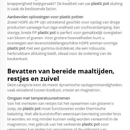
knapperigheid kwijtgeraakt? De kwaliteit van uw
plastic pot
sluiting
is vaak de beslissende factor.
Aanbevolen oplossingen voor plastic potten
Zowel HDPE als PP zijn uitstekend geschikt voor opslag van droge
producten vanwege hun lage snelheid van vochtverdamping. Een
stevige, brede PP
plastic pot
is perfect voor gemakkelijk overgieten
van bloem of granen. Voor grotere hoeveelheden kunt u
overwegen een levensmiddelengeschikte HDPE emmer-vormige
plastic pot
met een gamma-sluitdeksel, die een robuuste,
herbruikbare afsluiting biedt, ideaal voor de ordening van de
keukenkast.
Bevatten van bereide maaltijden,
restjes en zuivel
Deze categorie kent de meest dynamische opslagomstandigheden,
vaak wisselend tussen koelkast, vriezer en magnetron.
Omgaan met temperatuurextremen
Van het invriezen van restjes tot het opwarmen van gisteren's
soep, de
plastic pot
moet functioneren onder thermische
belasting. Niet alle kunststoffen weerstaan bevriezing zonder bros
te worden, en nog minder kunnen veilig worden verwarmd in de
magnetron. Het gebruik van het verkeerde
plastic pot
voor
verwarmen kan leiden tot vervorming of de vrijkomst van