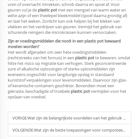
uren of overnacht intrekken, schrob daarna en spoel af. Voor
geuren vul je de
plastic pot
met een mengsel van warm water en
witte azijn of een theelepel bleekmiddel (spoel daarna grondig af)
en laat het weken. Zonlicht kan ook helpen bij het bleken van
vlekken en het verdrijven van geuren. Vermijd het gebruik van
schurende reinigers die microkrassen kunnen veroorzaken.
Zijn er voedingsmiddelen die nooit in een plastic pot bewaard
moeten worden?
Het wordt afgeraden om zeer hete voedingsmiddelen
(rechtstreeks van het fornuis) in een
plastic pot
te bewaren, omdat
hitte het risico op migratie kan verhogen. Sterk geconcentreerde
zure of alkalische oplossingen of sterke oplosmiddelen zijn
eveneens ongeschikt voor langdurige opslag in standaard
kunststof verpakkingen voor levensmiddelen. Daarvoor zijn glas-
of keramische containers geschikter. Bovendien moet een
gekraste, beschadigde of troebele
plastic pot
vermijden voor het
opslaan van voedsel.
VORIGE:
Wat zijn de belangrijkste voordelen van het gebruik van plastic cosmeticaflessen?
VOLGENDE:
Wat zijn de beste toepassingen voor composteerbare biologisch afbreekbare flessen?