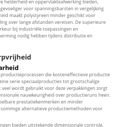
de helderheid en oppervlakteafwerking bieden,
gevoeliger voor spanningsbarsten in vergelijking
heid maakt polystyreen minder geschikt voor
ing over lange afstanden vereisen. De superieure
keur bij industriële toepassingen en
ming nodig hebben tijdens distributie en
pvrijheid
arheid
e productieprocessen die kosteneffectieve productie
eine serie speciaalproducties tot grootschalige
 veel wordt gebruikt voor deze verpakkingen zorgt
ensionale nauwkeurigheid over productieruns heen.
spelbare prestatiekenmerken en minder
et sommige alternatieve productiemethoden voor
ngen bieden uitstekende dimensionale controle,