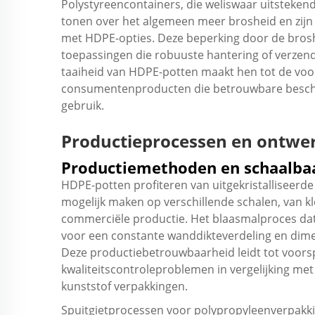
Polystyreencontainers, die weliswaar uitsteken
tonen over het algemeen meer brosheid en zijn 
met HDPE-opties. Deze beperking door de bros
toepassingen die robuuste hantering of verzend
taaiheid van HDPE-potten maakt hen tot de voor
consumentenproducten die betrouwbare bescher
gebruik.
Productieprocessen en ontwer
Productiemethoden en schaalba
HDPE-potten profiteren van uitgekristalliseerd
mogelijk maken op verschillende schalen, van kl
commerciële productie. Het blaasmalproces dat
voor een constante wanddikteverdeling en dim
Deze productiebetrouwbaarheid leidt tot voor
kwaliteitscontroleproblemen in vergelijking m
kunststof verpakkingen.
Spuitgietprocessen voor polypropyleenverpakki