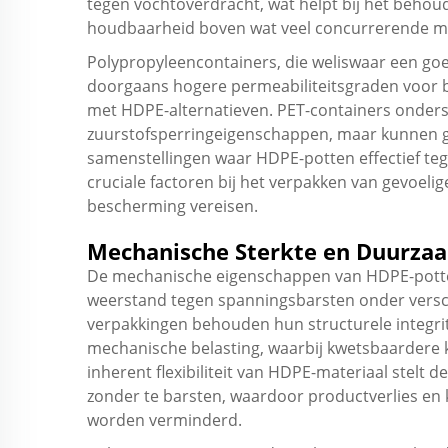
tegen vochtoverdracht, wat helpt bij het behou
houdbaarheid boven wat veel concurrerende ma
Polypropyleencontainers, die weliswaar een g
doorgaans hogere permeabiliteitsgraden voor b
met HDPE-alternatieven. PET-containers onders
zuurstofsperringeigenschappen, maar kunnen ge
samenstellingen waar HDPE-potten effectief tege
cruciale factoren bij het verpakken van gevoelige
bescherming vereisen.
Mechanische Sterkte en Duurza
De mechanische eigenschappen van HDPE-potten
weerstand tegen spanningsbarsten onder vers
verpakkingen behouden hun structurele integr
mechanische belasting, waarbij kwetsbaardere 
inherent flexibiliteit van HDPE-materiaal stelt
zonder te barsten, waardoor productverlies en 
worden verminderd.