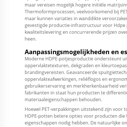
maar vereisen mogelijk hogere initiële matrijsi
Thermoformprocessen, veelvoorkomend bij PET-
maar kunnen variaties in wanddikte veroorzake
gevestigde productie-infrastructuur voor
Hdpe 
kwaliteitslevering en concurrerende prijzen ove
heen.
Aanpassingsmogelijkheden en es
Moderne HDPE-potjesproductie ondersteunt ui
oppervlaktetexturen, dekgraden en kleurtoepas
brandingvereisten. Geavanceerde spuitgiettech
oppervlakteafwerkingen, reliëflogos en ergono
gebruikerservaring en merkherkenbaarheid ver
fabrikanten in staat hun producten te differenti
materiaaleigenschappen behouden.
Hoewel PET-verpakkingen uitstekend zijn voor t
HDPE-potten betere opties voor producten die U
eigenschappen nodig hebben. De natuurlijke on