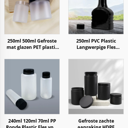
250ml 500ml Gefroste
250ml PVC Plastic
mat glazen PET plastic
Langwerpige Fles
pot voor lichaamscrème
Verpakking voor Auto
Motor Additief
Brandstofolie
240ml 120ml 70ml PP
Gefroste zachte
Ronde Plastic Fles voor
aanraking HDPE