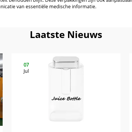
teit behouden blijft. Deze verpakkingen zijn ook aanpasbaar
icatie van essentiële medische informatie.
Laatste Nieuws
07
Jul