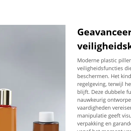
Geavancee
veiligheid
Moderne plastic pille
veiligheidsfuncties d
beschermen. Het kindv
regelgeving, terwijl 
blijft. Deze dubbele f
nauwkeurig ontworpen
vaardigheden vereise
manipulatie geeft visu
verpakking en garande