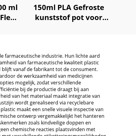
00 ml
150ml PLA Gefroste
Fles
kunststof pot voor
o,
opslag verse CBD
tion
hemep supplement
de farmaceutische industrie. Hun lichte aard
amheid van farmaceutische kwaliteit plastic
blijft vanaf de fabrikant tot de consument.
waardoor de werkzaamheid van medicijnen
pties mogelijk, zodat verschillende
ciëntie bij de productie draagt bij aan
eid van het materiaal maakt integratie van
stzijn wordt gerealiseerd via recyclebare
plastic maakt een snelle visuele inspectie van
omische ontwerp vergemakkelijkt het hanteren
idskenmerken zoals kindveilige doppen en
r geen chemische reacties plaatsvinden met