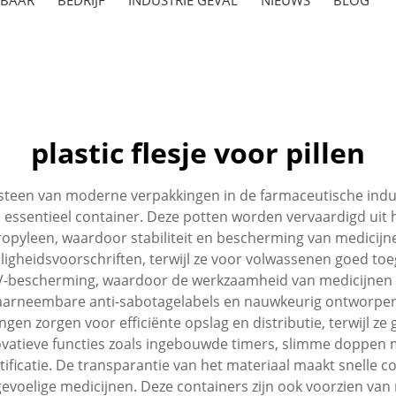
plastic flesje voor pillen
ksteen van moderne verpakkingen in de farmaceutische indus
n essentieel container. Deze potten worden vervaardigd ui
propyleen, waardoor stabiliteit en bescherming van medici
iligheidsvoorschriften, terwijl ze voor volwassenen goed toeg
-bescherming, waardoor de werkzaamheid van medicijnen
waarneembare anti-sabotagelabels en nauwkeurig ontworpen
n zorgen voor efficiënte opslag en distributie, terwijl ze 
novatieve functies zoals ingebouwde timers, slimme doppen 
icatie. De transparantie van het materiaal maakt snelle co
evoelige medicijnen. Deze containers zijn ook voorzien van r