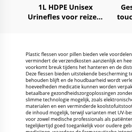
1L HDPE Unisex
Ges
Urinefles voor reizen,
touc
auto, huishouden en
500m
zorginstellingen
Plastic flessen voor pillen bieden vele voordel
vermindert de verzendkosten aanzienlijk en heef
voorkomt breuk tijdens het hanteren en de distr
Deze flessen bieden uitstekende bescherming t
behouden blijft en de houdbaarheid wordt verlen
hoeveelheden medicatie kunnen worden verpakt te
betaalbare gezondheidszorgoplossingen zonder 
slimme technologie mogelijk, zoals elektronisc
materialen en een verminderde koolstofuitstoot i
de inhoud mogelijk, terwijl varianten met UV-
voor zowel medische professionals als patiënten
tegelijkertijd goed toegankelijk voor oudere geb