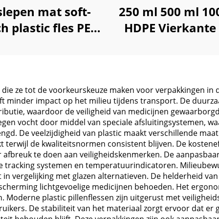
lepen mat soft-
250 ml 500 ml 10
h plastic fles PET
HDPE Vierkante 
l shampoo lotion
voor Shampo
pomp
Conditioner, Lo
en die ze tot de voorkeurskeuze maken voor verpakkingen in 
t minder impact op het milieu tijdens transport. De duurza
ibutie, waardoor de veiligheid van medicijnen gewaarborgd 
egen vocht door middel van speciale afsluitingsystemen, 
gd. De veelzijdigheid van plastic maakt verschillende maato
rwijl de kwaliteitsnormen consistent blijven. De kosteneffi
afbreuk te doen aan veiligheidskenmerken. De aanpasbaarh
he tracking systemen en temperatuurindicatoren. Milieubewu
n vergelijking met glazen alternatieven. De helderheid van 
bescherming lichtgevoelige medicijnen behoeden. Het ergon
. Moderne plastic pillenflessen zijn uitgerust met veilighe
ruikers. De stabiliteit van het materiaal zorgt ervoor dat e