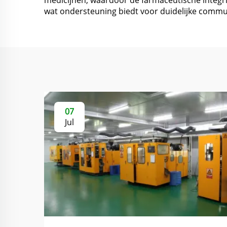
medicijnen, waardoor de farmaceutische integri
wat ondersteuning biedt voor duidelijke commun
07
Jul