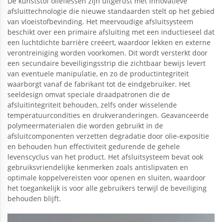
De kunststof olieflessen zijn uitgerust met innovatieve
afsluittechnologie die nieuwe standaarden stelt op het gebied
van vloeistofbevinding. Het meervoudige afsluitsysteem
beschikt over een primaire afsluiting met een inductieseel dat
een luchtdichte barrière creëert, waardoor lekken en externe
verontreiniging worden voorkomen. Dit wordt versterkt door
een secundaire beveiligingsstrip die zichtbaar bewijs levert
van eventuele manipulatie, en zo de productintegriteit
waarborgt vanaf de fabrikant tot de eindgebruiker. Het
seeldesign omvat speciale draadpatronen die de
afsluitintegriteit behouden, zelfs onder wisselende
temperatuurcondities en drukveranderingen. Geavanceerde
polymeermaterialen die worden gebruikt in de
afsluitcomponenten verzetten degradatie door olie-expositie
en behouden hun effectiviteit gedurende de gehele
levenscyclus van het product. Het afsluitsysteem bevat ook
gebruiksvriendelijke kenmerken zoals antislipvaten en
optimale koppelvereisten voor openen en sluiten, waardoor
het toegankelijk is voor alle gebruikers terwijl de beveiliging
behouden blijft.