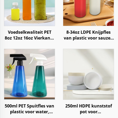
Voedselkwaliteit PET
8-34oz LDPE Knijpfles
8oz 12oz 16oz Vierkante
van plastic voor sauzen
Plastic Fles voor
zoals tomatenketchup
Sappen, Frisdrank,
en hete chilisaus
Water, Koffie en
Yoghurt
500ml PET Spuitfles van
250ml HDPE kunststof
plastic voor water,
pot voor
vloeistoffen en
huidverzorgingscrème