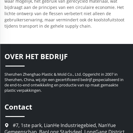
waar mogelijk, het gebruik van gerecycled materiaal, wat
bijdraagt aan de principes van een circulaire economie. Het
lichte ontwerp van de flessen verbetert niet alleen de
gebruikerservaring, maar vermindert ook de koolstofuitstoot
tijdens transport in de gehele supply chain.
OVER HET BEDRIJF
Shenzhen Zhenghao Plastic & Mold Co., Ltd. Opgericht in 2007 in
Shenzhen, China, wij zijn een gecertificeerd bedrijf gespecialiseerd in
de end-to-end ontwikkeling en productie van op maat gemaakte
plastic verpakkingen.
Contact
#7, 1ste park, LianHe Industriegebied, NanYue
Gemeenschap, BaoLong Stadsdeel, LongGang District,