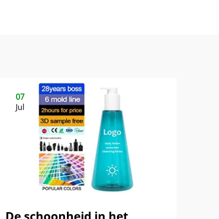
07
Jul
De schoonheid in het