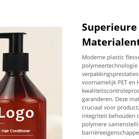
Superieure
Materialen
Moderne plastic fles
polymeertechnologie 
verpakkingsprestaties
voornamelijk PET en 
kwaliteitscontrolepr
garanderen. Deze mate
cruciaal voor productz
integriteit behouden
polymere samenstelli
barrièreeigenschappe