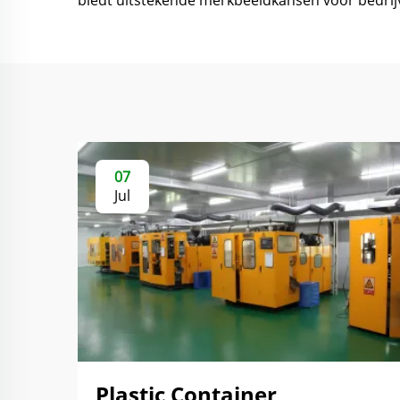
biedt uitstekende merkbeeldkansen voor bedrij
07
Jul
Plastic Container