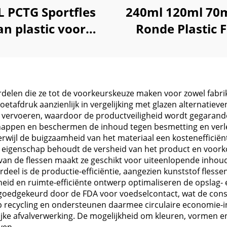
L PCTG Sportfles
240ml 120ml 70m
an plastic voor
Ronde Plastic F
n, fitness, gym en
voor Tablette
utdoor gebruik
Medicijnen en Pi
opslag
rdelen die ze tot de voorkeurskeuze maken voor zowel fabr
etafdruk aanzienlijk in vergelijking met glazen alternatie
n vervoeren, waardoor de productveiligheid wordt gegarand
chappen en beschermen de inhoud tegen besmetting en ver
erwijl de buigzaamheid van het materiaal een kostenefficië
 eigenschap behoudt de versheid van het product en voor
n de flessen maakt ze geschikt voor uiteenlopende inhoud
deel is de productie-efficiëntie, aangezien kunststof flesse
d en ruimte-efficiënte ontwerp optimaliseren de opslag- 
n goedgekeurd door de FDA voor voedselcontact, wat de co
 recycling en ondersteunen daarmee circulaire economie-ini
lijke afvalverwerking. De mogelijkheid om kleuren, vormen 