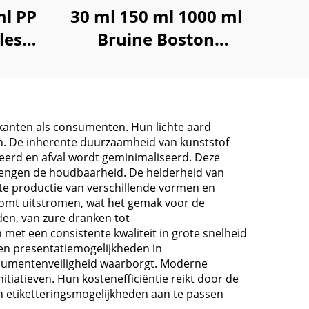
l PP
30 ml 150 ml 1000 ml
les
Bruine Boston
n,
Plasticfles voor
llen
Lotion, Shampoo
ikanten als consumenten. Hun lichte aard
ven. De inherente duurzaamheid van kunststof
eerd en afval wordt geminimaliseerd. Deze
lengen de houdbaarheid. De helderheid van
nte productie van verschillende vormen en
komt uitstromen, wat het gemak voor de
en, van zure dranken tot
n met een consistente kwaliteit in grote snelheid
en presentatiemogelijkheden in
nsumentenveiligheid waarborgt. Moderne
tiatieven. Hun kostenefficiëntie reikt door de
en etiketteringsmogelijkheden aan te passen