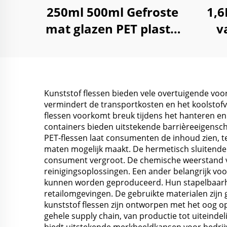
250ml 500ml Gefroste
1,6
mat glazen PET plastic
v
pot voor
reize
lichaamscrème
o
Kunststof flessen bieden vele overtuigende voo
vermindert de transportkosten en het koolstofvo
flessen voorkomt breuk tijdens het hanteren e
containers bieden uitstekende barrièreeigens
PET-flessen laat consumenten de inhoud zien, t
maten mogelijk maakt. De hermetisch sluitende
consument vergroot. De chemische weerstand va
reinigingsoplossingen. Een ander belangrijk voor
kunnen worden geproduceerd. Hun stapelbaarhei
retailomgevingen. De gebruikte materialen zij
kunststof flessen zijn ontworpen met het oog op
gehele supply chain, van productie tot uiteinde