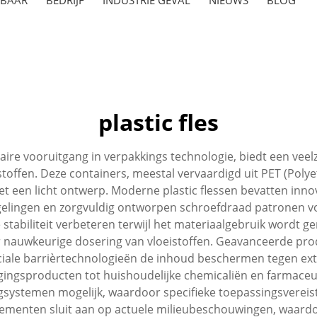
plastic fles
aire vooruitgang in verpakkings technologie, biedt een veel
stoffen. Deze containers, meestal vervaardigd uit PET (Polye
 een licht ontwerp. Moderne plastic flessen bevatten inn
elingen en zorgvuldig ontworpen schroefdraad patronen voo
 stabiliteit verbeteren terwijl het materiaalgebruik wordt g
r nauwkeurige dosering van vloeistoffen. Geavanceerde pr
speciale barrièrtechnologieën de inhoud beschermen tegen ex
rgingsproducten tot huishoudelijke chemicaliën en farmace
gsystemen mogelijk, waardoor specifieke toepassingsvereis
 elementen sluit aan op actuele milieubeschouwingen, waar