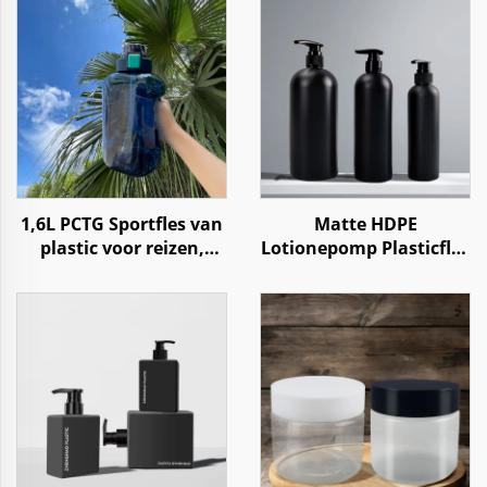
1,6L PCTG Sportfles van
Matte HDPE
plastic voor reizen,
Lotionepomp Plasticfles
fitness, gym en outdoor
voor Shampoo,
gebruik
Conditioner en
Douchegel