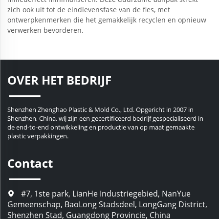
zich ook uit tot de eindlevensfase van de fles, met
ontwerpkenmerken die het gemakkelijk recyclen en opnieuw
verwerken bevorderen.
OVER HET BEDRIJF
Shenzhen Zhenghao Plastic & Mold Co., Ltd. Opgericht in 2007 in
Shenzhen, China, wij zijn een gecertificeerd bedrijf gespecialiseerd in
de end-to-end ontwikkeling en productie van op maat gemaakte
plastic verpakkingen.
Contact
#7, 1ste park, LianHe Industriegebied, NanYue
Gemeenschap, BaoLong Stadsdeel, LongGang District,
Shenzhen Stad, Guangdong Provincie, China