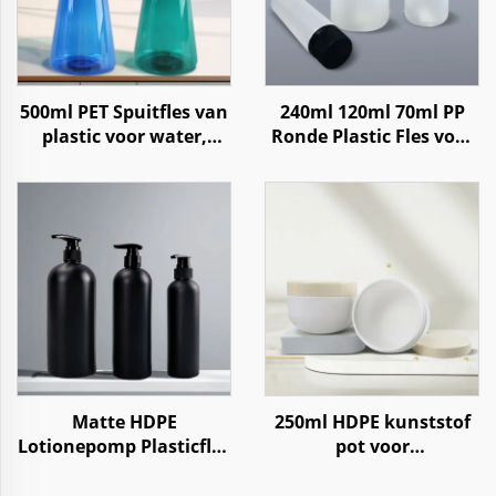
500ml PET Spuitfles van
240ml 120ml 70ml PP
plastic voor water,
Ronde Plastic Fles voor
vloeistoffen en
Tabletten, Medicijnen
huishoudelijke
en Pillen opslag
reiniging
Matte HDPE
250ml HDPE kunststof
Lotionepomp Plasticfles
pot voor
voor Shampoo,
huidverzorgingscrème
Conditioner en
lichaamssmuis