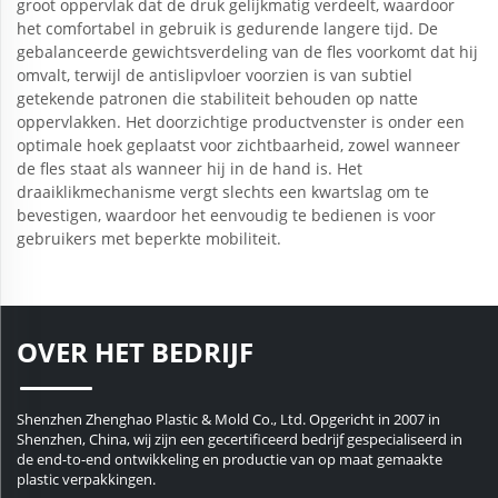
groot oppervlak dat de druk gelijkmatig verdeelt, waardoor
het comfortabel in gebruik is gedurende langere tijd. De
gebalanceerde gewichtsverdeling van de fles voorkomt dat hij
omvalt, terwijl de antislipvloer voorzien is van subtiel
getekende patronen die stabiliteit behouden op natte
oppervlakken. Het doorzichtige productvenster is onder een
optimale hoek geplaatst voor zichtbaarheid, zowel wanneer
de fles staat als wanneer hij in de hand is. Het
draaiklikmechanisme vergt slechts een kwartslag om te
bevestigen, waardoor het eenvoudig te bedienen is voor
gebruikers met beperkte mobiliteit.
OVER HET BEDRIJF
Shenzhen Zhenghao Plastic & Mold Co., Ltd. Opgericht in 2007 in
Shenzhen, China, wij zijn een gecertificeerd bedrijf gespecialiseerd in
de end-to-end ontwikkeling en productie van op maat gemaakte
plastic verpakkingen.