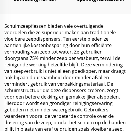
kunststof potten voor
opslagpot 250ml 1000ml
gezichtsmasker
voor voedsel snoep
lichaamssmuis 300ml-
kruiden
1000ml
Schuimzeepflessen bieden vele overtuigende
voordelen die ze superieur maken aan traditionele
vloeibare zeepdispensers. Ten eerste bieden ze
aanzienlijke kostenbesparing door hun efficiënte
verhouding van zeep tot water. Ze gebruiken
doorgaans 75% minder zeep per wasbeurt, terwijl de
reinigende werking hetzelfde blijft. Deze vermindering
van zeepverbruik is niet alleen goedkoper, maar draagt
ook bij aan duurzaamheid door minder afval en
vermindert gebruik van verpakkingsmateriaal. De
schuimstructuur die deze dispensers creëren, zorgt
voor een betere dekking en gemakkelijker afspoelen.
Hierdoor wordt een grondiger reinigingservaring
geboden met minder watergebruik. Gebruikers
waarderen vooral de verbeterde controle over de
dosering van de zeep, omdat het schuim op de handen
blijft in plaats van eraf te druipen zoals vloeibare zeep.