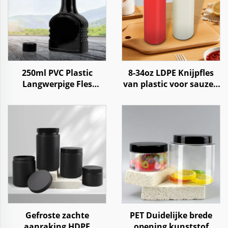
250ml PVC Plastic
8-34oz LDPE Knijpfles
Langwerpige Fles
van plastic voor sauzen
Verpakking voor Auto
zoals tomatenketchup
Motor Additief
en hete chilisaus
Brandstofolie
Gefroste zachte
PET Duidelijke brede
aanraking HDPE
opening kunststof