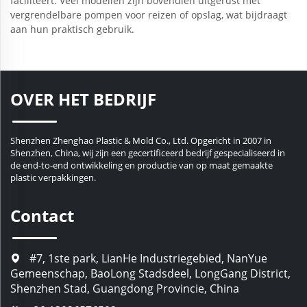
faciliteert. Veel modellen zijn bovendien uitgerust met
vergrendelbare pompen voor reizen of opslag, wat bijdraagt
aan hun praktisch gebruik.
OVER HET BEDRIJF
Shenzhen Zhenghao Plastic & Mold Co., Ltd. Opgericht in 2007 in
Shenzhen, China, wij zijn een gecertificeerd bedrijf gespecialiseerd in
de end-to-end ontwikkeling en productie van op maat gemaakte
plastic verpakkingen.
Contact
#7, 1ste park, LianHe Industriegebied, NanYue
Gemeenschap, BaoLong Stadsdeel, LongGang District,
Shenzhen Stad, Guangdong Provincie, China