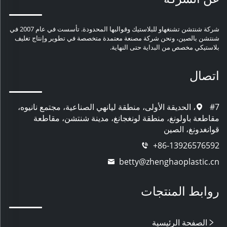
شركة شنتشن تشنغهاو للبلاستيك وقوالبها المحدودة. تأسست في عام 2007 في
شنتشن بالصين، ونحن شركة مصنعة معتمدة متخصصة في تطوير وإنتاج تغليف
بلاستيكي مخصص من البداية حتى النهاية.
اتصال
#7، الحديقة الأولى، منطقة ليانهي الصناعية، مجتمع نانيوه،
مقاطعة باولونغ، منطقة لونغجانغ، مدينة شنتشن، مقاطعة
قوانغدونغ، الصين
+86-13926576592
betty@zhenghaoplastic.cn
روابط المنتجات
الصفحة الرئيسية