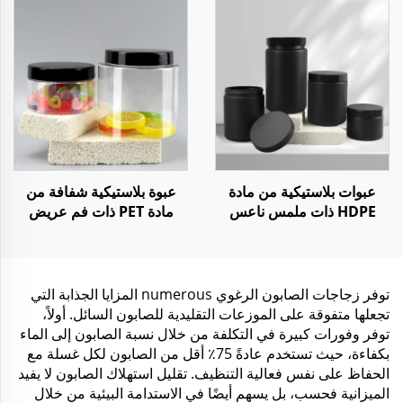
الحار
عبوات بلاستيكية من مادة
عبوة بلاستيكية شفافة من
HDPE ذات ملمس ناعس
مادة PET ذات فم عريض
سعة 300 مل - 1000 مل
سعة 250 مل و 1000 مل
لوضع قناع الوجه أو زبدة
لتخزين الطعام أو الحلوى أو
الجسم
البهارات
توفر زجاجات الصابون الرغوي numerous المزايا الجذابة التي
تجعلها متفوقة على الموزعات التقليدية للصابون السائل. أولاً،
توفر وفورات كبيرة في التكلفة من خلال نسبة الصابون إلى الماء
بكفاءة، حيث تستخدم عادةً 75٪ أقل من الصابون لكل غسلة مع
الحفاظ على نفس فعالية التنظيف. تقليل استهلاك الصابون لا يفيد
الميزانية فحسب، بل يسهم أيضًا في الاستدامة البيئية من خلال