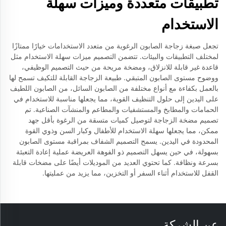
تطبيقات متعددة وميزات سهلة
الاستخدام
تجعل صبغة زجاجة الصابون الرغوية من متعدد الاستخدامات خيارًا ممتازًا
لمختلف التطبيقات والبيئات. تتضمن التصميم ميزات سهلة الاستخدام مثل
قاعدة غير قابلة للانزلاق، ومضخة مريحة من حيث التصميم الوظيفي،
ووضوح مستوى الصابون المتبقي. طبيعة الزجاجة القابلة للتكيف تسمح لها
بالعمل بكفاءة مع أنواع مختلفة من الصابون السائل، من الصابون اللطيف
على اليدين إلى حلول التنظيف القوية، مما يجعلها مناسبة للاستخدام في
الحمامات والمطابخ والمستشفيات والمطاعم والمنشآت الصناعية. تم
تصميم مضخة الزجاجة لتوصيل كميات متسقة من الرغوة بأقل جهد
ممكن، مما يجعلها سهلة الاستخدام للأطفال وكبار السن وذوي القوة
المحدودة في اليدين. يسمح التصميم الشفاف بمراقبة مستوى الصابون
بسهولة، في حين يسهل التصميم ذو الفوهة العريضة عملية إعادة التعبئة
بسرعة ونظافة. كما تحتوي العديد من الموديلات أيضًا على مضخات قابلة
القفل للاستخدام أثناء السفر أو التخزين، مما يزيد من عمليتها.
عن الشركة