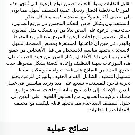
تقليل النفايات ومواد التعبئة. تضمن قوام الرغوة التي تُنتجها هذه
الموزعات تغطيةً أفضل وتجعل عملية الشطف أسهل، مما يؤدي
إلى تنظيف أكثر شمولاً مع استخدام كمية ماء أقل. يقدّر
المستخدمون بشكل خاص التحكم المحسن في توزيع الصابون،
حيث تبقى الرغوة على اليدين بدلًا من أن تنسكب مثل الصابون
السائل. تصميم الزجاجات الرغوية المريح يمنع التوزيع المفرط
والهدر، في حين أن قاعدتها المستقرة ومقبض المضخة السهل
الاستخدام يجعلها مناسبة للاستخدام من قبل الأشخاص من جميع
الأعمار، بما في ذلك الأطفال وكبار السن. من حيث الصيانة، فإن
هذه الموزعات سهلة التنظيف وإعادة التعبئة بشكل ملحوظ، حيث
تحتوي العديد من النماذج على فتحات واسعة وتفكيك بسيط
لتسهيل التنظيف الشامل. القوام الخفيف والهوائي للرغوة يخلق
تجربة فاخرة للمستخدم تشجع على مدة وتردد مناسبين في غسل
اليدين. بالإضافة إلى ذلك، تتيح متانة الزجاجات استخدامها مع
مختلف تركيبات الصابون، من الصابون اللطيف على اليدين إلى
حلول التنظيف الصناعية، مما يجعلها قابلة للتكيف مع مختلف
الإعدادات والمتطلبات.
نصائح عملية