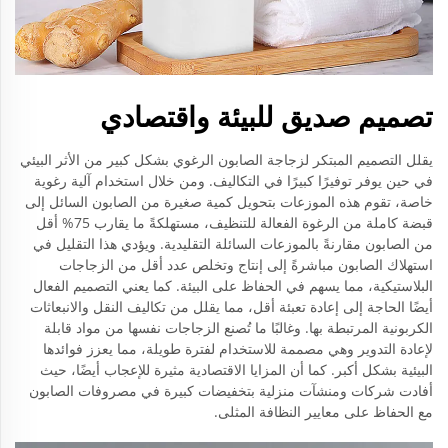
تصميم صديق للبيئة واقتصادي
يقلل التصميم المبتكر لزجاجة الصابون الرغوي بشكل كبير من الأثر البيئي
في حين يوفر توفيرًا كبيرًا في التكاليف. ومن خلال استخدام آلية رغوية
خاصة، تقوم هذه الموزعات بتحويل كمية صغيرة من الصابون السائل إلى
قبضة كاملة من الرغوة الفعالة للتنظيف، مستهلكةً ما يقارب 75% أقل
من الصابون مقارنةً بالموزعات السائلة التقليدية. ويؤدي هذا التقليل في
استهلاك الصابون مباشرةً إلى إنتاج وتخلص عدد أقل من الزجاجات
البلاستيكية، مما يسهم في الحفاظ على البيئة. كما يعني التصميم الفعال
أيضًا الحاجة إلى إعادة تعبئة أقل، مما يقلل من تكاليف النقل والانبعاثات
الكربونية المرتبطة بها. وغالبًا ما تُصنع الزجاجات نفسها من مواد قابلة
لإعادة التدوير وهي مصممة للاستخدام لفترة طويلة، مما يعزز فوائدها
البيئية بشكل أكبر. كما أن المزايا الاقتصادية مثيرة للإعجاب أيضًا، حيث
أفادت شركات ومنشآت منزلية بتخفيضات كبيرة في مصروفات الصابون
مع الحفاظ على معايير النظافة المثلى.