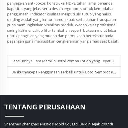
penyegelan anti-bocor, konstruksi HDPE tahan lama, penanda
kapasitas yang jelas, serta desain ergonomis untuk kemudahan
penggunaan. Indikator kualitas meliputi ulir tutup yang halus,
dinding wadah yang lentur namun kuat, serta bahan transparan
guna memungkinkan visibilitas produk. Wadah kelas profesional
sering kali mencakup fitur tambahan seperti bukaan mulut lebar
untuk pengisian yang mudah dan permukaan bertekstur pada
pegangan guna memastikan cengkeraman yang aman saat basah.
Sebelumnya:
Cara Memilih Botol Pompa Lotion yang Tepat untuk Lini Perawatan Kulit atau Rambut Anda？
Berikutnya:
Apa Penggunaan Terbaik untuk Botol Semprot Plastik Tahan Banting?
TENTANG PERUSAHAAN
Shenzhen Zhenghao Plastic & Mold Co., Ltd. Berdiri sejak 2007 di