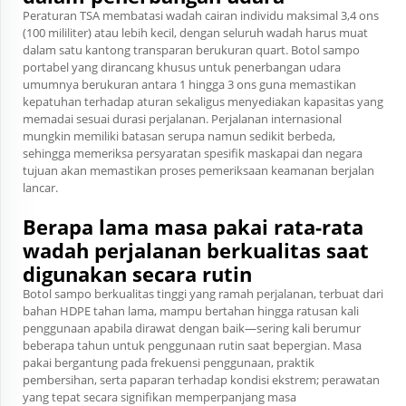
Peraturan TSA membatasi wadah cairan individu maksimal 3,4 ons
(100 mililiter) atau lebih kecil, dengan seluruh wadah harus muat
dalam satu kantong transparan berukuran quart. Botol sampo
portabel yang dirancang khusus untuk penerbangan udara
umumnya berukuran antara 1 hingga 3 ons guna memastikan
kepatuhan terhadap aturan sekaligus menyediakan kapasitas yang
memadai sesuai durasi perjalanan. Perjalanan internasional
mungkin memiliki batasan serupa namun sedikit berbeda,
sehingga memeriksa persyaratan spesifik maskapai dan negara
tujuan akan memastikan proses pemeriksaan keamanan berjalan
lancar.
Berapa lama masa pakai rata-rata
wadah perjalanan berkualitas saat
digunakan secara rutin
Botol sampo berkualitas tinggi yang ramah perjalanan, terbuat dari
bahan HDPE tahan lama, mampu bertahan hingga ratusan kali
penggunaan apabila dirawat dengan baik—sering kali berumur
beberapa tahun untuk penggunaan rutin saat bepergian. Masa
pakai bergantung pada frekuensi penggunaan, praktik
pembersihan, serta paparan terhadap kondisi ekstrem; perawatan
yang tepat secara signifikan memperpanjang masa