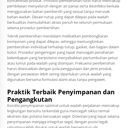
kontaminasi produk. Protokol pembersihan rutin harus mencakup
pembilasan menyeluruh dengan air panas serta desinfeksi berkala
menggunakan bahan pembersih yang sesuai tanpa merusak
bahan wadah. Desain tutup yang dapat dilepas pada wadah
berkualitas memudahkan akses penuh ke seluruh permukaan
selama prosedur pembersihan.
Teknik pembersihan mendalam melibatkan pembongkaran
komponen yang dapat dilepas, sehingga memungkinkan
pembersihan individual terhadap tutup, gasket, dan bagian dalam
botol. Prosedur pengeringan yang tepat mencegah penahanan
kelembapan yang berpotensi menyebabkan pertumbuhan jamur
atau lumut pada wadah yang disimpan. Frekuensi pembersihan
harus disesuaikan dengan pola penggunaan dan jenis produk,
dengan perawatan lebih sering diperlukan untuk wadah yang
digunakan bersama formulasi alami atau tanpa pengawet.
Praktik Terbaik Penyimpanan dan
Pengangkutan
Kondisi penyimpanan optimal untuk wadah perjalanan mencakup
lingkungan bersuhu terkendali guna mencegah siklus termal
ekstrem dan potensi kerusakan segel. Orientasi yang tepat selama
penyimpanan menjaga integritas segel, dengan posisi tegak
umumnya lebih disukai untuk wadah berpenutup ulir.