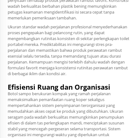
penyitaan terhadap produk perawatan rambut favorit. Konstruksi
wadah berkualitas berbahan plastik bening memungkinkan
petugas keamanan mengidentifikasi isi secara cepat tanpa
memerlukan pemeriksaan tambahan.
Ukuran standar wadah perjalanan profesional menyederhanakan
proses pengepakan bagi pelancong rutin, yang dapat
mengembangkan rutinitas konsisten di sekitar perlengkapan toilet
portabel mereka. Prediktabilitas ini mengurangi stres pra-
perjalanan dan memastikan bahwa produk perawatan rambut
esensial selalu tersedia, tanpa memandang tujuan atau durasi
perjalanan. Kemampuan mengisi terlebih dahulu wadah dengan
formulasi favorit menjaga konsistensi rutinitas perawatan rambut
di berbagai iklim dan kondisi air.
Efisiensi Ruang dan Organisasi
Botol sampo berukuran kompak yang ramah perjalanan
memaksimalkan pemanfaatan ruang koper sekaligus
mempertahankan sistem penyimpanan terorganisasi yang
memudahkan akses cepat ke produk yang dibutuhkan. Ukuran
seragam pada wadah berkualitas memungkinkan penumpukan
efisien di dalam tas perlengkapan mandi, menciptakan susunan
stabil yang mencegah pergeseran selama transportasi. Sistem
organisasi ini mengurangi waktu yang diperlukan untuk